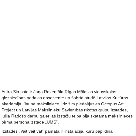
Antra Skripste ir Jaņa Rozentāla Rīgas Mākslas vidusskolas
glezniecības nodaļas absolvente un šobrīd studē Latvijas Kultūras
akadēmijā. Jaunā māksliniece līdz šim piedalījusies Octopus Art
Project un Latvijas Mākslinieku Savienības rīkotās grupu izstādēs,
jūlijā Radošo darbu galerijas Izstāžu telpā bija skatāma mākslinieces
pirmā personālizstāde „UMS”.
Izstādes „Vait veit vat” pamatā ir instalācija, kuru papildina