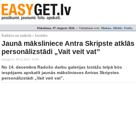
Piektdiena, 07.Augusts 2026.
» Vārdadienas svin:
Madars, Alfrēds, Fredis
;
Kultūra un māksla » Izstādes
Jaunā māksliniece Antra Skripste atklās
personālizstādi „Vait veit vat”
Easyget.lv,
09.12.2013. 10:09
No 14. decembra Radošo darbu galerijas Izstāžu telpā būs
iespējams apskatīt jaunās mākslinieces Antras Skripstes
personālizstādi „Vait veit vat”.