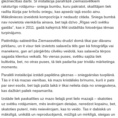
glezniecības darbi. Šī instalācija parafrāzē Ziemassvētkiem
raksturīgo rotājumu– sniega bumbu, kuru pakratot, skatītājam tiek
radīta ilūzija par krītošu sniegu, kas apsedz tajā esošo ainu.
Mākslinieces izveidotā kompozīcija ir nedaudz citāda. Sniega bumbā
nav novietota vienkārša ainava, bet tajā dzīvo „Rīgas veči svētku
gaidās”, kas ir 2011. gadā kafejnīcā Miit izstādītās fotosērijas tēmas
turpinājums.
Patērētāju sabiedrība Ziemassvētku drudzī domā tikai par dāvanu
pirkšanu, un it visur tiek izvietots salaveča tēls gan kā fotogrāfija vai
manekens, gan arī pārģērbtu cilvēku veidolā, kas salaveča tērpos
sagaida klientus veikalā. No vienas puses, svētku sajūta tiek
kultivēta, bet, no otras puses, tā tiek padarīta par triviālu mārketinga
momentu.
Paralēli instalācijai izstādi papildina gleznas – sniegpārslas tuvplānā.
Tās ir it kā mazas vienības, kā mazs kristālisks brīnums, kurš ir pats
par sevi esošs, bet tajā pašā laikā ir tikai neliela daļa no sniegputeņa,
kas dažkārt paliek nepamanīta.
Izstāde liek paskatīties uz mazo lielajā pret lielo mazajā – skatoties
uz svētku rotājumiem, mēs ievērojam detaļas, neredzot kopainu, bet,
skatoties putenī, mēs neievērojam, kas to veido. Tas ir dabiskā un
mākslīgā, unikālā un reproducējamā, mūžīgā un mirklīgā, steigas un