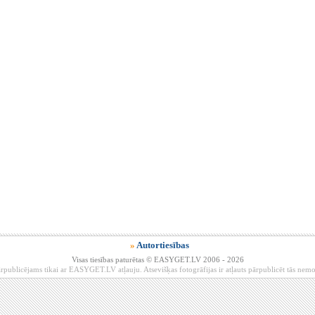
»
Autortiesības
Visas tiesības paturētas © EASYGET.LV 2006 - 2026
rpublicējams tikai ar EASYGET.LV atļauju. Atsevišķas fotogrāfijas ir atļauts pārpublicēt tās ne