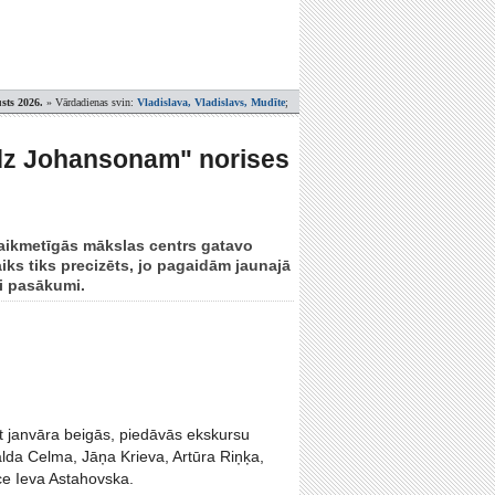
sts 2026.
» Vārdadienas svin:
Vladislava, Vladislavs, Mudīte
;
īdz Johansonam" norises
Laikmetīgās mākslas centrs gatavo
iks tiks precizēts, jo pagaidām jaunajā
ti pasākumi.
lāt janvāra beigās, piedāvās ekskursu
lda Celma, Jāņa Krieva, Artūra Riņķa,
ce Ieva Astahovska.