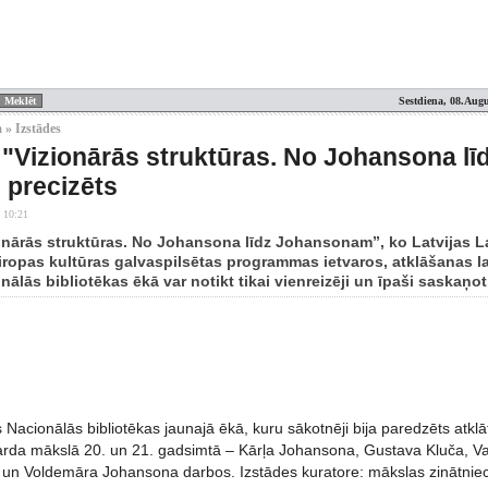
Sestdiena, 08.Augu
 » Izstādes
 "Vizionārās struktūras. No Johansona l
s precizēts
 10:21
ionārās struktūras. No Johansona līdz Johansonam”, ko Latvijas 
iropas kultūras galvaspilsētas programmas ietvaros, atklāšanas la
nālās bibliotēkas ēkā var notikt tikai vienreizēji un īpaši saskaņo
s Nacionālās bibliotēkas jaunajā ēkā, kuru sākotnēji bija paredzēts atk
arda mākslā 20. un 21. gadsimtā – Kārļa Johansona, Gustava Kluča, Va
un Voldemāra Johansona darbos. Izstādes kuratore: mākslas zinātnie