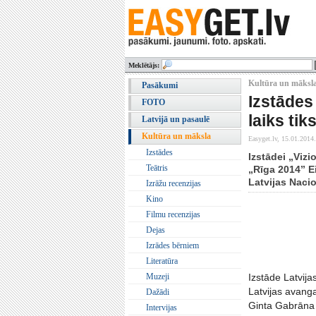
Meklētājs:
Kultūra un māksla
Pasākumi
Izstādes
FOTO
laiks tik
Latvijā un pasaulē
Kultūra un māksla
Easyget.lv,
15.01.2014.
Izstādes
Izstādei „Viz
Teātris
„Rīga 2014” E
Latvijas Nacio
Izrāžu recenzijas
Kino
Filmu recenzijas
Dejas
Izrādes bērniem
Literatūra
Muzeji
Izstāde Latvija
Latvijas avang
Dažādi
Ginta Gabrāna 
Intervijas