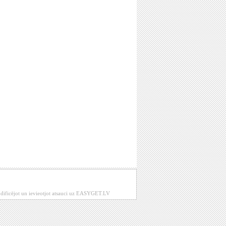
modificējot un ievieotjot atsauci uz EASYGET.LV