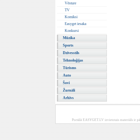
Vēsture
TV
Komiksi
Easyget iesaka
Konkursi
Mūzika
Sports
Dzīvesstils
Tehnoloģijas
Tūrisms
Auto
Šovi
Žurnāli
Arhīvs
Portālā EASYGET.LV izvietotais materiāls ir pā