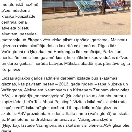
metaforiskā nozīmē.
„Abu mūsdienu
klasiķu kopizstādē
centrālā loma
atvēlēta pilsētu
ainavām, pasaules
metropoļu un Eiropas vēsturisko pilsētu īpašajai gaisotnei. Meistaru
gleznas rosina skatītāju doties kolorītā ceļojumā no Rīgas līdz
Vašingtonai un Ņujorkai, no Honkongas līdz Venēcijai, Parīzei un
neskaitāmiem citiem galamērķiem, kur māksliniekus vedušas dzīves
un darba gaitas,” norāda Latvijas Mākslas akadēmijas pārstāve Egita
Kurpniece.
Līdzās agrākos gados radītiem darbiem izstādē būs skatāmas
gleznas, kas pavisam nesen – 2013. gada rudenī – tapa Ņujorkā un
Vašingtonā, Aleksejam Naumovam un Kristapam Zariņam viesojoties
ASV, kur galerijā „onetwentyeight” (Ņujorkā) tika atklāta abu autoru
kopizstāde „Let’s Talk About Painting”. Vizītes laikā mākslinieki rada
iespēju veltīt laiku arī glezniecībai. Tā tapa lielformāta gleznas –
skats uz ASV prezidenta rezidenci Balto namu (Vašingtonā) un skats
uz Manhetenu no Bruklinas un ainava ar Vašingtona skvēru
(Ņujorkā). Izstādē Vašingtonā būs skatāmi visi plenērā ASV gleznotie
darbi.