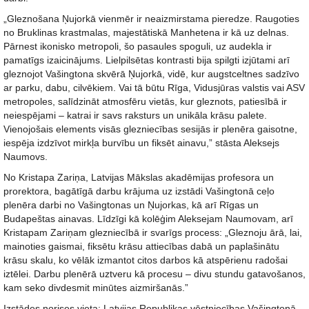
„Gleznošana Ņujorkā vienmēr ir neaizmirstama pieredze. Raugoties
no Bruklinas krastmalas, majestātiskā Manhetena ir kā uz delnas.
Pārnest ikonisko metropoli, šo pasaules spoguli, uz audekla ir
pamatīgs izaicinājums. Lielpilsētas kontrasti bija spilgti izjūtami arī
gleznojot Vašingtona skvērā Ņujorkā, vidē, kur augstceltnes sadzīvo
ar parku, dabu, cilvēkiem. Vai tā būtu Rīga, Vidusjūras valstis vai ASV
metropoles, salīdzināt atmosfēru vietās, kur gleznots, patiesībā ir
neiespējami – katrai ir savs raksturs un unikāla krāsu palete.
Vienojošais elements visās glezniecības sesijās ir plenēra gaisotne,
iespēja izdzīvot mirkļa burvību un fiksēt ainavu,” stāsta Aleksejs
Naumovs.
No Kristapa Zariņa, Latvijas Mākslas akadēmijas profesora un
prorektora, bagātīgā darbu krājuma uz izstādi Vašingtonā ceļo
plenēra darbi no Vašingtonas un Ņujorkas, kā arī Rīgas un
Budapeštas ainavas. Līdzīgi kā kolēģim Aleksejam Naumovam, arī
Kristapam Zariņam glezniecībā ir svarīgs process: „Gleznoju ārā, lai,
mainoties gaismai, fiksētu krāsu attiecības dabā un paplašinātu
krāsu skalu, ko vēlāk izmantot citos darbos kā atspērienu radošai
iztēlei. Darbu plenērā uztveru kā procesu – divu stundu gatavošanos,
kam seko divdesmit minūtes aizmiršanās.”
Izstādes norises vieta: Latvijas Republikas vēstniecības Vašingtonā