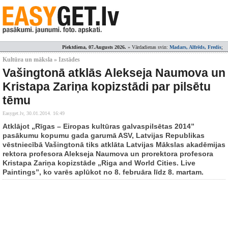
Piektdiena, 07.Augusts 2026.
» Vārdadienas svin:
Madars, Alfrēds, Fredis
;
Kultūra un māksla » Izstādes
Vašingtonā atklās Alekseja Naumova un
Kristapa Zariņa kopizstādi par pilsētu
tēmu
Easyget.lv,
30.01.2014. 16:49
Atklājot „Rīgas – Eiropas kultūras galvaspilsētas 2014”
pasākumu kopumu gada garumā ASV, Latvijas Republikas
vēstniecībā Vašingtonā tiks atklāta Latvijas Mākslas akadēmijas
rektora profesora Alekseja Naumova un prorektora profesora
Kristapa Zariņa kopizstāde „Riga and World Cities. Live
Paintings”, ko varēs aplūkot no 8. februāra līdz 8. martam.