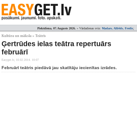
Piektdiena, 07.Augusts 2026.
» Vārdadienas svin:
Madars, Alfrēds, Fredis
;
Kultūra un māksla » Teātris
Ģertrūdes ielas teātra repertuārs
februārī
Easyget.lv,
10.02.2014. 10:07
Februārī teātris piedāvā jau skatītāju iecienītas izrādes.