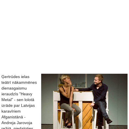
Ģertrūdes ielas
teātrī nākammēnes
dienasgaismu
ieraudzīs "Heavy
Metal" - sen lolotā
izrāde par Latvijas
karavīriem
Afganistānā -
Andreja Jarovoja
režijā, piedaloties