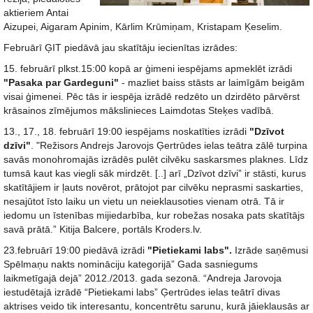
aktieriem Antai
Aizupei, Aigaram Apinim, Kārlim Krūmiņam, Kristapam Ķeselim.
Februārī ĢIT piedāvā jau skatītāju iecienītas izrādes:
15. februārī plkst.15:00 kopā ar ģimeni iespējams apmeklēt izrādi
"Pasaka par Gardeguni"
- mazliet baiss stāsts ar laimīgām beigām
visai ģimenei. Pēc tās ir iespēja izrādē redzēto un dzirdēto pārvērst
krāsainos zīmējumos mākslinieces Laimdotas Steķes vadībā.
13., 17., 18. februārī 19:00 iespējams noskatīties izrādi
"Dzīvot
dzīvi"
. "Režisors Andrejs Jarovojs Ģertrūdes ielas teātra zālē turpina
savās monohromajās izrādēs pulēt cilvēku saskarsmes plaknes. Līdz
tumsā kaut kas viegli sāk mirdzēt. [..] arī „Dzīvot dzīvi” ir stāsti, kurus
skatītājiem ir ļauts novērot, prātojot par cilvēku neprasmi saskarties,
nesajūtot īsto laiku un vietu un neieklausoties vienam otrā. Tā ir
iedomu un īstenības mijiedarbība, kur robežas nosaka pats skatītājs
savā prātā.” Kitija Balcere, portāls Kroders.lv.
23.februārī 19:00 piedāvā izrādi
"Pietiekami labs".
Izrāde saņēmusi
Spēlmaņu nakts nomināciju kategorijā” Gada sasniegums
laikmetīgajā dejā” 2012./2013. gada sezonā. “Andreja Jarovoja
iestudētajā izrādē “Pietiekami labs” Ģertrūdes ielas teātrī divas
aktrises veido tik interesantu, koncentrētu sarunu, kurā jāieklausās ar