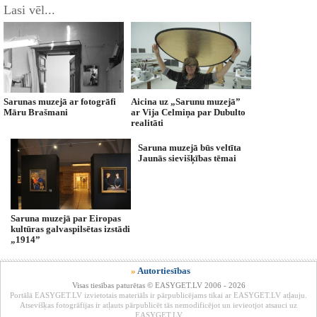
Lasi vēl...
Sarunas muzejā ar fotogrāfi
Aicina uz „Sarunu muzejā”
Māru Brašmani
ar Vija Celmiņa par Dubulto
realitāti
Saruna muzejā būs veltīta
Jaunās sievišķības tēmai
Saruna muzejā par Eiropas
kultūras galvaspilsētas izstādi
„1914”
»
Autortiesības
Visas tiesības paturētas © EASYGET.LV 2006 - 2026
Portālā EASYGET.LV izvietotais materiāls ir pārpublicējams tikai ar EASYGET.LV atļauju.
Atsevišķas fotogrāfijas ir atļauts pārpublicēt tās nemodificējot un ievieotjot atsauci uz
EASYGET.LV