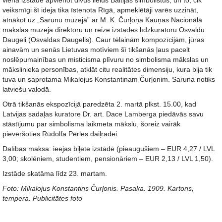
vienā izstādē apvienot divus lielus Baltijas simbolistus, un to, cik
veiksmīgi šī ideja tika īstenota Rīgā, apmeklētāji varēs uzzināt,
atnākot uz „Sarunu muzejā” ar M. K. Čurļoņa Kauņas Nacionālā
mākslas muzeja direktoru un reizē izstādes līdzkuratoru Osvaldu
Daugeli (Osvaldas Daugelis). Caur tēlainām kompozīcijām, jūras
ainavām un senās Lietuvas motīviem šī tikšanās ļaus pacelt
noslēpumainības un misticisma plīvuru no simbolisma mākslas un
mākslinieka personības, atklāt citu realitātes dimensiju, kura bija tik
tuva un saprotama Mikalojus Konstantinam Čurļonim. Saruna notiks
latviešu valodā.
Otrā tikšanās ekspozīcijā paredzēta 2. martā plkst. 15.00, kad
Latvijas sadaļas kuratore Dr. art. Dace Lamberga piedāvās savu
stāstījumu par simbolisma laikmeta mākslu, šoreiz vairāk
pievēršoties Rūdolfa Pērles daiļradei.
Dalības maksa: ieejas biļete izstādē (pieaugušiem – EUR 4,27 / LVL
3,00; skolēniem, studentiem, pensionāriem – EUR 2,13 / LVL 1,50).
Izstāde skatāma līdz 23. martam.
Foto: Mikalojus Konstantins Čurļonis. Pasaka. 1909. Kartons,
tempera. Publicitātes foto