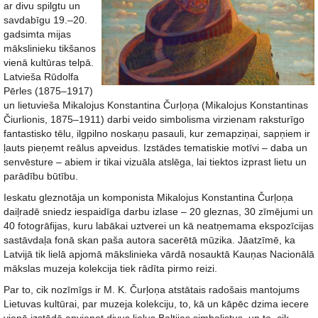
ar divu spilgtu un
savdabīgu 19.–20.
gadsimta mijas
mākslinieku tikšanos
vienā kultūras telpā.
Latvieša Rūdolfa
Pērles (1875–1917)
un lietuvieša Mikalojus Konstantina Čurļoņa (Mikalojus Konstantinas
Čiurlionis, 1875–1911) darbi veido simbolisma virzienam raksturīgo
fantastisko tēlu, ilgpilno noskaņu pasauli, kur zemapziņai, sapņiem ir
ļauts pieņemt reālus apveidus. Izstādes tematiskie motīvi – daba un
senvēsture – abiem ir tikai vizuāla atslēga, lai tiektos izprast lietu un
parādību būtību.
Ieskatu gleznotāja un komponista Mikalojus Konstantina Čurļoņa
daiļradē sniedz iespaidīga darbu izlase – 20 gleznas, 30 zīmējumi un
40 fotogrāfijas, kuru labākai uztverei un kā neatņemama ekspozīcijas
sastāvdaļa fonā skan paša autora sacerētā mūzika. Jāatzīmē, ka
Latvijā tik lielā apjomā mākslinieka vārdā nosauktā Kauņas Nacionālā
mākslas muzeja kolekcija tiek rādīta pirmo reizi.
Par to, cik nozīmīgs ir M. K. Čurļoņa atstātais radošais mantojums
Lietuvas kultūrai, par muzeja kolekciju, to, kā un kāpēc dzima iecere