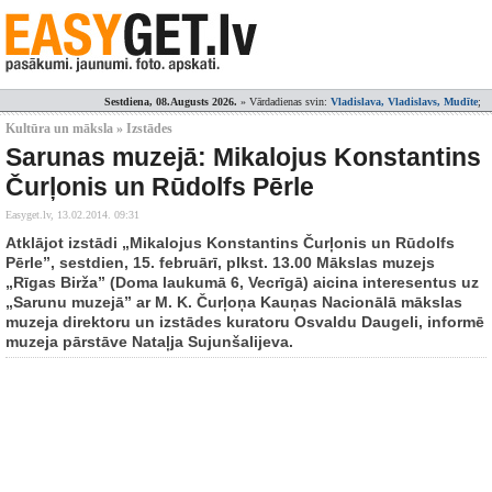
Sestdiena, 08.Augusts 2026.
» Vārdadienas svin:
Vladislava, Vladislavs, Mudīte
;
Kultūra un māksla » Izstādes
Sarunas muzejā: Mikalojus Konstantins
Čurļonis un Rūdolfs Pērle
Easyget.lv,
13.02.2014. 09:31
Atklājot izstādi „Mikalojus Konstantins Čurļonis un Rūdolfs
Pērle”, sestdien, 15. februārī, plkst. 13.00 Mākslas muzejs
„Rīgas Birža” (Doma laukumā 6, Vecrīgā) aicina interesentus uz
„Sarunu muzejā” ar M. K. Čurļoņa Kauņas Nacionālā mākslas
muzeja direktoru un izstādes kuratoru Osvaldu Daugeli, informē
muzeja pārstāve Nataļja Sujunšalijeva.