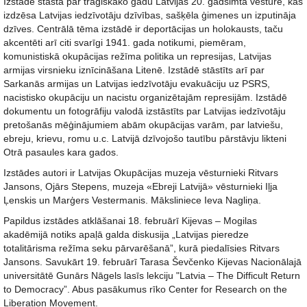
Izstāde stāsta par traģiskāko gadu Latvijas 20. gadsimta vēsturē, kas
izdzēsa Latvijas iedzīvotāju dzīvības, sašķēla ģimenes un izputināja
dzīves. Centrālā tēma izstādē ir deportācijas un holokausts, taču
akcentēti arī citi svarīgi 1941. gada notikumi, piemēram,
komunistiskā okupācijas režīma politika un represijas, Latvijas
armijas virsnieku iznīcināšana Litenē. Izstādē stāstīts arī par
Sarkanās armijas un Latvijas iedzīvotāju evakuāciju uz PSRS,
nacistisko okupāciju un nacistu organizētajām represijām. Izstādē
dokumentu un fotogrāfiju valodā izstāstīts par Latvijas iedzīvotāju
pretošanās mēģinājumiem abām okupācijas varām, par latviešu,
ebreju, krievu, romu u.c. Latvijā dzīvojošo tautību pārstāvju likteni
Otrā pasaules kara gados.
Izstādes autori ir Latvijas Okupācijas muzeja vēsturnieki Ritvars
Jansons, Ojārs Stepens, muzeja «Ebreji Latvijā» vēsturnieki Iļja
Ļenskis un Marģers Vestermanis. Māksliniece Ieva Nagliņa.
Papildus izstādes atklāšanai 18. februārī Kijevas – Mogilas
akadēmijā notiks apaļā galda diskusija „Latvijas pieredze
totalitārisma režīma seku pārvarēšanā”, kurā piedalīsies Ritvars
Jansons. Savukārt 19. februārī Tarasa Ševčenko Kijevas Nacionālajā
universitātē Gunārs Nāgels lasīs lekciju "Latvia – The Difficult Return
to Democracy”. Abus pasākumus rīko Center for Research on the
Liberation Movement.