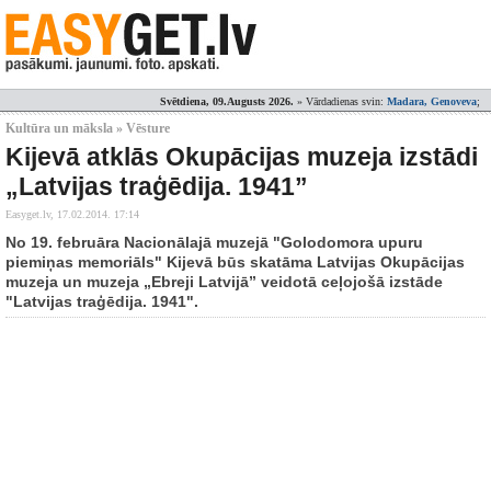
Svētdiena, 09.Augusts 2026.
» Vārdadienas svin:
Madara, Genoveva
;
Kultūra un māksla » Vēsture
Kijevā atklās Okupācijas muzeja izstādi
„Latvijas traģēdija. 1941”
Easyget.lv,
17.02.2014. 17:14
No 19. februāra Nacionālajā muzejā "Golodomora upuru
piemiņas memoriāls" Kijevā būs skatāma Latvijas Okupācijas
muzeja un muzeja „Ebreji Latvijā” veidotā ceļojošā izstāde
"Latvijas traģēdija. 1941".