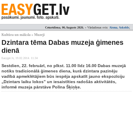
Ceturtdiena, 06.Augusts 2026.
» Vārdadienas svin:
Aisma, Askolds
;
Kultūra un māksla » Muzeji
Dzintara tēma Dabas muzeja ģimenes
dienā
Easyget.lv,
19.02.2014. 11:34
Sestdien, 22. februārī, no plkst. 11.00 līdz 16.00 Dabas muzejā
notiks tradicionālā ģimenes diena, kurā dzintara pazinēju
vadībā apmeklētājiem būs iespēja apskatīt jauno ekspozīciju
„Dzintars laiku lokos” un iesaistīties radošās aktivitātēs,
informē muzeja pārstāve Polīna Šķiņķe.