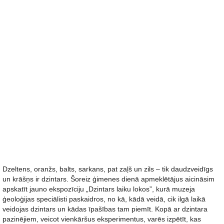
Dzeltens, oranžs, balts, sarkans, pat zaļš un zils – tik daudzveidīgs
un krāšņs ir dzintars. Šoreiz ģimenes dienā apmeklētājus aicināsim
apskatīt jauno ekspozīciju „Dzintars laiku lokos”, kurā muzeja
ģeoloģijas speciālisti paskaidros, no kā, kādā veidā, cik ilgā laikā
veidojas dzintars un kādas īpašības tam piemīt. Kopā ar dzintara
pazinējiem, veicot vienkāršus eksperimentus, varēs izpētīt, kas