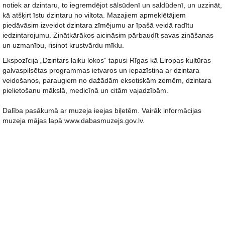
notiek ar dzintaru, to iegremdējot sālsūdenī un saldūdenī, un uzzināt,
kā atšķirt īstu dzintaru no viltota. Mazajiem apmeklētājiem
piedāvāsim izveidot dzintara zīmējumu ar īpašā veidā radītu
iedzintarojumu. Zinātkārākos aicināsim pārbaudīt savas zināšanas
un uzmanību, risinot krustvārdu mīklu.
Ekspozīcija „Dzintars laiku lokos” tapusi Rīgas kā Eiropas kultūras
galvaspilsētas programmas ietvaros un iepazīstina ar dzintara
veidošanos, paraugiem no dažādām eksotiskām zemēm, dzintara
pielietošanu mākslā, medicīnā un citām vajadzībām.
Dalība pasākumā ar muzeja ieejas biļetēm. Vairāk informācijas
muzeja mājas lapā www.dabasmuzejs.gov.lv.