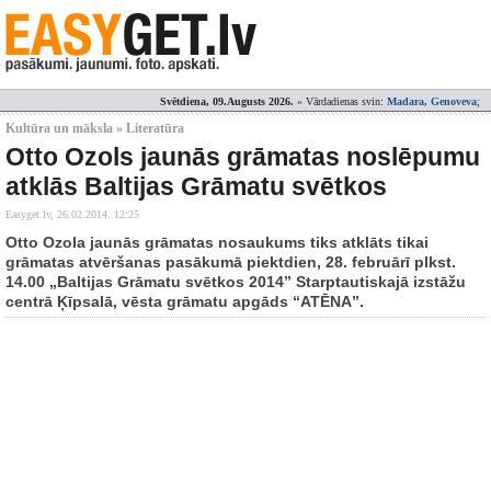
Svētdiena, 09.Augusts 2026.
» Vārdadienas svin:
Madara, Genoveva
;
Kultūra un māksla » Literatūra
Otto Ozols jaunās grāmatas noslēpumu
atklās Baltijas Grāmatu svētkos
Easyget.lv,
26.02.2014. 12:25
Otto Ozola jaunās grāmatas nosaukums tiks atklāts tikai
grāmatas atvēršanas pasākumā piektdien, 28. februārī plkst.
14.00 „Baltijas Grāmatu svētkos 2014” Starptautiskajā izstāžu
centrā Ķīpsalā, vēsta grāmatu apgāds “ATĒNA”.