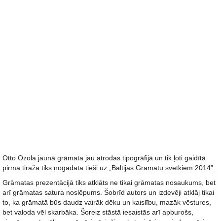
Otto Ozola jaunā grāmata jau atrodas tipogrāfijā un tik ļoti gaidītā
pirmā tirāža tiks nogādāta tieši uz „Baltijas Grāmatu svētkiem 2014”.
Grāmatas prezentācijā tiks atklāts ne tikai grāmatas nosaukums, bet
arī grāmatas satura noslēpums. Šobrīd autors un izdevēji atklāj tikai
to, ka grāmatā būs daudz vairāk dēku un kaislību, mazāk vēstures,
bet valoda vēl skarbāka. Šoreiz stāstā iesaistās arī apburošs,