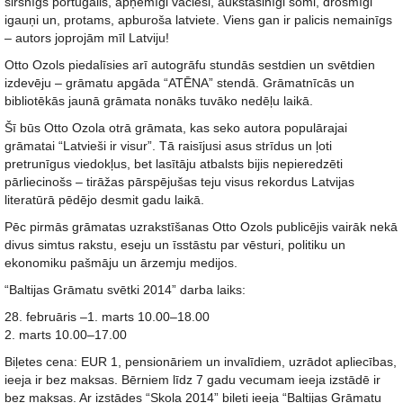
sirsnīgs portugālis, apņēmīgi vācieši, aukstasinīgi somi, drosmīgi
igauņi un, protams, apburoša latviete. Viens gan ir palicis nemainīgs
– autors joprojām mīl Latviju!
Otto Ozols piedalīsies arī autogrāfu stundās sestdien un svētdien
izdevēju – grāmatu apgāda “ATĒNA” stendā. Grāmatnīcās un
bibliotēkās jaunā grāmata nonāks tuvāko nedēļu laikā.
Šī būs Otto Ozola otrā grāmata, kas seko autora populārajai
grāmatai “Latvieši ir visur”. Tā raisījusi asus strīdus un ļoti
pretrunīgus viedokļus, bet lasītāju atbalsts bijis nepieredzēti
pārliecinošs – tirāžas pārspējušas teju visus rekordus Latvijas
literatūrā pēdējo desmit gadu laikā.
Pēc pirmās grāmatas uzrakstīšanas Otto Ozols publicējis vairāk nekā
divus simtus rakstu, eseju un īsstāstu par vēsturi, politiku un
ekonomiku pašmāju un ārzemju medijos.
“Baltijas Grāmatu svētki 2014” darba laiks:
28. februāris –1. marts 10.00–18.00
2. marts 10.00–17.00
Biļetes cena: EUR 1, pensionāriem un invalīdiem, uzrādot apliecības,
ieeja ir bez maksas. Bērniem līdz 7 gadu vecumam ieeja izstādē ir
bez maksas. Ar izstādes “Skola 2014” biļeti ieeja “Baltijas Grāmatu