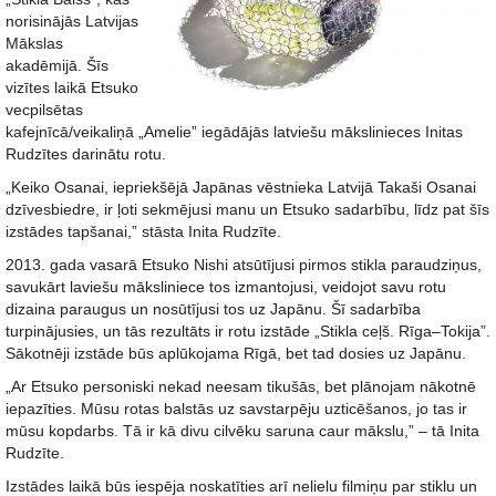
norisinājās Latvijas
Mākslas
akadēmijā. Šīs
vizītes laikā Etsuko
vecpilsētas
kafejnīcā/veikaliņā „Amelie” iegādājās latviešu mākslinieces Initas
Rudzītes darinātu rotu.
„Keiko Osanai, iepriekšējā Japānas vēstnieka Latvijā Takaši Osanai
dzīvesbiedre, ir ļoti sekmējusi manu un Etsuko sadarbību, līdz pat šīs
izstādes tapšanai,” stāsta Inita Rudzīte.
2013. gada vasarā Etsuko Nishi atsūtījusi pirmos stikla paraudziņus,
savukārt laviešu māksliniece tos izmantojusi, veidojot savu rotu
dizaina paraugus un nosūtījusi tos uz Japānu. Šī sadarbība
turpinājusies, un tās rezultāts ir rotu izstāde „Stikla ceļš. Rīga–Tokija”.
Sākotnēji izstāde būs aplūkojama Rīgā, bet tad dosies uz Japānu.
„Ar Etsuko personiski nekad neesam tikušās, bet plānojam nākotnē
iepazīties. Mūsu rotas balstās uz savstarpēju uzticēšanos, jo tas ir
mūsu kopdarbs. Tā ir kā divu cilvēku saruna caur mākslu,” – tā Inita
Rudzīte.
Izstādes laikā būs iespēja noskatīties arī nelielu filmiņu par stiklu un