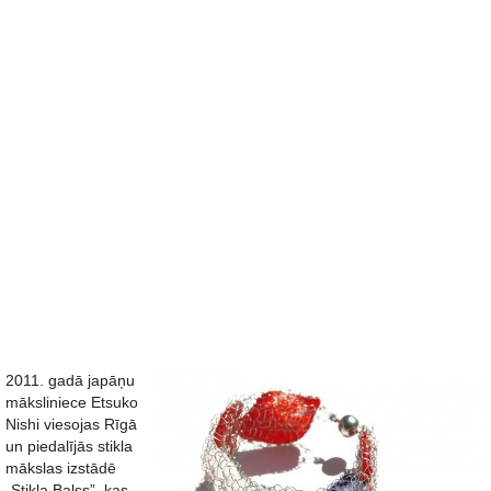
2011. gadā japāņu
māksliniece Etsuko
Nishi viesojas Rīgā
un piedalījās stikla
mākslas izstādē
„Stikla Balss”, kas