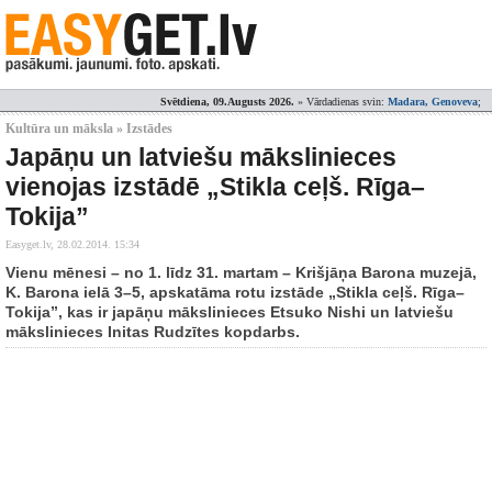
Svētdiena, 09.Augusts 2026.
» Vārdadienas svin:
Madara, Genoveva
;
Kultūra un māksla » Izstādes
Japāņu un latviešu mākslinieces
vienojas izstādē „Stikla ceļš. Rīga–
Tokija”
Easyget.lv,
28.02.2014. 15:34
Vienu mēnesi – no 1. līdz 31. martam – Krišjāņa Barona muzejā,
K. Barona ielā 3–5, apskatāma rotu izstāde „Stikla ceļš. Rīga–
Tokija”, kas ir japāņu mākslinieces Etsuko Nishi un latviešu
mākslinieces Initas Rudzītes kopdarbs.