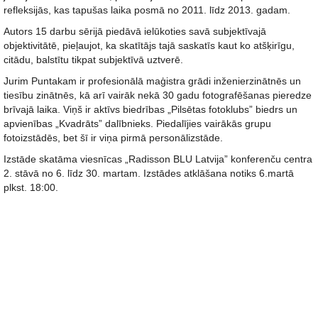
refleksijās, kas tapušas laika posmā no 2011. līdz 2013. gadam.
Autors 15 darbu sērijā piedāvā ielūkoties savā subjektīvajā
objektivitātē, pieļaujot, ka skatītājs tajā saskatīs kaut ko atšķirīgu,
citādu, balstītu tikpat subjektīvā uztverē.
Jurim Puntakam ir profesionālā maģistra grādi inženierzinātnēs un
tiesību zinātnēs, kā arī vairāk nekā 30 gadu fotografēšanas pieredze
brīvajā laika. Viņš ir aktīvs biedrības „Pilsētas fotoklubs” biedrs un
apvienības „Kvadrāts” dalībnieks. Piedalījies vairākās grupu
fotoizstādēs, bet šī ir viņa pirmā personālizstāde.
Izstāde skatāma viesnīcas „Radisson BLU Latvija” konferenču centra
2. stāvā no 6. līdz 30. martam. Izstādes atklāšana notiks 6.martā
plkst. 18:00.