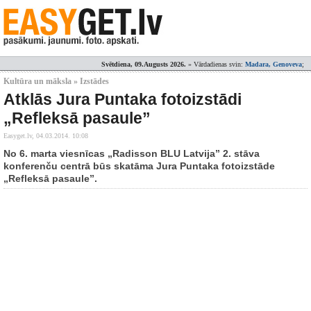
Svētdiena, 09.Augusts 2026.
» Vārdadienas svin:
Madara, Genoveva
;
Kultūra un māksla » Izstādes
Atklās Jura Puntaka fotoizstādi
„Refleksā pasaule”
Easyget.lv,
04.03.2014. 10:08
No 6. marta viesnīcas „Radisson BLU Latvija” 2. stāva
konferenču centrā būs skatāma Jura Puntaka fotoizstāde
„Refleksā pasaule”.