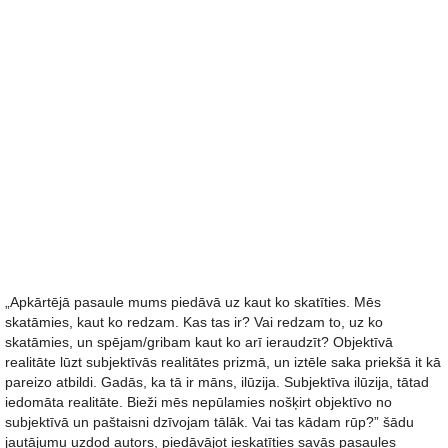
„Apkārtējā pasaule mums piedāvā uz kaut ko skatīties. Mēs
skatāmies, kaut ko redzam. Kas tas ir? Vai redzam to, uz ko
skatāmies, un spējam/gribam kaut ko arī ieraudzīt? Objektīvā
realitāte lūzt subjektīvās realitātes prizmā, un iztēle saka priekšā it kā
pareizo atbildi. Gadās, ka tā ir māns, ilūzija. Subjektīva ilūzija, tātad
iedomāta realitāte. Bieži mēs nepūlamies nošķirt objektīvo no
subjektīvā un paštaisni dzīvojam tālāk. Vai tas kādam rūp?” šādu
jautājumu uzdod autors, piedāvājot ieskatīties savās pasaules