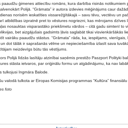
īs paaudžu ģimenes attiecību romāns, kura darbība risinās notikumiem 
galvenokārt Polijā. “Grāmata” ir autora izdevies mēģinājums caur dažād
dienas norisēm ieskatīties vissarežģītākajā – savu tēvu, vectēvu un p
rī atbildības izpratnē pret to vēstures nogriezni, kas mērojams dzīves l
as nosauktas visparastāko priekšmetu vārdos – citā gadu simtenī to vi
likvijas, bet aizgājušais gadsimts ļāvis saglabāt tikai visvienkāršākās li
stīt vairāku paaudžu stāstus. “Grāmata” rāda, ka, iespējams, vienīgais,
n dot tālāk ir saprašanās vēlme un nepieciešamība izlasīt sava tuvākā 
tītājam neizdevīgs būtu tās vēstījums.
rs Polijā līdzās lasītāju atzinībai saņēmis prestižo Paszport Polityki ba
stures stāsta ietvaros, par oriģinālu formu un atgādinājumu, ka nav la
s tulkojusi Ingmāra Balode.
u valodā tulkota ar Eiropas Komisijas programmas “Kultūra” finansiālu 
es foto