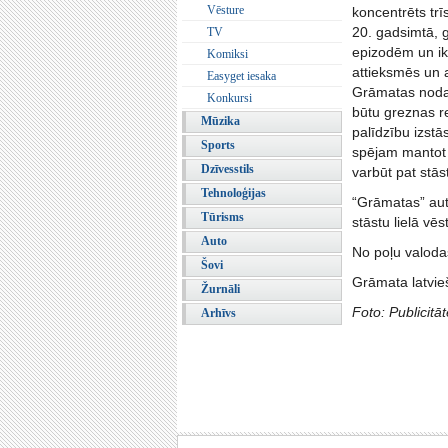
Vēsture
koncentrēts tr
20. gadsimtā, 
TV
epizodēm un ik
Komiksi
attieksmēs un a
Easyget iesaka
Grāmatas nodaļ
Konkursi
būtu greznas re
Mūzika
palīdzību izstā
Sports
spējam mantot u
Dzīvesstils
varbūt pat stās
Tehnoloģijas
“Grāmatas” auto
Tūrisms
stāstu lielā vē
Auto
No poļu valoda
Šovi
Grāmata latvieš
Žurnāli
Foto: Publicitāt
Arhīvs