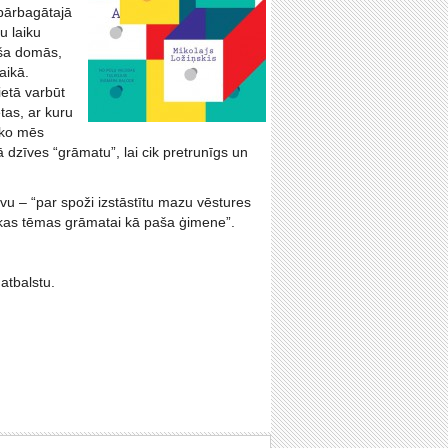
pārbagātajā
u laiku
aša domās,
aikā.
etā varbūt
etas, ar kuru
 ko mēs
dzīves “grāmatu”, lai cik pretrunīgs un
lvu – “par spoži izstāstītu mazu vēstures
bākas tēmas grāmatai kā paša ģimene”.
atbalstu.