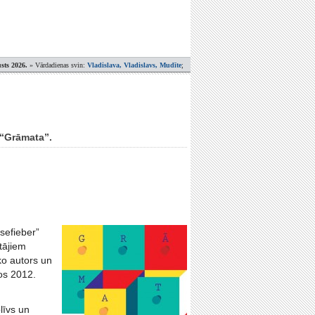
sts 2026.
» Vārdadienas svin:
Vladislava, Vladislavs, Mudīte
;
 “Grāmata”.
sefieber”
tājiem
ko autors un
os 2012.
līvs un