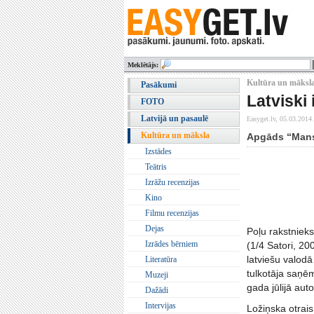
Meklētājs:
Kultūra un māksla
Pasākumi
Latviski
FOTO
Latvijā un pasaulē
Easyget.lv,
05.03.2014.
Kultūra un māksla
Apgāds “Mansa
Izstādes
Teātris
Izrāžu recenzijas
Kino
Filmu recenzijas
Dejas
Poļu rakstnieks
Izrādes bērniem
(1/4 Satori, 20
latviešu valod
Literatūra
tulkotāja saņē
Muzeji
gada jūlijā auto
Dažādi
Intervijas
Ložiņska otrais