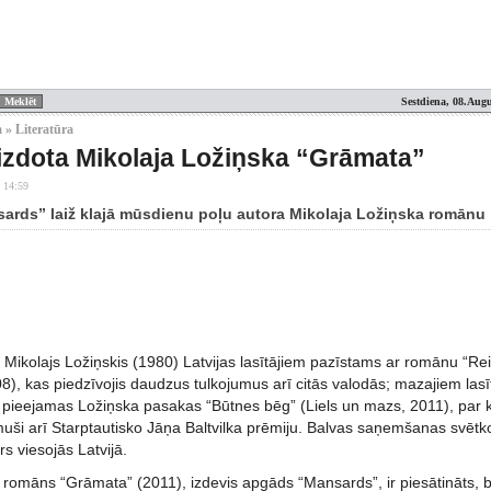
Sestdiena, 08.Augu
 » Literatūra
 izdota Mikolaja Ložiņska “Grāmata”
 14:59
rds” laiž klajā mūsdienu poļu autora Mikolaja Ložiņska romānu
 Mikolajs Ložiņskis (1980) Latvijas lasītājiem pazīstams ar romānu “Rei
08), kas piedzīvojis daudzus tulkojumus arī citās valodās; mazajiem lasī
ā pieejamas Ložiņska pasakas “Būtnes bēg” (Liels un mazs, 2011), par 
muši arī Starptautisko Jāņa Baltvilka prēmiju. Balvas saņemšanas svētk
rs viesojās Latvijā.
 romāns “Grāmata” (2011), izdevis apgāds “Mansards”, ir piesātināts, b