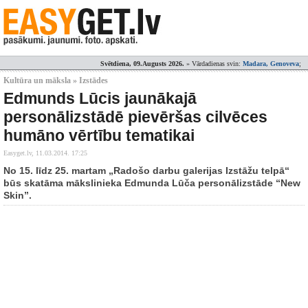
Svētdiena, 09.Augusts 2026.
» Vārdadienas svin:
Madara, Genoveva
;
Kultūra un māksla » Izstādes
Edmunds Lūcis jaunākajā
personālizstādē pievēršas cilvēces
humāno vērtību tematikai
Easyget.lv,
11.03.2014. 17:25
No 15. līdz 25. martam „Radošo darbu galerijas Izstāžu telpā“
būs skatāma mākslinieka Edmunda Lūča personālizstāde “New
Skin”.