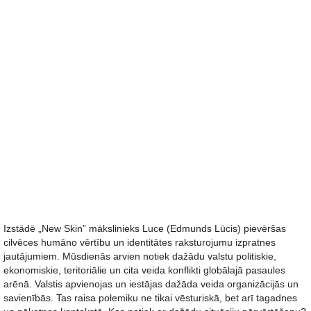
Izstādē „New Skin” mākslinieks Luce (Edmunds Lūcis) pievēršas
cilvēces humāno vērtību un identitātes raksturojumu izpratnes
jautājumiem. Mūsdienās arvien notiek dažādu valstu politiskie,
ekonomiskie, teritoriālie un cita veida konflikti globālajā pasaules
arēnā. Valstis apvienojas un iestājas dažāda veida organizācijās un
savienībās. Tas raisa polemiku ne tikai vēsturiskā, bet arī tagadnes