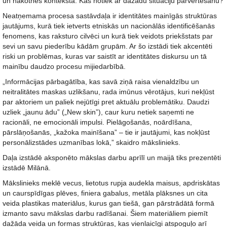
un nākotnes kontekstā. Kas notiek ar dažādu situāciju pārvērtēšanu?
Neatņemama procesa sastāvdaļa ir identitātes mainīgās struktūras
jautājums, kurā tiek ietverts etniskās un nacionālās identificēšanās
fenomens, kas raksturo cilvēci un kurā tiek veidots priekšstats par
sevi un savu piederību kādām grupām. Ar šo izstādi tiek akcentēti
riski un problēmas, kuras var saistīt ar identitātes diskursu un tā
mainību daudzo procesu mijiedarbībā.
„Informācijas pārbagātība, kas savā ziņā raisa vienaldzību un
neitralitātes maskas uzlikšanu, rada imūnus vērotājus, kuri nekļūst
par aktoriem un paliek nejūtīgi pret aktuālu problemātiku. Daudzi
uzliek „jaunu ādu” („New skin”), caur kuru netiek saņemti ne
racionāli, ne emocionāli impulsi. Pielāgošanās, noārdīšana,
pārslāņošanās, „kažoka mainīšana” – tie ir jautājumi, kas nokļūst
personālizstādes uzmanības lokā,” skaidro mākslinieks.
Daļa izstādē aksponēto mākslas darbu aprīlī un maijā tiks prezentēti
izstādē Milānā.
Mākslinieks meklē vecus, lietotus rupja audekla maisus, apdriskātas
un caurspīdīgas plēves, finiera gabalus, metāla plāksnes un cita
veida plastikas materiālus, kurus gan tiešā, gan pārstrādātā formā
izmanto savu mākslas darbu radīšanai. Šiem materiāliem piemīt
dažāda veida un formas struktūras, kas vienlaicīgi atspoguļo arī