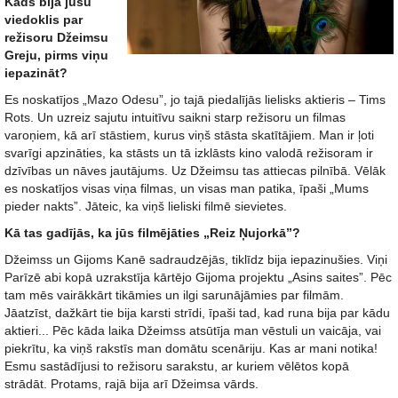
Kāds bija jūsu
viedoklis par
režisoru Džeimsu
Greju, pirms viņu
iepazināt?
Es noskatījos „Mazo Odesu”, jo tajā piedalījās lielisks aktieris – Tims
Rots. Un uzreiz sajutu intuitīvu saikni starp režisoru un filmas
varoņiem, kā arī stāstiem, kurus viņš stāsta skatītājiem. Man ir ļoti
svarīgi apzināties, ka stāsts un tā izklāsts kino valodā režisoram ir
dzīvības un nāves jautājums. Uz Džeimsu tas attiecas pilnībā. Vēlāk
es noskatījos visas viņa filmas, un visas man patika, īpaši „Mums
pieder nakts”. Jāteic, ka viņš lieliski filmē sievietes.
Kā tas gadījās, ka jūs filmējāties „Reiz Ņujorkā”?
Džeimss un Gijoms Kanē sadraudzējās, tiklīdz bija iepazinušies. Viņi
Parīzē abi kopā uzrakstīja kārtējo Gijoma projektu „Asins saites”. Pēc
tam mēs vairākkārt tikāmies un ilgi sarunājāmies par filmām.
Jāatzīst, dažkārt tie bija karsti strīdi, īpaši tad, kad runa bija par kādu
aktieri... Pēc kāda laika Džeimss atsūtīja man vēstuli un vaicāja, vai
piekrītu, ka viņš rakstīs man domātu scenāriju. Kas ar mani notika!
Esmu sastādījusi to režisoru sarakstu, ar kuriem vēlētos kopā
strādāt. Protams, rajā bija arī Džeimsa vārds.