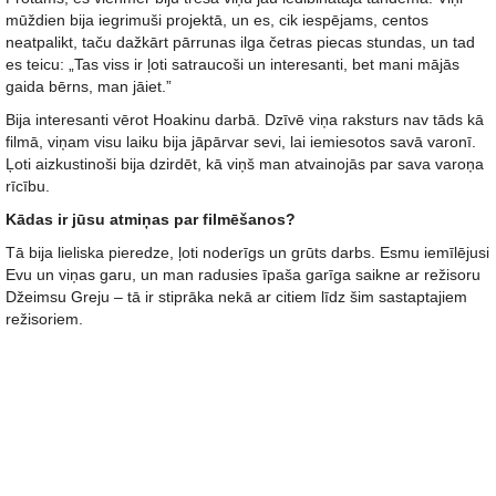
mūždien bija iegrimuši projektā, un es, cik iespējams, centos
neatpalikt, taču dažkārt pārrunas ilga četras piecas stundas, un tad
es teicu: „Tas viss ir ļoti satraucoši un interesanti, bet mani mājās
gaida bērns, man jāiet.”
Bija interesanti vērot Hoakinu darbā. Dzīvē viņa raksturs nav tāds kā
filmā, viņam visu laiku bija jāpārvar sevi, lai iemiesotos savā varonī.
Ļoti aizkustinoši bija dzirdēt, kā viņš man atvainojās par sava varoņa
rīcību.
Kādas ir jūsu atmiņas par filmēšanos?
Tā bija lieliska pieredze, ļoti noderīgs un grūts darbs. Esmu iemīlējusi
Evu un viņas garu, un man radusies īpaša garīga saikne ar režisoru
Džeimsu Greju – tā ir stiprāka nekā ar citiem līdz šim sastaptajiem
režisoriem.