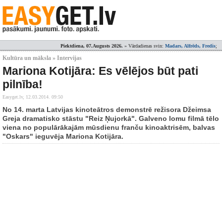
Piektdiena, 07.Augusts 2026.
» Vārdadienas svin:
Madars, Alfrēds, Fredis
;
Kultūra un māksla » Intervijas
Mariona Kotijāra: Es vēlējos būt pati
pilnība!
Easyget.lv,
12.03.2014. 09:50
No 14. marta Latvijas kinoteātros demonstrē režisora Džeimsa
Greja dramatisko stāstu "Reiz Ņujorkā". Galveno lomu filmā tēlo
viena no populārākajām mūsdienu franču kinoaktrisēm, balvas
"Oskars" ieguvēja Mariona Kotijāra.