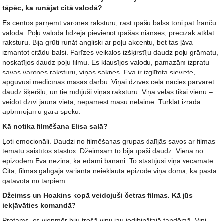
tāpēc, ka runājat citā valodā?
Es centos pārņemt varones raksturu, rast īpašu balss toni pat franču
valodā. Poļu valoda līdzēja pievienot īpašas nianses, precīzāk atklāt
raksturu. Bija grūti runāt angliski ar poļu akcentu, bet tas ļāva
izmantot citādu balsi. Parīzes veikalos izšķirstīju daudz poļu grāmatu,
noskatījos daudz poļu filmu. Es klausījos valodu, pamazām izpratu
savas varones raksturu, viņas saknes. Eva ir izglītota sieviete,
apguvusi medicīnas māsas darbu. Viņai dzīves ceļā nācies pārvarēt
daudz šķēršļu, un tie rūdījuši viņas raksturu. Viņa vēlas tikai vienu –
veidot dzīvi jaunā vietā, nepamest māsu nelaimē. Turklāt izrāda
apbrīnojamu gara spēku.
Kā notika filmēšana Elisa salā?
Ļoti emocionāli. Daudzi no filmēšanas grupas dalījās savos ar filmas
tematu saistītos stāstos. Džeimsam to bija īpaši daudz. Vienā no
epizodēm Eva nezina, kā ēdami banāni. To stāstījusi viņa vecāmāte.
Citā, filmas galīgajā variantā neiekļautā epizodē viņa domā, ka pasta
gatavota no tārpiem.
Džeimss un Hoakins kopā veidojuši četras filmas. Kā jūs
iekļāvāties komandā?
Protams, es vienmēr biju trešā viņu jau iedibinātajā tandēmā. Viņi