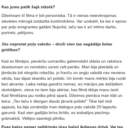
Kas jums patīk šajā stāstā?
Džeimsam šī filma ir ļoti personiska. Tā ir vienas neievērojamas
sievietes mērogā izstāstīta kostīmdrāma. Var uzskatīt, ka tas ir eposs
par poļu emigrantes gaitām Ņujorkā, taču tas ir arī intīms darbs,
portrets, pētījums.
Jūs neprotat poļu valodu – droši vien tas sagādāja lielas
grūtības?
Kad es filmējos, pievēršu uzmanību galvenokārt stāsta un rakstura
skaistumam un nemēdzu uzreiz celt paniku. Man bija jāstrādā un
jāmācās ļoti stingrās robežās, jo franču un angļu valodā nav neviena
vārda, kas tāpat skanētu arī poliski. Un tomēr mans mērķis bija runāt
bez akcenta. Laika nebija gandrīz nemaz, es mācījos pie dažādiem
skolotājiem, viena no tiem bija aktrise, kas filmā tēloja manu tanti.
Kad filmēšana jau notika pilnā sparā, Džeimss pienāca man klāt un
teica: „Tev taču ir diezgan daudz jārunā poliski!” Tikai tad viņš
apjauta, ka bija uzrakstījis man dialogus poļu valodā 20 lappušu
garumā. Kad vien gadījās brīvs brīdis, es ieskatījos piezīmju
grāmatiņā. Vēlējos sasniegt pilnību.
Evas balss nemaz nelīdzinās jūsu balsij ikdienas dzīvē. Vai tas