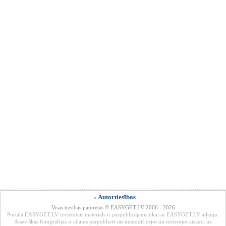
»
Autortiesības
Visas tiesības paturētas © EASYGET.LV 2006 - 2026
Portālā EASYGET.LV izvietotais materiāls ir pārpublicējams tikai ar EASYGET.LV atļauju.
Atsevišķas fotogrāfijas ir atļauts pārpublicēt tās nemodificējot un ievieotjot atsauci uz