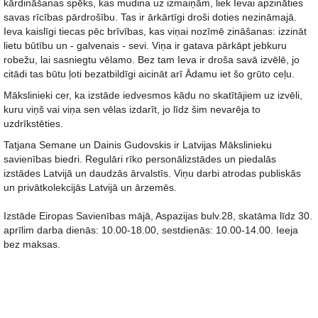
kārdināšanas spēks, kas mudina uz izmaiņām, liek Ievai apzināties
savas rīcības pārdrošību. Tas ir ārkārtīgi droši doties nezināmajā.
Ieva kaislīgi tiecas pēc brīvības, kas viņai nozīmē zināšanas: izzināt
lietu būtību un - galvenais - sevi. Viņa ir gatava pārkāpt jebkuru
robežu, lai sasniegtu vēlamo. Bez tam Ieva ir droša savā izvēlē, jo
citādi tas būtu ļoti bezatbildīgi aicināt arī Ādamu iet šo grūto ceļu.
Mākslinieki cer, ka izstāde iedvesmos kādu no skatītājiem uz izvēli,
kuru viņš vai viņa sen vēlas izdarīt, jo līdz šim nevarēja to
uzdrīkstēties.
Tatjana Semane un Dainis Gudovskis ir Latvijas Mākslinieku
savienības biedri. Regulāri rīko personālizstādes un piedalās
izstādes Latvijā un daudzās ārvalstīs. Viņu darbi atrodas publiskās
un privātkolekcijās Latvijā un ārzemēs.
Izstāde Eiropas Savienības mājā, Aspazijas bulv.28, skatāma līdz 30.
aprīlim darba dienās: 10.00-18.00, sestdienās: 10.00-14.00. Ieeja
bez maksas.