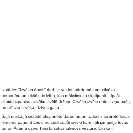
Izstādes "Izvēles ābols" darbi ir veidoti pārdomās par cilvēka
personību un iekšēju brīvību, kas mākslinieku skatījumā it īpaši
skaidri izpaužas cilvēku izvēlē rīcībai. Cilvēka izvēle noteic viņa paša,
un arī citu cilvēku, dzīves gaitu.
Šajā noskaņā izstādē eksponēto darbu autori radoši interpretē Ievas
lēmumu paņemt ābolu no čūskas. Šī izvēle kardināli izmainīja Ievas
un arī Ādama dzīvi. Tieši tā sākas cilvēces vēsture. Čūska -