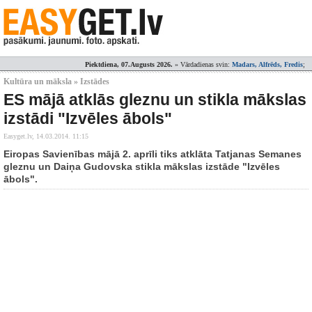
Piektdiena, 07.Augusts 2026.
» Vārdadienas svin:
Madars, Alfrēds, Fredis
;
Kultūra un māksla » Izstādes
ES mājā atklās gleznu un stikla mākslas
izstādi "Izvēles ābols"
Easyget.lv,
14.03.2014. 11:15
Eiropas Savienības mājā 2. aprīli tiks atklāta Tatjanas Semanes
gleznu un Daiņa Gudovska stikla mākslas izstāde "Izvēles
ābols".