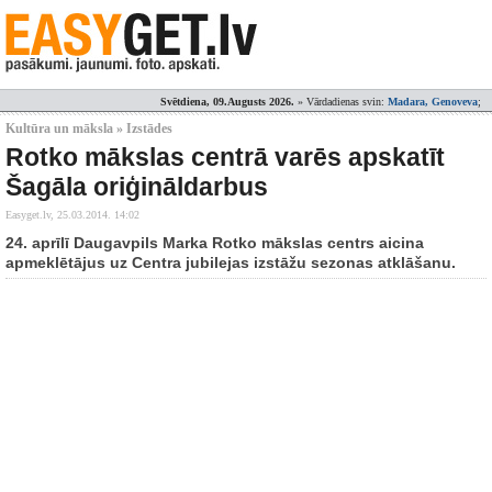
Svētdiena, 09.Augusts 2026.
» Vārdadienas svin:
Madara, Genoveva
;
Kultūra un māksla » Izstādes
Rotko mākslas centrā varēs apskatīt
Šagāla oriģināldarbus
Easyget.lv,
25.03.2014. 14:02
24. aprīlī Daugavpils Marka Rotko mākslas centrs aicina
apmeklētājus uz Centra jubilejas izstāžu sezonas atklāšanu.