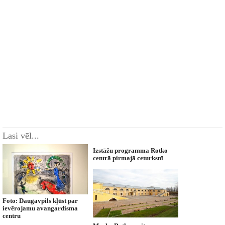
Lasi vēl...
Izstāžu programma Rotko
centrā pirmajā ceturksnī
Foto: Daugavpils kļūst par
ievērojamu avangardisma
centru