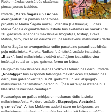
Rotko mākslas centrā būs skatāmas
piecas jaunas izstādes:
Izstāde
„Marks Šagāls un Eiropas
avangardisti”
ir pirmais sadarbības
projekts ar Marka Šagāla muzeju Vitebskā (Baltkrievija). Līdzās
Marka Šagāla oriģināldarbiem izstādē būs skatāmas arī vairāku citu
20. gadsimta leģendāru mākslinieku litogrāfijas, tostarp, Braka,
Matisa, Miro, Pikaso un daudzu citu pasaulslavenu mākslinieku darbi.
Marka Šagāla un avangardistu radīto pasakaino pasauli papildinās
poļu mākslinieka Mareka Radkes futūristiskā izstāde-instalācija
„Black”
, kurā mākslinieks piedāvā skatītājiem iesaistīties viņa
iesāktajā rotaļā ar telpu, gaismu, formu un krāsu.
Daugavpils mākslinieces Jeļenas Volkovas tēlniecības darbu izstādē
„Nostaļģija”
būs eksponēti talantīgās mākslinieces stājtēlniecības
darbi, kuri galvenokārt tapuši 20. gadsimtā un kuri atspoguļo
mākslinieces harismātisko personību. Īpaši aizraujoša izstāde būs
klasiskās tēlniecības cienītājiem.
Pavasarīgus un gaišus mirkļus un noskaņas rādīs latviešu
māksliniece Anita Meldere izstādē
„Ekspresijas. Abstraktā
glezniecība”
. Anitas Melderes audekli staro no iekšpuses, un
mākslinieces apbrīnojamā enerģija burtiski pulsē krāsu sarežģīto