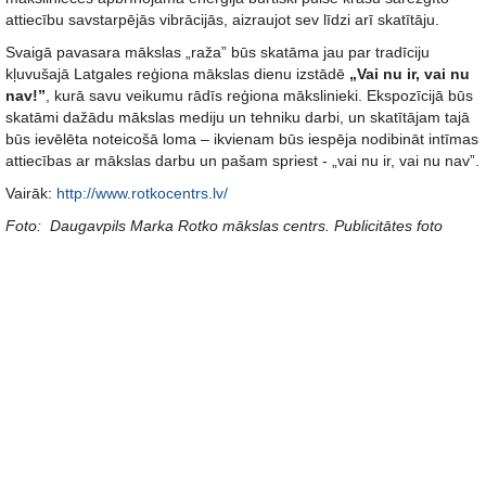
attiecību savstarpējās vibrācijās, aizraujot sev līdzi arī skatītāju.
Svaigā pavasara mākslas „raža” būs skatāma jau par tradīciju
kļuvušajā Latgales reģiona mākslas dienu izstādē
„Vai nu ir, vai nu
nav!”
, kurā savu veikumu rādīs reģiona mākslinieki. Ekspozīcijā būs
skatāmi dažādu mākslas mediju un tehniku darbi, un skatītājam tajā
būs ievēlēta noteicošā loma – ikvienam būs iespēja nodibināt intīmas
attiecības ar mākslas darbu un pašam spriest - „vai nu ir, vai nu nav”.
Vairāk:
http://www.rotkocentrs.lv/
Foto:
Daugavpils
Marka Rotko mākslas centrs. Publicitātes foto