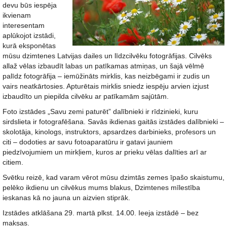
devu būs iespēja
ikvienam
interesentam
aplūkojot izstādi,
kurā eksponētas
mūsu dzimtenes Latvijas dailes un līdzcilvēku fotogrāfijas. Cilvēks
allaž vēlas izbaudīt labas un patīkamas atmiņas, un šajā vēlmē
palīdz fotogrāfija – iemūžināts mirklis, kas neizbēgami ir zudis un
vairs neatkārtosies. Apturētais mirklis sniedz iespēju arvien izjust
izbaudīto un piepilda cilvēku ar patīkamām sajūtām.
Foto izstādes „Savu zemi paturēt” dalībnieki ir rīdzinieki, kuru
sirdslieta ir fotografēšana. Savās ikdienas gaitās izstādes dalībnieki –
skolotāja, kinologs, instruktors, apsardzes darbinieks, profesors un
citi – dodoties ar savu fotoaparatūru ir gatavi jauniem
piedzīvojumiem un mirkļiem, kuros ar prieku vēlas dalīties arī ar
citiem.
Svētku reizē, kad varam vērot mūsu dzimtās zemes īpašo skaistumu,
pelēko ikdienu un cilvēkus mums blakus, Dzimtenes mīlestība
ieskanas kā no jauna un aizvien stiprāk.
Izstādes atklāšana 29. martā plkst. 14.00. Ieeja izstādē – bez
maksas.