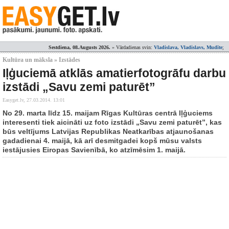
Sestdiena, 08.Augusts 2026.
» Vārdadienas svin:
Vladislava, Vladislavs, Mudīte
;
Kultūra un māksla » Izstādes
Iļģuciemā atklās amatierfotogrāfu darbu
izstādi „Savu zemi paturēt”
Easyget.lv,
27.03.2014. 13:01
No 29. marta līdz 15. maijam Rīgas Kultūras centrā Iļģuciems
interesenti tiek aicināti uz foto izstādi „Savu zemi paturēt”, kas
būs veltījums Latvijas Republikas Neatkarības atjaunošanas
gadadienai 4. maijā, kā arī desmitgadei kopš mūsu valsts
iestājusies Eiropas Savienībā, ko atzīmēsim 1. maijā.