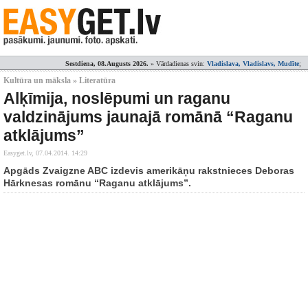
Sestdiena, 08.Augusts 2026.
» Vārdadienas svin:
Vladislava, Vladislavs, Mudīte
;
Kultūra un māksla » Literatūra
Alķīmija, noslēpumi un raganu
valdzinājums jaunajā romānā “Raganu
atklājums”
Easyget.lv,
07.04.2014. 14:29
Apgāds Zvaigzne ABC izdevis amerikāņu rakstnieces Deboras
Hārknesas romānu “Raganu atklājums”.