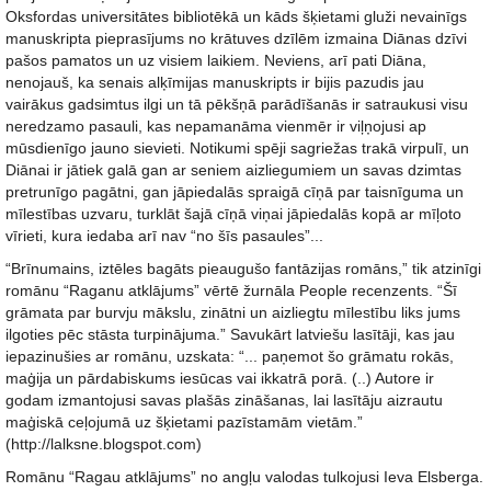
Oksfordas universitātes bibliotēkā un kāds šķietami gluži nevainīgs
manuskripta pieprasījums no krātuves dzīlēm izmaina Diānas dzīvi
pašos pamatos un uz visiem laikiem. Neviens, arī pati Diāna,
nenojauš, ka senais alķīmijas manuskripts ir bijis pazudis jau
vairākus gadsimtus ilgi un tā pēkšņā parādīšanās ir satraukusi visu
neredzamo pasauli, kas nepamanāma vienmēr ir viļņojusi ap
mūsdienīgo jauno sievieti. Notikumi spēji sagriežas trakā virpulī, un
Diānai ir jātiek galā gan ar seniem aizliegumiem un savas dzimtas
pretrunīgo pagātni, gan jāpiedalās spraigā cīņā par taisnīguma un
mīlestības uzvaru, turklāt šajā cīņā viņai jāpiedalās kopā ar mīļoto
vīrieti, kura iedaba arī nav “no šīs pasaules”...
“Brīnumains, iztēles bagāts pieaugušo fantāzijas romāns,” tik atzinīgi
romānu “Raganu atklājums” vērtē žurnāla People recenzents. “Šī
grāmata par burvju mākslu, zinātni un aizliegtu mīlestību liks jums
ilgoties pēc stāsta turpinājuma.” Savukārt latviešu lasītāji, kas jau
iepazinušies ar romānu, uzskata: “... paņemot šo grāmatu rokās,
maģija un pārdabiskums iesūcas vai ikkatrā porā. (..) Autore ir
godam izmantojusi savas plašās zināšanas, lai lasītāju aizrautu
maģiskā ceļojumā uz šķietami pazīstamām vietām.”
(http://lalksne.blogspot.com)
Romānu “Ragau atklājums” no angļu valodas tulkojusi Ieva Elsberga.