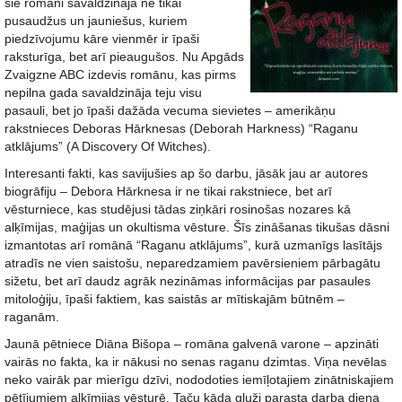
šie romāni savaldzināja ne tikai
pusaudžus un jauniešus, kuriem
piedzīvojumu kāre vienmēr ir īpaši
raksturīga, bet arī pieaugušos. Nu Apgāds
Zvaigzne ABC izdevis romānu, kas pirms
nepilna gada savaldzināja teju visu
pasauli, bet jo īpaši dažāda vecuma sievietes – amerikāņu
rakstnieces Deboras Hārknesas (Deborah Harkness) “Raganu
atklājums” (A Discovery Of Witches).
Interesanti fakti, kas savijušies ap šo darbu, jāsāk jau ar autores
biogrāfiju – Debora Hārknesa ir ne tikai rakstniece, bet arī
vēsturniece, kas studējusi tādas ziņkāri rosinošas nozares kā
alķīmijas, maģijas un okultisma vēsture. Šīs zināšanas tikušas dāsni
izmantotas arī romānā “Raganu atklājums”, kurā uzmanīgs lasītājs
atradīs ne vien saistošu, neparedzamiem pavērsieniem pārbagātu
sižetu, bet arī daudz agrāk nezināmas informācijas par pasaules
mitoloģiju, īpaši faktiem, kas saistās ar mītiskajām būtnēm –
raganām.
Jaunā pētniece Diāna Bišopa – romāna galvenā varone – apzināti
vairās no fakta, ka ir nākusi no senas raganu dzimtas. Viņa nevēlas
neko vairāk par mierīgu dzīvi, nododoties iemīļotajiem zinātniskajiem
pētījumiem alķīmijas vēsturē. Taču kāda gluži parasta darba diena