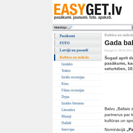
Meklētājs:
Kultūra un māksla
Pasākumi
Gada bal
FOTO
Latvijā un pasaulē
Easyget.lv,
08.04.2014.
Kultūra un māksla
Šogad aprit d
pasākums, kad
Izstādes
ceturtdien, 10
Teātris
Izrāžu recenzijas
Kino
Filmu recenzijas
Dejas
Izrādes bērniem
Balvu „Baltais 
Literatūra
partnerus par k
Muzeji
kultūras un spo
Dažādi
Nominācijā
„Pa
Intervijas