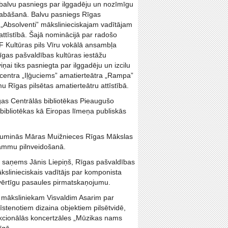
i balvu pasniegs par ilggadēju un nozīmīgu
glabāšanā. Balvu pasniegs Rīgas
 „Absolventi” mākslinieciskajam vadītājam
ttīstībā. Šajā nominācijā par radošo
F Kultūras pils Vīru vokālā ansambļa
gas pašvaldības kultūras iestāžu
ai tiks pasniegta par ilggadēju un izcilu
 centra „Iļģuciems” amatierteātra „Rampa”
 Rīgas pilsētas amatierteātru attīstībā.
s Centrālās bibliotēkas Pieaugušo
bibliotēkas kā Eiropas līmeņa publiskās
uminās Māras Muižnieces Rīgas Mākslas
grammu pilnveidošanā.
 saņems Jānis Liepiņš, Rīgas pašvaldības
slinieciskais vadītājs par komponista
vērtīgu pasaules pirmatskaņojumu.
a māksliniekam Visvaldim Asarim par
stenotiem dizaina objektiem pilsētvidē,
unkcionālās koncertzāles „Mūzikas nams