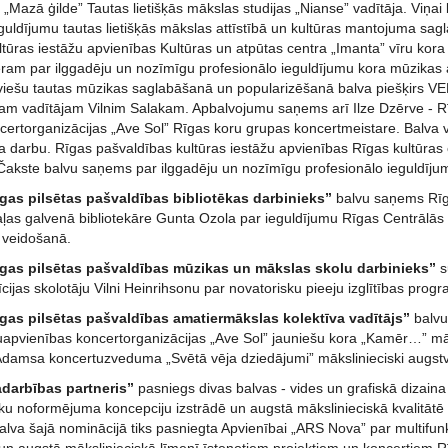
„Mazā ģilde” Tautas lietišķās mākslas studijas „Nianse” vadītāja. Viņa
eguldījumu tautas lietišķās mākslas attīstībā un kultūras mantojuma sa
tūras iestāžu apvienības Kultūras un atpūtas centra „Imanta” vīru kora
ram par ilggadēju un nozīmīgu profesionālo ieguldījumu kora mūzikas a
tviešu tautas mūzikas saglabāšanā un popularizēšanā balva piešķirs VE
jam vadītājam Vilnim Salakam. Apbalvojumu saņems arī Ilze Dzērve - Rī
ertorganizācijas „Ave Sol” Rīgas koru grupas koncertmeistare. Balva viņ
a darbu. Rīgas pašvaldības kultūras iestāžu apvienības Rīgas kultūras
Čakste balvu saņems par ilggadēju un nozīmīgu profesionālo ieguldījumu
gas pilsētas pašvaldības bibliotēkas darbinieks”
balvu saņems Rīga
aļas galvenā bibliotekāre Gunta Ozola par ieguldījumu Rīgas Centrālās 
a veidošanā.
gas pilsētas pašvaldības mūzikas un mākslas skolu darbinieks”
s
ijas skolotāju Vilni Heinrihsonu par novatorisku pieeju izglītības pro
gas pilsētas pašvaldības amatiermākslas kolektīva vadītājs”
balvu
žuapvienības koncertorganizācijas „Ave Sol” jauniešu kora „Kamēr…” māk
damsa koncertuzveduma „Svētā vēja dziedājumi” mākslinieciski augst
darbības partneris”
pasniegs divas balvas - vides un grafiskā dizain
u noformējuma koncepciju izstrādē un augstā mākslinieciskā kvalitātē ī
balva šajā nominācijā tiks pasniegta Apvienībai „ARS Nova” par multif