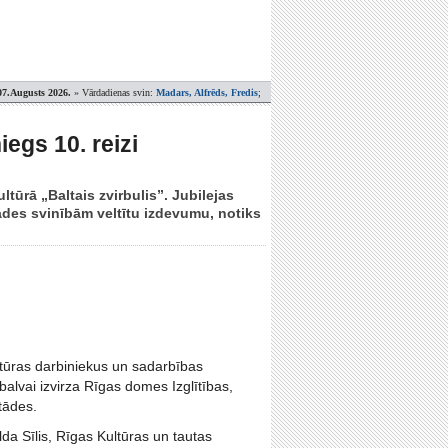
07.Augusts 2026.
» Vārdadienas svin:
Madars, Alfrēds, Fredis
;
egs 10. reizi
ūrā „Baltais zvirbulis”. Jubilejas
des svinībām veltītu izdevumu, notiks
kultūras darbiniekus un sadarbības
alvai izvirza Rīgas domes Izglītības,
tādes.
da Sīlis, Rīgas Kultūras un tautas