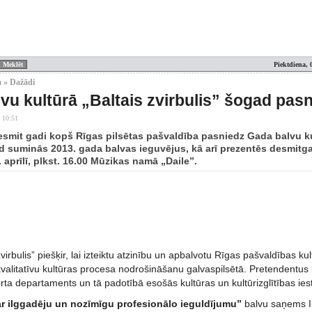
Piektdiena, 
 » Dažādi
vu kultūrā „Baltais zvirbulis” šogad pasni
 10:51
esmit gadi kopš Rīgas pilsētas pašvaldība pasniedz Gada balvu kult
 suminās 2013. gada balvas ieguvējus, kā arī prezentēs desmitga
. aprīlī, plkst. 16.00 Mūzikas namā „Daile”.
zvirbulis” piešķir, lai izteiktu atzinību un apbalvotu Rīgas pašvaldības 
valitatīvu kultūras procesa nodrošināšanu galvaspilsētā. Pretendentus b
rta departaments un tā padotībā esošās kultūras un kultūrizglītības ies
r ilggadēju un nozīmīgu profesionālo ieguldījumu”
balvu saņems Il