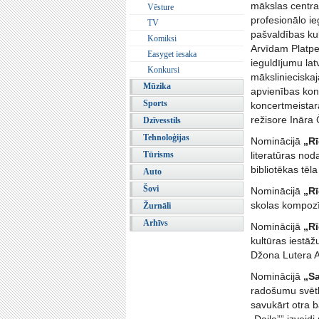
mākslas centra 
Vēsture
profesionālo i
TV
pašvaldības kul
Komiksi
Arvīdam Platpe
Easyget iesaka
ieguldījumu la
Konkursi
mākslinieciska
Mūzika
apvienības konc
Sports
koncertmeistar
režisore Ināra 
Dzīvesstils
Tehnoloģijas
Nominācijā
„Rī
Tūrisms
literatūras nod
bibliotēkas tēl
Auto
Šovi
Nominācijā
„Rī
skolas kompozīc
Žurnāli
Arhīvs
Nominācijā
„Rī
kultūras iestā
Džona Lutera A
Nominācijā
„Sa
radošumu svētk
savukārt otra 