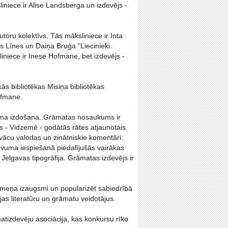
iniece ir Alise Landsberga un izdevējs -
toru kolektīvs. Tās māksliniece ir Inta
s Līnes un Daiņa Bruģa "Liecinieki.
iniece ir Inese Hofmane, bet izdevējs -
s bibliotēkas Misiņa bibliotēkas
Hofmane.
vuma izdošana. Grāmatas nosaukums ir
as - Vidzemē - godātās rātes atjaunotais
ācu valodas un zinātniskie komentāri.
devuma iespiešanā piedalījušās vairākas
 Jelgavas tipogrāfija. Grāmatas izdevējs ir
līmeņa izaugsmi un popularizēt sabiedrībā
jas literatūru un grāmatu veidotājus.
matizdevēju asociācija, kas konkursu rīko