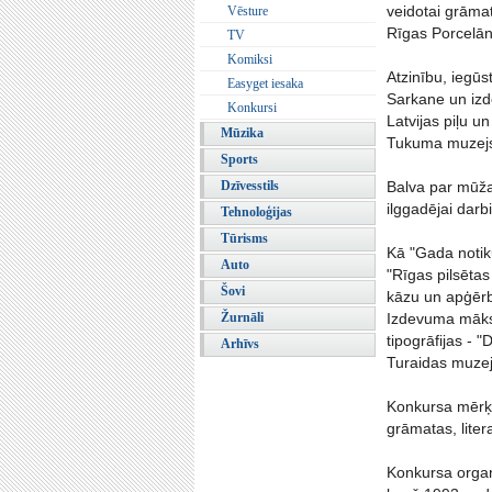
veidotai grāmat
Vēsture
Rīgas Porcelā
TV
Komiksi
Atzinību, iegūs
Easyget iesaka
Sarkane un izde
Konkursi
Latvijas piļu u
Mūzika
Tukuma muzej
Sports
Dzīvesstils
Balva par mūža
ilggadējai darb
Tehnoloģijas
Tūrisms
Kā "Gada notik
Auto
"Rīgas pilsētas
Šovi
kāzu un apģērb
Žurnāli
Izdevuma māksl
tipogrāfijas - 
Arhīvs
Turaidas muzej
Konkursa mērķi
grāmatas, liter
Konkursa organi