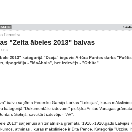
Svētdi
 » Literatūra
as "Zelta ābeles 2013" balvas
 14:53
bele 2013" kategorijā "Dzeja" ieguvis Artūra Puntes darbs "Poētisk
s, tipogrāfija - "McĀbols", bet izdevējs - "Orbīta".
za" balvu saņēma Federiko Garsija Lorkas "Lekcijas", kuras māksliniece
vu kategorijā "Dokumentālie izdevumi" piešķīra Anitas Vanagas grāmata
Guntars Sietiņš, savukārt izdevējs - "AV".
bele 2013" saņēmusi arī zinātniskā grāmata "1918.-1920.gads Latvijas
ikumos, atmiņās", kuras māksliniece ir Dita Pence. Kategorijā "Uzziņu lit