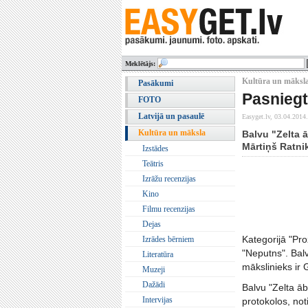
Meklētājs:
Kultūra un māksla
Pasākumi
Pasniegt
FOTO
Latvijā un pasaulē
Easyget.lv,
03.04.2014.
Kultūra un māksla
Balvu "Zelta ā
Mārtiņš Ratnik
Izstādes
Teātris
Izrāžu recenzijas
Kino
Filmu recenzijas
Dejas
Kategorijā "Pro
Izrādes bērniem
"Neputns". Bal
Literatūra
mākslinieks ir 
Muzeji
Dažādi
Balvu "Zelta ā
Intervijas
protokolos, not