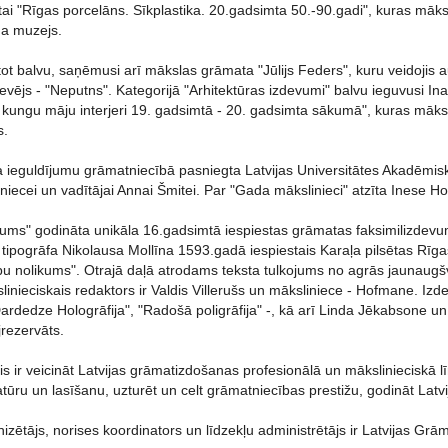
ai "Rīgas porcelāns. Sīkplastika. 20.gadsimta 50.-90.gadi", kuras māksl
na muzejs.
tot balvu, saņēmusi arī mākslas grāmata "Jūlijs Feders", kuru veidojis au
vējs - "Neputns". Kategorijā "Arhitektūras izdevumi" balvu ieguvusi Ina
n kungu māju interjeri 19. gadsimtā - 20. gadsimta sākumā", kuras māksl
s.
 ieguldījumu grāmatniecībā pasniegta Latvijas Universitātes Akadēmiskā
iniecei un vadītājai Annai Šmitei. Par "Gada mākslinieci" atzīta Inese 
ums" godināta unikāla 16.gadsimtā iespiestas grāmatas faksimilizde
 tipogrāfa Nikolausa Mollīna 1593.gadā iespiestais Karaļa pilsētas Rīg
u nolikums". Otrajā daļā atrodams teksta tulkojums no agrās jaunaugšv
inieciskais redaktors ir Valdis Villerušs un māksliniece - Hofmane. Iz
"Dardedze Hologrāfija", "Radošā poligrāfija" -, kā arī Linda Jēkabsone un
rezervāts.
s ir veicināt Latvijas grāmatizdošanas profesionālā un mākslinieciskā 
atūru un lasīšanu, uzturēt un celt grāmatniecības prestižu, godināt Latvi
zētājs, norises koordinators un līdzekļu administrētājs ir Latvijas Grā