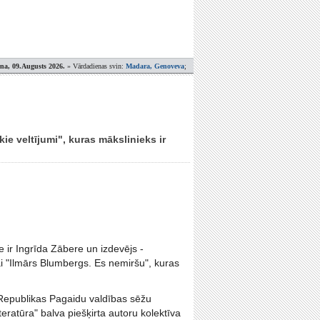
ena, 09.Augusts 2026.
» Vārdadienas svin:
Madara, Genoveva
;
ie veltījumi", kuras mākslinieks ir
 ir Ingrīda Zābere un izdevējs -
i "Ilmārs Blumbergs. Es nemiršu", kuras
 Republikas Pagaidu valdības sēžu
eratūra" balva piešķirta autoru kolektīva