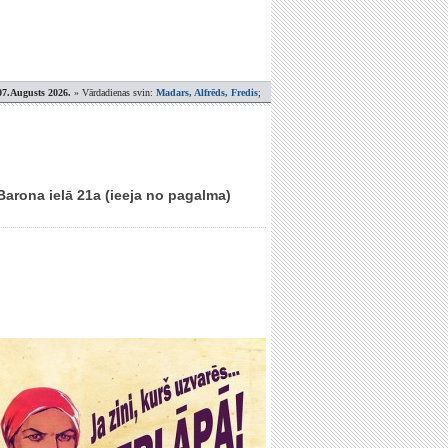
07.Augusts 2026.
» Vārdadienas svin:
Madars, Alfrēds, Fredis
;
Barona ielā 21a (ieeja no pagalma)