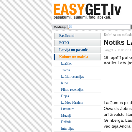
Meklētājs:
Kultūra un māksla
Pasākumi
Notiks L
FOTO
Latvijā un pasaulē
Easyget.lv,
14.04.2014.
Kultūra un māksla
16. aprīlī pu
notiks Latvij
Izstādes
Teātris
Izrāžu recenzijas
Kino
Filmu recenzijas
Dejas
Lasījumos pieda
Izrādes bērniem
Osvalds Zebris
Literatūra
arī ārvalstu li
Muzeji
Grīnberga. Las
Dažādi
vadītāja Andra
Intervijas