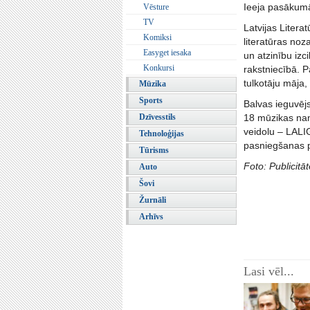
Ieeja pasākum
Vēsture
TV
Latvijas Liter
Komiksi
literatūras noz
Easyget iesaka
un atzinību izc
Konkursi
rakstniecībā. P
tulkotāju māja,
Mūzika
Sports
Balvas ieguvēj
Dzīvesstils
18 mūzikas nam
veidolu – LALI
Tehnoloģijas
pasniegšanas p
Tūrisms
Foto: Publicitā
Auto
Šovi
Žurnāli
Arhīvs
Lasi vēl...