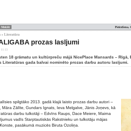
Piektdiena, 
 » Literatūra
ALIGABA prozas lasījumi
 11:13
lksten 18 grāmatu un kultūrpreču mājā NicePlace Mansards – Rīgā, 
as Literatūras gada balvai nominēto prozas darbu autoru lasījumi.
līsies spilgtāko 2013. gadā klajā laisto prozas darbu autori –
, Māra Zālīte, Gundars Ignats, Ieva Melgalve, Jānis Joņevs, kā
teratūras darbu tulkotāji – Edvīns Raups, Dace Meiere, Maima
ījumus vadīs Starptautiskās Rakstnieku un tulkotāju mājas
 Konste, pasākumā muzicēs Biruta Ozoliņa.