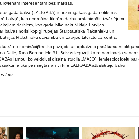
ā ikvienam interesentam bez maksas.
atūras gada balva (LALIGABA) ir nozīmīgākais gada notikums
arē Latvijā, kas nodrošina literāro darbu profesionālu izvērtējumu
ilākajiem darbiem, kas gada laikā nākuši klajā Latvijas
ar balvas norisi kopīgi rūpējas Starptautiskā Rakstnieku un
 Latvijas Rakstnieku savienība un Latvijas Literatūras centrs.
s katrā no nominācijām tiks paziņots un apbalvots pasākuma noslēguma 
ā Daile, Rīgā Barona ielā 31. Balvas ieguvēji katrā nominācijā saņem
GABAs lampu, ko veidojusi dizaina studija „MĀJO”, iemiesojot ideju pa
asākumā tiks pasniegtas arī virkne LALIGABA atbalstītāju balvu.
tes foto