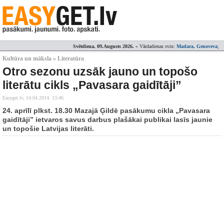
Svētdiena, 09.Augusts 2026.
» Vārdadienas svin:
Madara, Genoveva
;
Kultūra un māksla » Literatūra
Otro sezonu uzsāk jauno un topošo
literātu cikls „Pavasara gaidītāji”
Easyget.lv,
14.04.2014. 13:46
24. aprīlī plkst. 18.30 Mazajā Ģildē pasākumu cikla „Pavasara
gaidītāji” ietvaros savus darbus plašākai publikai lasīs jaunie
un topošie Latvijas literāti.