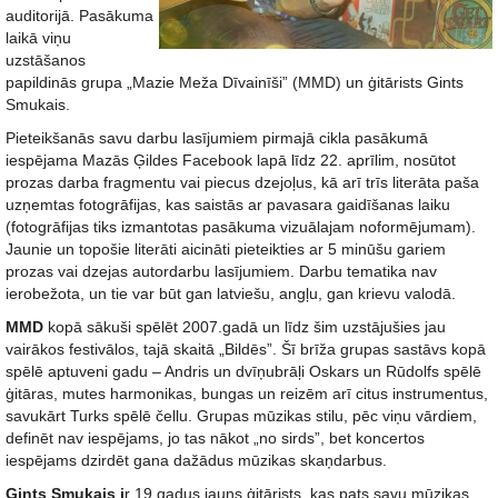
auditorijā. Pasākuma
laikā viņu
uzstāšanos
papildinās grupa „Mazie Meža Dīvainīši” (MMD) un ģitārists Gints
Smukais.
Pieteikšanās savu darbu lasījumiem pirmajā cikla pasākumā
iespējama Mazās Ģildes Facebook lapā līdz 22. aprīlim, nosūtot
prozas darba fragmentu vai piecus dzejoļus, kā arī trīs literāta paša
uzņemtas fotogrāfijas, kas saistās ar pavasara gaidīšanas laiku
(fotogrāfijas tiks izmantotas pasākuma vizuālajam noformējumam).
Jaunie un topošie literāti aicināti pieteikties ar 5 minūšu gariem
prozas vai dzejas autordarbu lasījumiem. Darbu tematika nav
ierobežota, un tie var būt gan latviešu, angļu, gan krievu valodā.
MMD
kopā sākuši spēlēt 2007.gadā un līdz šim uzstājušies jau
vairākos festivālos, tajā skaitā „Bildēs”. Šī brīža grupas sastāvs kopā
spēlē aptuveni gadu – Andris un dvīņubrāļi Oskars un Rūdolfs spēlē
ģitāras, mutes harmonikas, bungas un reizēm arī citus instrumentus,
savukārt Turks spēlē čellu. Grupas mūzikas stilu, pēc viņu vārdiem,
definēt nav iespējams, jo tas nākot „no sirds”, bet koncertos
iespējams dzirdēt gana dažādus mūzikas skaņdarbus.
Gints Smukais i
r 19 gadus jauns ģitārists, kas pats savu mūzikas