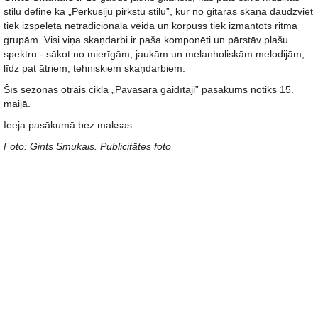
stilu definē kā „Perkusiju pirkstu stilu”, kur no ģitāras skaņa daudzviet
tiek izspēlēta netradicionālā veidā un korpuss tiek izmantots ritma
grupām. Visi viņa skaņdarbi ir paša komponēti un pārstāv plašu
spektru - sākot no mierīgām, jaukām un melanholiskām melodijām,
līdz pat ātriem, tehniskiem skaņdarbiem.
Šīs sezonas otrais cikla „Pavasara gaidītāji” pasākums notiks 15.
maijā.
Ieeja pasākumā bez maksas.
Foto: Gints Smukais. Publicitātes foto