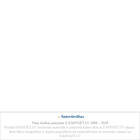
»
Autortiesības
Visas tiesības paturētas © EASYGET.LV 2006 - 2026
Portālā EASYGET.LV izvietotais materiāls ir pārpublicējams tikai ar EASYGET.LV atļauju.
Atsevišķas fotogrāfijas ir atļauts pārpublicēt tās nemodificējot un ievieotjot atsauci uz
EASYGET.LV