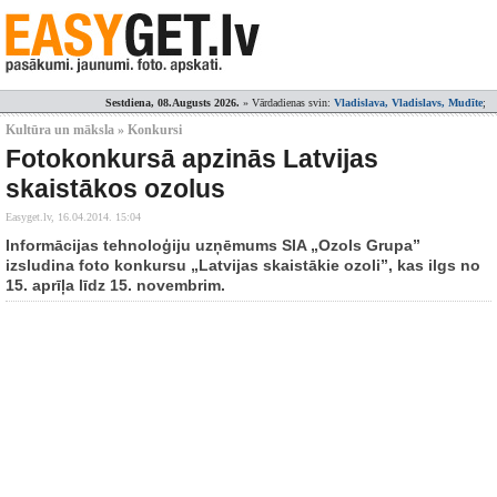
Sestdiena, 08.Augusts 2026.
» Vārdadienas svin:
Vladislava, Vladislavs, Mudīte
;
Kultūra un māksla » Konkursi
Fotokonkursā apzinās Latvijas
skaistākos ozolus
Easyget.lv,
16.04.2014. 15:04
Informācijas tehnoloģiju uzņēmums SIA „Ozols Grupa”
izsludina foto konkursu „Latvijas skaistākie ozoli”, kas ilgs no
15. aprīļa līdz 15. novembrim.