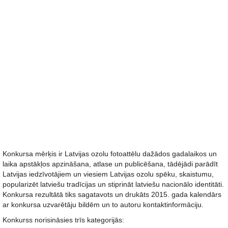
Konkursa mērķis ir Latvijas ozolu fotoattēlu dažādos gadalaikos un
laika apstākļos apzināšana, atlase un publicēšana, tādējādi parādīt
Latvijas iedzīvotājiem un viesiem Latvijas ozolu spēku, skaistumu,
popularizēt latviešu tradīcijas un stiprināt latviešu nacionālo identitāti.
Konkursa rezultātā tiks sagatavots un drukāts 2015. gada kalendārs
ar konkursa uzvarētāju bildēm un to autoru kontaktinformāciju.
Konkurss norisināsies trīs kategorijās: