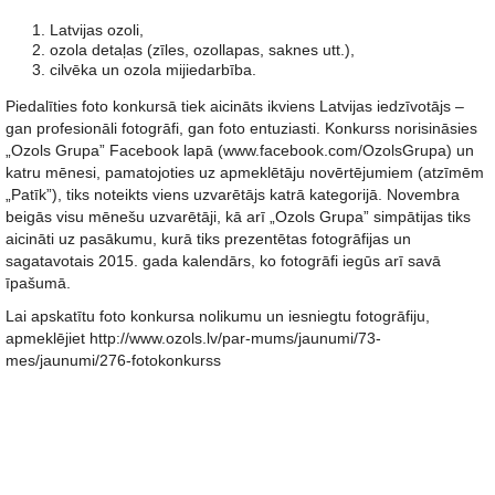
Latvijas ozoli,
ozola detaļas (zīles, ozollapas, saknes utt.),
cilvēka un ozola mijiedarbība.
Piedalīties foto konkursā tiek aicināts ikviens Latvijas iedzīvotājs –
gan profesionāli fotogrāfi, gan foto entuziasti. Konkurss norisināsies
„Ozols Grupa” Facebook lapā (www.facebook.com/OzolsGrupa) un
katru mēnesi, pamatojoties uz apmeklētāju novērtējumiem (atzīmēm
„Patīk”), tiks noteikts viens uzvarētājs katrā kategorijā. Novembra
beigās visu mēnešu uzvarētāji, kā arī „Ozols Grupa” simpātijas tiks
aicināti uz pasākumu, kurā tiks prezentētas fotogrāfijas un
sagatavotais 2015. gada kalendārs, ko fotogrāfi iegūs arī savā
īpašumā.
Lai apskatītu foto konkursa nolikumu un iesniegtu fotogrāfiju,
apmeklējiet http://www.ozols.lv/par-mums/jaunumi/73-
mes/jaunumi/276-fotokonkurss