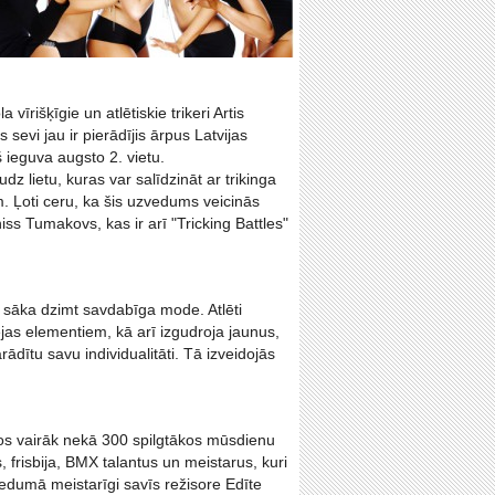
īrišķīgie un atlētiskie trikeri Artis
evi jau ir pierādījis ārpus Latvijas
 ieguva augsto 2. vietu.
 lietu, kuras var salīdzināt ar trikinga
em. Ļoti ceru, ka šis uzvedums veicinās
niss Tumakovs, kas ir arī "Tricking Battles"
 sāka dzimt savdabīga mode. Atlēti
jas elementiem, kā arī izgudroja jaunus,
ādītu savu individualitāti. Tā izveidojās
os vairāk nekā 300 spilgtākos mūsdienu
s, frisbija, BMX talantus un meistarus, kuri
edumā meistarīgi savīs režisore Edīte