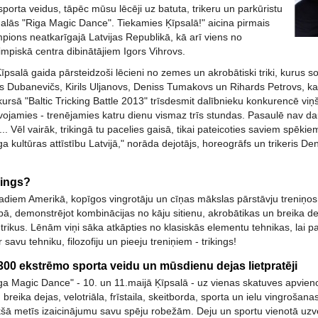
orta veidus, tāpēc mūsu lēcēji uz batuta, trikeru un parkūristu
lās "Riga Magic Dance". Tiekamies Ķīpsalā!" aicina pirmais
pions neatkarīgajā Latvijas Republikā, kā arī viens no
mpiskā centra dibinātājiem Igors Vihrovs.
salā gaida pārsteidzoši lēcieni no zemes un akrobātiski triki, kurus sola v
s Dubanevičs, Kirils Uljanovs, Deniss Tumakovs un Rihards Petrovs, kas s
rsā "Baltic Tricking Battle 2013" trīsdesmit dalībnieku konkurencē viņš
ojamies - trenējamies katru dienu vismaz trīs stundas. Pasaulē nav daudz
... Vēl vairāk, trikingā tu pacelies gaisā, tikai pateicoties saviem spēki
nga kultūras attīstību Latvijā," norāda dejotājs, horeogrāfs un trikeris De
kings?
adiem Amerikā, kopīgos vingrotāju un cīņas mākslas pārstāvju treniņos
bā, demonstrējot kombinācijas no kāju sitienu, akrobātikas un breika de
trikus. Lēnām viņi sāka atkāpties no klasiskās elementu tehnikas, lai par
 savu tehniku, filozofiju un pieeju treniņiem - trikings!
300 ekstrēmo sporta veidu un mūsdienu dejas lietpratēji
ga Magic Dance" - 10. un 11.maijā Ķīpsalā - uz vienas skatuves apvien
breika dejas, velotriāla, frīstaila, skeitborda, sporta un ielu vingrošana
šā metīs izaicinājumu savu spēju robežām. Deju un sportu vienotā uzv