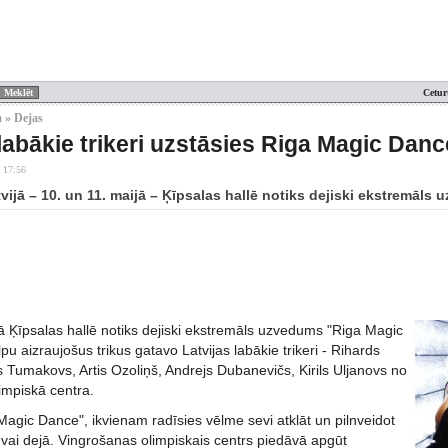
Cetur
 » Dejas
 labākie trikeri uzstāsies Riga Magic Danc
 17:56
tvijā – 10. un 11. maijā – Ķīpsalas hallē notiks dejiski ekstremāl
ā Ķīpsalas hallē notiks dejiski ekstremāls uzvedums "Riga Magic
pu aizraujošus trikus gatavo Latvijas labākie trikeri - Rihards
 Tumakovs, Artis Ozoliņš, Andrejs Dubanevičs, Kirils Uljanovs no
impiskā centra.
Magic Dance", ikvienam radīsies vēlme sevi atklāt un pilnveidot
 vai dejā. Vingrošanas olimpiskais centrs piedāvā apgūt