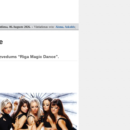
tdiena, 06.Augusts 2026.
» Vārdadienas svin:
Aisma, Askolds
;
e
s uzvedums “Riga Magic Dance”.