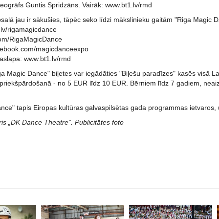
reogrāfs Guntis Spridzāns. Vairāk: www.bt1.lv/rmd
alā jau ir sākušies, tāpēc seko līdzi mākslinieku gaitām "Riga Magic Da
lv/rigamagicdance
r.com/RigaMagicDance
acebook.com/magicdanceexpo
slapa: www.bt1.lv/rmd
 Magic Dance" biļetes var iegādāties "Biļešu paradīzes" kasēs visā Lat
epriekšpārdošanā - no 5 EUR līdz 10 EUR. Bērniem līdz 7 gadiem, neaiz
nce" tapis Eiropas kultūras galvaspilsētas gada programmas ietvaros,
ris „DK Dance Theatre”. Publicitātes foto