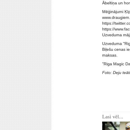
Ābeltiņa un ho
Mēģinājumi Ķīps
www.draugiem.
https://twitte
https://www.f
Uzveduma māja
Uzveduma "Riga
Biļešu cenas i
maksas.
"Riga Magic Da
Foto: Deju teāt
Lasi vēl...