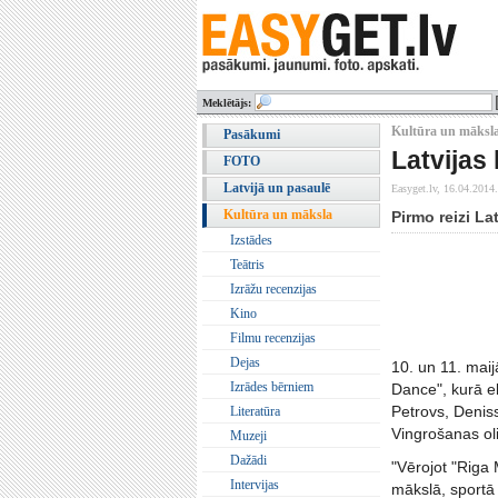
Meklētājs:
Kultūra un māksla
Pasākumi
Latvijas
FOTO
Latvijā un pasaulē
Easyget.lv,
16.04.2014.
Kultūra un māksla
Pirmo reizi La
Izstādes
Teātris
Izrāžu recenzijas
Kino
Filmu recenzijas
Dejas
10. un 11. maij
Izrādes bērniem
Dance", kurā el
Petrovs, Deniss
Literatūra
Vingrošanas ol
Muzeji
Dažādi
"Vērojot "Riga 
Intervijas
mākslā, sportā