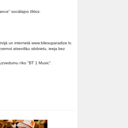
nce" sociālajos tīklos:
vijā un internetā www.bilesuparadize.lv.
ņemot atsevišķu sēdvietu, ieeja bez
 uzvedumu rīko "BT 1 Music".