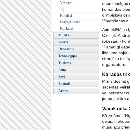
Vēsture
daudzpusīgus sp
komandas pieda
TV
olimpiskais čem
Komiksi
Vingrošanas oli
Easyget iesaka
Konkursi
Apmeklētājus Ķīp
Mūzika
Ozoliņš, Andrej
robežām - konku
Sports
"Pamatīgi gatav
Dzīvesstils
lidojuma sajūtu
Tehnoloģijas
straujāku triki
Tūrisms
organizators.
Auto
Kā radās tri
Šovi
Pirms desmit g
Žurnāli
sacentās veiklī
Arhīvs
vēl neredzētus 
jauna kultūra ar
Vairāk nekā 
Kā zināms, "Ri
dejas, hiphopa, 
mūsu acu priek