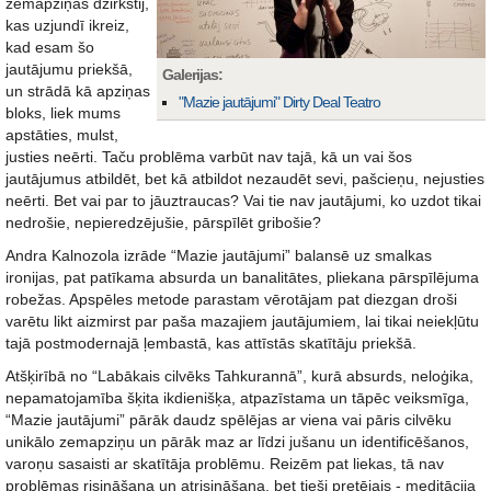
zemapziņas dzirkstij,
kas uzjundī ikreiz,
kad esam šo
jautājumu priekšā,
Galerijas:
un strādā kā apziņas
"Mazie jautājumi" Dirty Deal Teatro
bloks, liek mums
apstāties, mulst,
justies neērti. Taču problēma varbūt nav tajā, kā un vai šos
jautājumus atbildēt, bet kā atbildot nezaudēt sevi, pašcieņu, nejusties
neērti. Bet vai par to jāuztraucas? Vai tie nav jautājumi, ko uzdot tikai
nedrošie, nepieredzējušie, pārspīlēt gribošie?
Andra Kalnozola izrāde “Mazie jautājumi” balansē uz smalkas
ironijas, pat patīkama absurda un banalitātes, pliekana pārspīlējuma
robežas. Apspēles metode parastam vērotājam pat diezgan droši
varētu likt aizmirst par paša mazajiem jautājumiem, lai tikai neiekļūtu
tajā postmodernajā ļembastā, kas attīstās skatītāju priekšā.
Atšķirībā no “Labākais cilvēks Tahkurannā”, kurā absurds, neloģika,
nepamatojamība šķita ikdienišķa, atpazīstama un tāpēc veiksmīga,
“Mazie jautājumi” pārāk daudz spēlējas ar viena vai pāris cilvēku
unikālo zemapziņu un pārāk maz ar līdzi jušanu un identificēšanos,
varoņu sasaisti ar skatītāja problēmu. Reizēm pat liekas, tā nav
problēmas risināšana un atrisināšana, bet tieši pretējais - meditācija