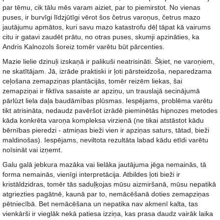
par tēmu, cik tālu mēs varam aiziet, par to piemirstot. No vienas
puses, ir burvīgi līdzjūtīgi vērot šos četrus varoņus, četrus mazo
jautājumu apmātos, kuri savu mazo katastrofu dēļ tāpat kā vairums
citu ir gatavi zaudēt prātu, no otras puses, skumji apzināties, ka
Andris Kalnozols šoreiz tomēr varētu būt pārcenties.
Mazie lielie dzinuļi izskaņā ir palikuši neatrisināti. Šķiet, ne varoņiem,
ne skatītājam. Jā, izrāde praktiski ir ļoti pārsteidzoša, neparedzama
ceļošana zemapziņas plantācijās, tomēr reizēm liekas, šai
zemapziņai ir fiktīva sasaiste ar apziņu, un trauslajā secinājumā
pārlūzt liela daļa baudāmības plūsmas. Iespējams, problēma varētu
tikt atrisināta, nedaudz pavēršot izrādē pieminētās hipnozes metodes
kāda konkrēta varoņa kompleksa virzienā (ne tikai atstāstot kādu
bērnības pieredzi - atmiņas bieži vien ir apziņas saturs, tātad, bieži
maldinošas). Iespējams, neviltota rezultāta labad kādu etīdi varētu
noīsināt vai izņemt.
Galu galā jebkura mazāka vai lielāka jautājuma jēga nemainās, tā
forma nemainās, vienīgi interpretācija. Atbildes ļoti bieži ir
kristāldzidras, tomēr tās saduļķojas mūsu aizmiršanā, mūsu nepatikā
atgriezties pagātnē, kaunā par to, nemācēšanā doties zemapziņas
pētniecībā. Bet nemācēšana un nepatika nav akmenī kalta, tas
vienkārši ir vieglāk nekā patiesa izziņa, kas prasa daudz vairāk laika