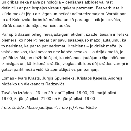
un gribas nekā naivā psiholoģija – cenšanās atbildēt vai rast
definīciju ar pēc iespējas virspusīgākām pazīmēm. Bet varbūt tā ir
kļūda meklēt jēgu aiz jēgas un neticēt acīmredzamajam. Varbūt par
to arī Kalnozola darbs kā mācība un kā paraugs – cik ļoti cilvēks,
pārāk daudz domājot, var ieiet auzās.
Par spīti dažām pilnīgi nevajadzīgām etīdēm, izrāde, tiešām ir lielisks
piemērs, ko noteikti nedarīt ar savu sasāpējušo mazo jautājumu, kā
to nerisināt, kā par to pat nedomāt. Ir teiciens – jo dziļāk mežā, jo
vairāk malkas, tikai neviens nez kāpēc nesaka – jo dziļāk mežā, jo
grūtāk iznākt, un dažbrīd šķiet, ka ciršanas, jautājumu šķetināšanas,
izmisīgas un, kā ikdienā izrādās, vieglas atbildes dēļ izrādes varoņi ir
gatavi palikt meža vidū kā apmaldījušies jampampiņi.
Lomās - Ivars Krasts, Jurģis Spulenieks, Kristaps Ķeselis, Andrejs
Možeiko un Aleksandrs Radzevičs.
Tuvākās izrādes - 26. un 29. aprīlī plkst. 19:00, 23. maijā plkst.
19:00, 5. jūnijā plkst. 21:00 un 6. jūnijā plkst. 19:00.
Foto: Izrāde „Mazie jautājumi”. Foto (c) Anna Vilnīte