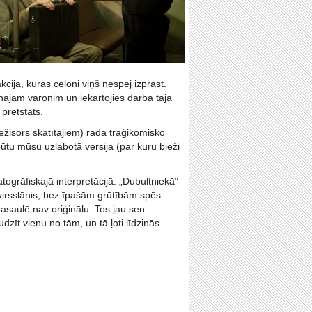
ija, kuras cēloni viņš nespēj izprast.
enajam varonim un iekārtojies darbā tajā
pretstats.
ežisors skatītājiem) rāda traģikomisko
ūtu mūsu uzlabotā versija (par kuru bieži
togrāfiskajā interpretācijā. „Dubultniekā”
 virsslānis, bez īpašām grūtībām spēs
pasaulē nav oriģinālu. Tos jau sen
dzīt vienu no tām, un tā ļoti līdzinās