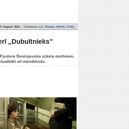
07.Augusts 2026.
» Vārdadienas svin:
Madars, Alfrēds, Fredis
;
erī „Dubultnieks”
c Fjodora Dostojevska stāsta motīviem.
tualitāti arī mūsdienās.