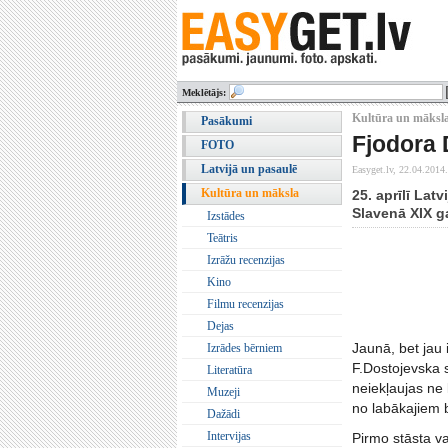
Meklētājs:
Kultūra un māksla
Pasākumi
Fjodora 
FOTO
Latvijā un pasaulē
Easyget.lv,
22.04.2014.
Kultūra un māksla
25. aprīlī Lat
Slavenā XIX ga
Izstādes
Teātris
Izrāžu recenzijas
Kino
Filmu recenzijas
Dejas
Jaunā, bet jau 
Izrādes bērniem
F.Dostojevska 
Literatūra
neiekļaujas ne 
Muzeji
no labākajiem 
Dažādi
Intervijas
Pirmo stāsta va