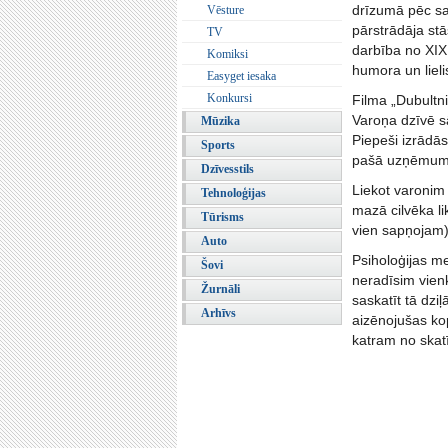
drīzumā pēc sa
Vēsture
pārstrādāja stā
TV
darbība no XIX 
Komiksi
humora un lieli
Easyget iesaka
Konkursi
Filma „Dubultni
Varoņa dzīvē sā
Mūzika
Piepeši izrādās
Sports
pašā uzņēmumā. 
Dzīvesstils
Liekot varonim 
Tehnoloģijas
mazā cilvēka l
Tūrisms
vien sapņojam)
Auto
Psiholoģijas me
Šovi
neradīsim vien
Žurnāli
saskatīt tā dzi
Arhīvs
aizēnojušas kop
katram no skatī