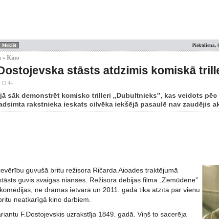
Piektdiena, 
 » Kino
Dostojevska stāsts atdzimis komiskā trill
 12:44
vijā sāk demonstrēt komisko trilleri „Dubultnieks”, kas veidots pē
dsimta rakstnieka ieskats cilvēka iekšējā pasaulē nav zaudējis ak
ievērību guvušā britu režisora Ričarda Aioades traktējumā
stāsts guvis svaigas nianses. Režisora debijas filma „Zemūdene”
komēdijas, ne drāmas ietvarā un 2011. gadā tika atzīta par vienu
britu neatkarīgā kino darbiem.
riantu F.Dostojevskis uzrakstīja 1849. gadā. Viņš to sacerēja