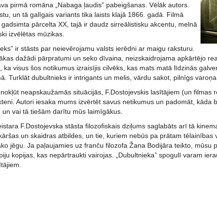
va pirmā romāna „Nabaga ļaudis” pabeigšanas. Vēlāk autors
stu, un tā galīgais variants tika laists klajā 1866. gadā. Filmā
gadsimta pārcelta XX, tajā ir daudz sirreālistisku akcentu, melnā
ski izvēlētas mūzikas.
eks” ir stāsts par neievērojamu valsts ierēdni ar maigu raksturu.
kas dažādi pārpratumi un seko dīvaina, neizskaidrojama apkārtējo reakc
, ka visus šos notikumus izraisījis cilvēks, kas mats matā līdzinās galv
Turklāt dubultnieks ir intrigants un melis, vārdu sakot, pilnīgs varoņa 
nokļūt neapskaužamās situācijās, F.Dostojevskis lasītājiem (un filmas r
ikteni. Autori iesaka mums izvērtēt savus netikumus un padomāt, kāda b
 un vai tā tiešām darītu mūs laimīgākus.
istara F.Dostojevska stāsta filozofiskais dziļums saglabāts arī tā kinema
kāršas un skaidras atbildes, un tie, kuriem nebūs pa prātam tēlainības
ļāko jēgu. Ja paļaujamies uz franču filozofa Žana Bodijāra teikto, mūsu 
iju kopijas, kas nepārtraukti vairojas. „Dubultnieka” spogulī varam ierau
tājiem.