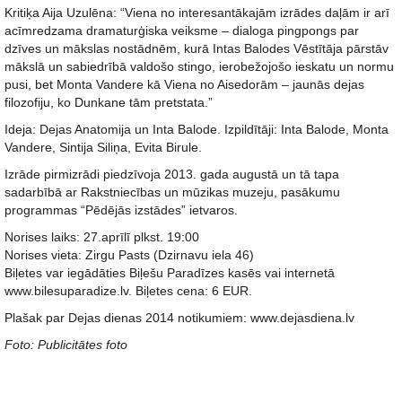
Kritiķa Aija Uzulēna: “Viena no interesantākajām izrādes daļām ir arī
acīmredzama dramaturģiska veiksme – dialoga pingpongs par
dzīves un mākslas nostādnēm, kurā Intas Balodes Vēstītāja pārstāv
mākslā un sabiedrībā valdošo stingo, ierobežojošo ieskatu un normu
pusi, bet Monta Vandere kā Viena no Aisedorām – jaunās dejas
filozofiju, ko Dunkane tām pretstata.”
Ideja: Dejas Anatomija un Inta Balode. Izpildītāji: Inta Balode, Monta
Vandere, Sintija Siliņa, Evita Birule.
Izrāde pirmizrādi piedzīvoja 2013. gada augustā un tā tapa
sadarbībā ar Rakstniecības un mūzikas muzeju, pasākumu
programmas “Pēdējās izstādes” ietvaros.
Norises laiks: 27.aprīlī plkst. 19:00
Norises vieta: Zirgu Pasts (Dzirnavu iela 46)
Biļetes var iegādāties Biļešu Paradīzes kasēs vai internetā
www.bilesuparadize.lv. Biļetes cena: 6 EUR.
Plašak par Dejas dienas 2014 notikumiem: www.dejasdiena.lv
Foto: Publicitātes foto