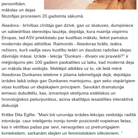
personībām,
mākslas un dejas
filozofijas procesiem 20.gadsimta sākumā.
Aisedora - brīvības cīnītāja gan dzīvē, gan uz skatuves, dumpiniece
un sabiedrības stereotipu lauzēja, dejotāja, kura mainīja vispirms
Eiropas, tad ASV priekšstatu par kustības mākslu, liekot pamatus
modernās dejas attīstībai. Raimonds - Aisedoras brālis, teātra
režisors, kurš vadīja savu kustību teātri un daudzas radošas idejas
dāvinājis māsai. Izrāde - lekcija “Dunkani - dīvaiņi vai pravieši?” ir
mēģinājums pēc 100 gadiem paskatīties uz laiku, kad modernā deja
un māksla tikai veidojās. Meklējot atbildes uz to, cik lielā mērā
Aisedoras Dunkanes ietekme ir jūtama laikmetīgajā dejā, dejotājas
izrādes laikā izdejo gan Dunkanes mantojumu, gan seko vispārīgiem
viņas kustības un idejiskajiem principiem. Savukārt dramaturģe
iemieso dubulttēlu, kas, izmantojot vēstījuma estētiskos un
hronoloģiskos pieturpunktus, aicina skatītājus iesaistīties interaktīvā
diskusijā.
Kritiķe Dita Eglīte: “Mani ļoti uzrunāja izrādes-lekcijas veidotāju radītā
intonācija: caur inteliģentu ironiju tomēr pozicionēt nopietnas lietas,
kas ir vērtības pašas par sevi, neraugoties uz pretrunīgajiem
kontekstiem, sarkanām idejām un feministiskiem izlēcieniem..”