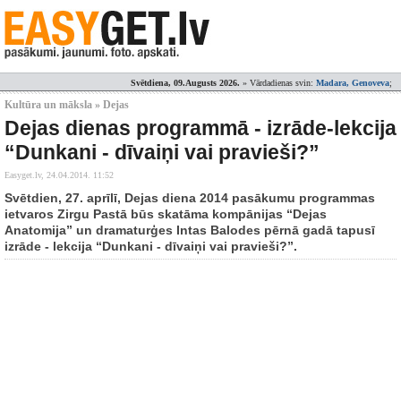
Svētdiena, 09.Augusts 2026.
» Vārdadienas svin:
Madara, Genoveva
;
Kultūra un māksla » Dejas
Dejas dienas programmā - izrāde-lekcija
“Dunkani - dīvaiņi vai pravieši?”
Easyget.lv,
24.04.2014. 11:52
Svētdien, 27. aprīlī, Dejas diena 2014 pasākumu programmas
ietvaros Zirgu Pastā būs skatāma kompānijas “Dejas
Anatomija” un dramaturģes Intas Balodes pērnā gadā tapusī
izrāde - lekcija “Dunkani - dīvaiņi vai pravieši?”.