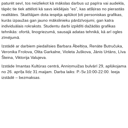
paturēt sevī, tos neizliekot kā mākslas darbus uz papīra vai audekla,
tāpēc tie tiek attēloti kā savs iekšējais “es”, kas atšķiras no pierastās
realitātes. Skatītājam dota iespēja aplūkot ļoti personiskas grafikas,
kurās izpaužas gan jauno mākslinieku pārdzīvojumi, gan katra
individuālais rokraksts. Studentu darbi izpildīti dažādās grafikas
tehnikās: ofortā, linogriezumā, sausajā adatas tehnikā, kā arī ogles
zīmējumā.
Izstādē ar darbiem piedalīsies Barbara Ābeltiņa, Renāte Butručuka,
Veronika Frolova, Olita Garkalne, Violeta Juškova, Jānis Urtāns, Līva
Šteina, Viktorija Valujeva.
Izstāde Imantas Kultūras centrā, Anniņmuižas bulvārī 29, aplūkojama
no 26. aprīļa līdz 31.maijam. Darba laiks: P.-Sv.10:00-22:00. Ieeja
izstādē – bezmaksas.