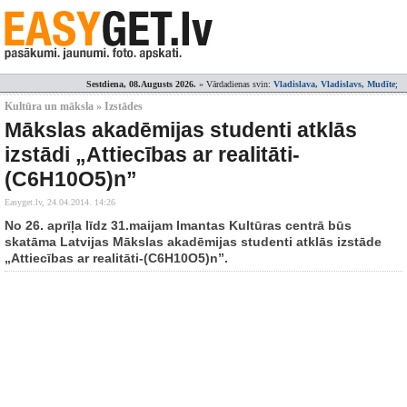
Sestdiena, 08.Augusts 2026.
» Vārdadienas svin:
Vladislava, Vladislavs, Mudīte
;
Kultūra un māksla » Izstādes
Mākslas akadēmijas studenti atklās
izstādi „Attiecības ar realitāti-
(C6H10O5)n”
Easyget.lv,
24.04.2014. 14:26
No 26. aprīļa līdz 31.maijam Imantas Kultūras centrā būs
skatāma Latvijas Mākslas akadēmijas studenti atklās izstāde
„Attiecības ar realitāti-(C6H10O5)n”.