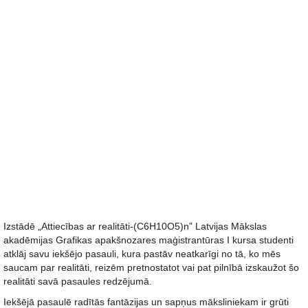
Izstādē „Attiecības ar realitāti-(C6H10O5)n” Latvijas Mākslas
akadēmijas Grafikas apakšnozares maģistrantūras I kursa studenti
atklāj savu iekšējo pasauli, kura pastāv neatkarīgi no tā, ko mēs
saucam par realitāti, reizēm pretnostatot vai pat pilnībā izskaužot šo
realitāti savā pasaules redzējumā.
Iekšējā pasaulē radītās fantāzijas un sapņus māksliniekam ir grūti