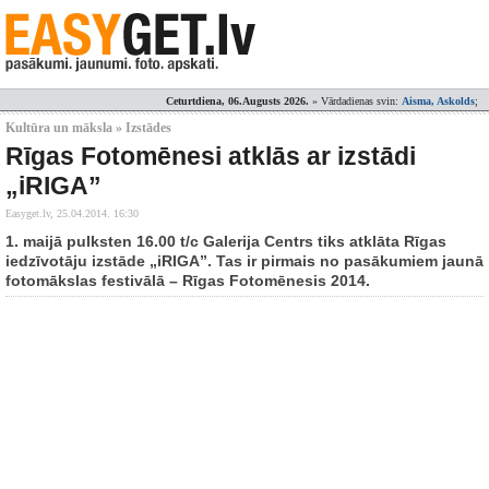
Ceturtdiena, 06.Augusts 2026.
» Vārdadienas svin:
Aisma, Askolds
;
Kultūra un māksla » Izstādes
Rīgas Fotomēnesi atklās ar izstādi
„iRIGA”
Easyget.lv,
25.04.2014. 16:30
1. maijā pulksten 16.00 t/c Galerija Centrs tiks atklāta Rīgas
iedzīvotāju izstāde „iRIGA”. Tas ir pirmais no pasākumiem jaunā
fotomākslas festivālā – Rīgas Fotomēnesis 2014.