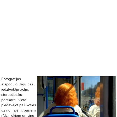
Fotogrāfijas
atspoguļo Rīgu pašu
iedzīvotāju acīm,
stereotipisku
pastkaršu vietā
piedāvājot palūkoties
uz nomalēm, pašiem
rīdziniekiem un viņu