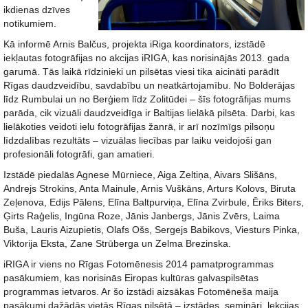
ikdienas dzīves
notikumiem.
Kā informē Arnis Balčus, projekta iRiga koordinators, izstādē
iekļautas fotogrāfijas no akcijas iRIGA, kas norisinājās 2013. gada
garumā. Tās laikā rīdzinieki un pilsētas viesi tika aicināti parādīt
Rīgas daudzveidību, savdabību un neatkārtojamību. No Bolderājas
līdz Rumbulai un no Berģiem līdz Zolitūdei – šīs fotogrāfijas mums
parāda, cik vizuāli daudzveidīga ir Baltijas lielākā pilsēta. Darbi, kas
lielākoties veidoti ielu fotogrāfijas žanrā, ir arī nozīmīgs pilsoņu
līdzdalības rezultāts – vizuālas liecības par laiku veidojoši gan
profesionāli fotogrāfi, gan amatieri.
Izstādē piedalās Agnese Mūrniece, Aiga Zeltiņa, Aivars Slišāns,
Andrejs Strokins, Anta Mainule, Arnis Vuškāns, Arturs Kolovs, Biruta
Zeļenova, Edijs Pālens, Elīna Baltpurviņa, Elīna Zvirbule, Ēriks Biters,
Ģirts Raģelis, Ingūna Roze, Jānis Janbergs, Jānis Zvērs, Laima
Buša, Lauris Aizupietis, Olafs Ošs, Sergejs Babikovs, Viesturs Pinka,
Viktorija Eksta, Zane Strūberga un Zelma Brezinska.
iRIGA ir viens no Rīgas Fotomēnesis 2014 pamatprogrammas
pasākumiem, kas norisinās Eiropas kultūras galvaspilsētas
programmas ietvaros. Ar šo izstādi aizsākas Fotomēneša maija
pasākumi dažādās vietās Rīgas pilsētā – izstādes, semināri, lekcijas