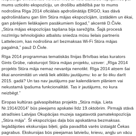
mums uzticēto ekspozīciju, un drošību atbildībā par to mums
nodrošina Rīga 2014 oficiālais apdrošinātājs ERGO, kas dāvā
apdrošināšanu gan šīm Stūra mājas ekspozīcijām, izstādēm un ēkai,
gan pārējiem lielākajiem pasākumiem šogad,” akcentē D.Čivle.
„Stūra mājas ekspozīcijas tapšana bija sarežģīta. Šajā procesā
nozīmīgu tehnoloģisko atbalstu sniedza mūsu lielais partneris
Lattelecom, kas nodrošina arī bezmaksas Wi-Fi Stūra mājas
pagalmā,” pauž D.Čivle.
Rīga 2014 programmas tematiskās līnijas Brīvības ielas kurators
Gints Grūbe, raksturojot Stūra mājas projektu, uzsver: „Rīga 2014
projekts Stūra māja nemaz nevarēja nenotikt. Rīga 2014 atņem šai
ēkai anonimitāti un vietā liek atklātu jautājumu: ko ar šo ēku darīt
2015. gadā? Un tas nav jautājums par kalendāriem plāniem vai
nekustamā īpašuma funkcionalitāti. Tas ir jautājums, no kura
neizbēgt.”
Eiropas kultūras galvaspilsētas projekts „Stūra māja. Lieta
Nr.1914/2014” būs pieejams apskatei līdz 19.oktobrim. Pirmajā stāvā
atradīsies Latvijas Okupācijas muzeja sagatavotā pamatekspozīcija
„Stūra māja”. Šī ekspozīcijas daļa būs apskatāma bezmaksas.
Iegādājoties ekskursijas biļeti, gida pavadībā varēs izstaigāt Čekas
pagrabus. Ekskursijas būs pieejamas latviešu, krievu, angļu un vācu