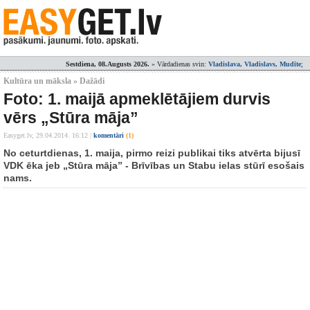
Sestdiena, 08.Augusts 2026.
» Vārdadienas svin:
Vladislava, Vladislavs, Mudīte
;
Kultūra un māksla » Dažādi
Foto: 1. maijā apmeklētājiem durvis
vērs „Stūra māja”
Easyget.lv,
29.04.2014. 16:12
|
komentāri
(1)
No ceturtdienas, 1. maija, pirmo reizi publikai tiks atvērta bijusī
VDK ēka jeb „Stūra māja” - Brīvības un Stabu ielas stūrī esošais
nams.