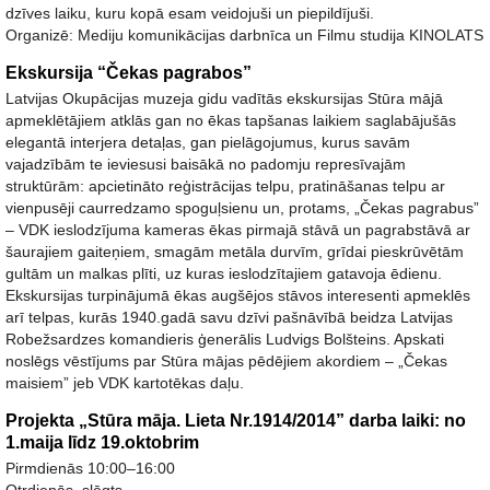
dzīves laiku, kuru kopā esam veidojuši un piepildījuši.
Organizē: Mediju komunikācijas darbnīca un Filmu studija KINOLATS
Ekskursija “Čekas pagrabos”
Latvijas Okupācijas muzeja gidu vadītās ekskursijas Stūra mājā
apmeklētājiem atklās gan no ēkas tapšanas laikiem saglabājušās
elegantā interjera detaļas, gan pielāgojumus, kurus savām
vajadzībām te ieviesusi baisākā no padomju represīvajām
struktūrām: apcietināto reģistrācijas telpu, pratināšanas telpu ar
vienpusēji caurredzamo spoguļsienu un, protams, „Čekas pagrabus”
– VDK ieslodzījuma kameras ēkas pirmajā stāvā un pagrabstāvā ar
šaurajiem gaiteņiem, smagām metāla durvīm, grīdai pieskrūvētām
gultām un malkas plīti, uz kuras ieslodzītajiem gatavoja ēdienu.
Ekskursijas turpinājumā ēkas augšējos stāvos interesenti apmeklēs
arī telpas, kurās 1940.gadā savu dzīvi pašnāvībā beidza Latvijas
Robežsardzes komandieris ģenerālis Ludvigs Bolšteins. Apskati
noslēgs vēstījums par Stūra mājas pēdējiem akordiem – „Čekas
maisiem” jeb VDK kartotēkas daļu.
Projekta „Stūra māja. Lieta Nr.1914/2014” darba laiki: no
1.maija līdz 19.oktobrim
Pirmdienās 10:00–16:00