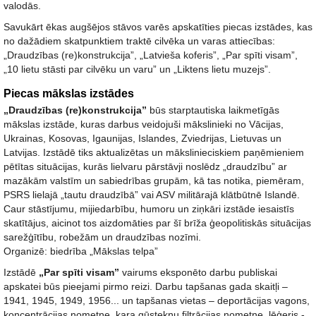
valodās.
Savukārt ēkas augšējos stāvos varēs apskatīties piecas izstādes, kas
no dažādiem skatpunktiem traktē cilvēka un varas attiecības:
„Draudzības (re)konstrukcija”, „Latvieša koferis”, „Par spīti visam”,
„10 lietu stāsti par cilvēku un varu” un „Liktens lietu muzejs”.
Piecas mākslas izstādes
„Draudzības (re)konstrukcija”
būs starptautiska laikmetīgās
mākslas izstāde, kuras darbus veidojuši mākslinieki no Vācijas,
Ukrainas, Kosovas, Igaunijas, Islandes, Zviedrijas, Lietuvas un
Latvijas. Izstādē tiks aktualizētas un mākslinieciskiem paņēmieniem
pētītas situācijas, kurās lielvaru pārstāvji noslēdz „draudzību” ar
mazākām valstīm un sabiedrības grupām, kā tas notika, piemēram,
PSRS lielajā „tautu draudzībā” vai ASV militārajā klātbūtnē Islandē.
Caur stāstījumu, mijiedarbību, humoru un ziņkāri izstāde iesaistīs
skatītājus, aicinot tos aizdomāties par šī brīža ģeopolitiskās situācijas
sarežģītību, robežām un draudzības nozīmi.
Organizē: biedrība „Mākslas telpa”
Izstādē
„Par spīti visam”
vairums eksponēto darbu publiskai
apskatei būs pieejami pirmo reizi. Darbu tapšanas gada skaitļi –
1941, 1945, 1949, 1956... un tapšanas vietas – deportācijas vagons,
koncentrācijas nometne, kara gūstekņu filtrācijas nometne, lēģeris -