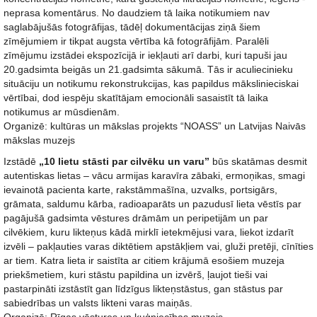
neprasa komentārus. No daudziem tā laika notikumiem nav
saglabājušās fotogrāfijas, tādēļ dokumentācijas ziņā šiem
zīmējumiem ir tikpat augsta vērtība kā fotogrāfijām. Paralēli
zīmējumu izstādei ekspozīcijā ir iekļauti arī darbi, kuri tapuši jau
20.gadsimta beigās un 21.gadsimta sākumā. Tās ir aculiecinieku
situāciju un notikumu rekonstrukcijas, kas papildus mākslinieciskai
vērtībai, dod iespēju skatītājam emocionāli sasaistīt tā laika
notikumus ar mūsdienām.
Organizē: kultūras un mākslas projekts “NOASS” un Latvijas Naivās
mākslas muzejs
Izstādē
„10 lietu stāsti par cilvēku un varu”
būs skatāmas desmit
autentiskas lietas – vācu armijas karavīra zābaki, ermoņikas, smagi
ievainotā pacienta karte, rakstāmmašīna, uzvalks, portsigārs,
grāmata, saldumu kārba, radioaparāts un pazudusī lieta vēstīs par
pagājušā gadsimta vēstures drāmām un peripetijām un par
cilvēkiem, kuru likteņus kādā mirklī ietekmējusi vara, liekot izdarīt
izvēli – pakļauties varas diktētiem apstākļiem vai, gluži pretēji, cīnīties
ar tiem. Katra lieta ir saistīta ar citiem krājumā esošiem muzeja
priekšmetiem, kuri stāstu papildina un izvērš, ļaujot tieši vai
pastarpināti izstāstīt gan līdzīgus likteņstāstus, gan stāstus par
sabiedrības un valsts likteni varas maiņās.