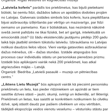
Organizē: Rīgas vēstures un kuģniecības muzejs
„Latvieša koferis”
parādīs tos priekšmetus, kas bijuši pietiekami
būtiski, lai ņemtu līdzi, dažādos laikos un apstākļos dodoties projām
no Latvijas. Galvenais izstādes simbols būs koferis, kura piepildīšana
bijusi aizbraucēju izšķiršanās par vērtīgo un mazsvarīgo, par līdzi
ņemamo un pametamo. Kas ir būtiskākais, kas nezināmā nākotnē
svešā zemē palīdzēs ne tikai fiziskā, bet arī garīgā, intelektuālā un
emocionālā ziņā? Uz šādu eksistenciālu jautājumu pēdējo 200 gadu
laikā bijis jāatbild simtiem tūkstošu latviešu. Izbraukšana no Latvijas
notikusi daudzos lielos viļņos. Vieni varēja gatavoties aizbraukšanai
dažus mēnešus, citi – dažas stundas. Izstāde atspoguļos šos
procesus caur individuālu stāstu un personiskas pieredzes prizmu.
Izstādē būs aplūkojami vairāk nekā 200 priekšmeti, kas atkal
atgriezušies mājās – Latvijā.
Organizē: Biedrība „Latvieši pasaulē – muzejs un pētniecības
centrs.”
„Liktens Lietu Muzejā”
būs apkopoti vairāk kā piecsimt personisku
priekšmetu un lietu, kas pieder rīdziniekiem un apzināti ar tiem
saistītie dzīves stāsti – jautri, skumji, svinīgi un ikdienišķi, arī liktenīgi.
Priekšmeti un lietas, kas saistīti ar konkrētiem notikumiem šo cilvēku
dzīvē, spēj stāstīt daudz par pašiem cilvēkiem un viņu vērtībām,
tādējādi ekspozīcija veidos vienotu veselumu – vēsturisku stāstu par