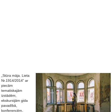
„Stūra māja. Lieta
Nr.1914/2014” ar
piecām
tematiskajām
izstādēm,
ekskursijām gida
pavadībā,
konferencēm,