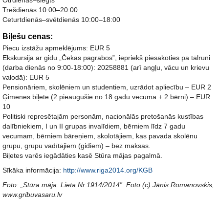
Otrdienās–slēgts
Trešdienās 10:00–20:00
Ceturtdienās–svētdienās 10:00–18:00
Biļešu cenas:
Piecu izstāžu apmeklējums: EUR 5
Ekskursija ar gidu „Čekas pagrabos”, iepriekš piesakoties pa tālruni
(darba dienās no 9:00-18:00): 20258881 (arī angļu, vācu un krievu
valodā): EUR 5
Pensionāriem, skolēniem un studentiem, uzrādot apliecību – EUR 2
Ģimenes biļete (2 pieaugušie no 18 gadu vecuma + 2 bērni) – EUR
10
Politiski represētajām personām, nacionālās pretošanās kustības
dalībniekiem, I un II grupas invalīdiem, bērniem līdz 7 gadu
vecumam, bērniem bāreņiem, skolotājiem, kas pavada skolēnu
grupu, grupu vadītājiem (gidiem) – bez maksas.
Biļetes varēs iegādāties kasē Stūra mājas pagalmā.
Sīkāka informācija:
http://www.riga2014.org/KGB
Foto: „Stūra māja. Lieta Nr.1914/2014”. Foto (c) Jānis Romanovskis,
www.gribuvasaru.lv