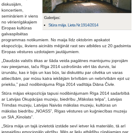
diskusijām,
koncertiem,
semināriem ir viens
Galerijas:
no vērienīgākajiem
Stūra māja. Lieta Nr.1914/2014
Eiropas kultūras
galvaspilsētas
programmas notikumiem. No maija līdz oktobrim apskatot
ekspozīciju, ikviens aicināts mēģināt rast sev atbildes uz 20.gadsimta
Eiropas vēstures uzdotajiem jautājumiem.
„Daudzās valstīs ēkas ar šāda veida pagātnes mantojumu joprojām
nav pieejamas, taču Rīga 2014 uzdrošinās vērt tās durvis, lai
izrunātu, kas ir bijis un kas būs, lai diskutētu par cilvēka un varas
attiecībām, par mūsu katra iekšējām brīvībām un nebrīvībām ejot uz
priekšu,” pauž nodibinājuma Rīga 2014 vadītāja Diāna Čivle.
Stūra mājas ekspozīcija tapusi nodibinājumam Rīga 2014 sadarbībā
ar Latvijas Okupācijas muzeju, biedrību „Mākslas telpa”, Latvijas
Trimdas muzeju, Latvijas Naivās mākslas muzeju, kultūras un
mākslas biedrību „NOASS”, Rīgas vēstures un kuģniecības muzeju
un SIA „Kinolats”.
„Stūra māja un tajā izvietotā izstāde sevī ietver kā materiālo, tā arī
iespaidīgu emocionālo vērtību. Mēs ar lielu atbildību rūpējamies par