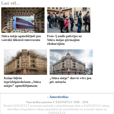
Lasi vēl...
Stūra māju apmeklējuši jau
Foto: Ļaudis pulcējas uz
vairāki tūkstoši interesentu
Stūra mājas pirmajām
ekskursijām
Izziņo biļešu
„Stūra māja” durvis vērs jau
iepriekšpārdošanu „Stūra
pēc mēneša
mājas” apmeklējumam
»
Autortiesības
Visas tiesības paturētas © EASYGET.LV 2006 - 2026
Portālā EASYGET.LV izvietotais materiāls ir pārpublicējams tikai ar EASYGET.LV atļauju.
Atsevišķas fotogrāfijas ir atļauts pārpublicēt tās nemodificējot un ievieotjot atsauci uz
EASYGET.LV