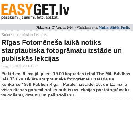
Piektdiena, 07.Augusts 2026.
» Vārdadienas svin:
Madars, Alfrēds, Fredis
;
Kultūra un māksla » Izstādes
Rīgas Fotomēneša laikā notiks
starptautiska fotogrāmatu izstāde un
publiskās lekcijas
Easyget.lv,
06.05.2014. 11:27
Piektdien, 9. maijā, plkst. 19.00 koprades telpā The Mill Brīvības
ielā 33 tiks atklāta starptautiskā fotogrāmatu izstāde un
konkurss “Self Publish Riga”. Paralēli izstādei 10. un 11. maijā
visas dienas garumā notiks publiskas lekcijas par fotogrāmatu
veidošanu, dizainu un pašizdošanu.