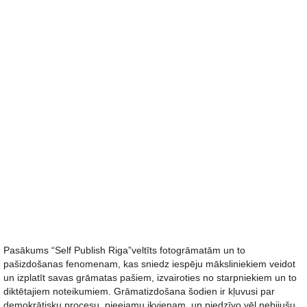
Pasākums “Self Publish Riga”veltīts fotogrāmatām un to
pašizdošanas fenomenam, kas sniedz iespēju māksliniekiem veidot
un izplatīt savas grāmatas pašiem, izvairoties no starpniekiem un to
diktētajiem noteikumiem. Grāmatizdošana šodien ir kļuvusi par
demokrātisku procesu, pieejamu ikvienam, un piedzīvo vēl nebijušu