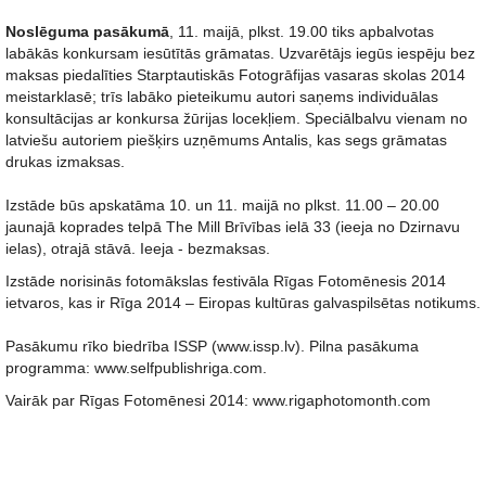
Noslēguma pasākumā
, 11. maijā, plkst. 19.00 tiks apbalvotas
labākās konkursam iesūtītās grāmatas. Uzvarētājs iegūs iespēju bez
maksas piedalīties Starptautiskās Fotogrāfijas vasaras skolas 2014
meistarklasē; trīs labāko pieteikumu autori saņems individuālas
konsultācijas ar konkursa žūrijas locekļiem. Speciālbalvu vienam no
latviešu autoriem piešķirs uzņēmums Antalis, kas segs grāmatas
drukas izmaksas.
Izstāde būs apskatāma 10. un 11. maijā no plkst. 11.00 – 20.00
jaunajā koprades telpā The Mill Brīvības ielā 33 (ieeja no Dzirnavu
ielas), otrajā stāvā. Ieeja - bezmaksas.
Izstāde norisinās fotomākslas festivāla Rīgas Fotomēnesis 2014
ietvaros, kas ir Rīga 2014 – Eiropas kultūras galvaspilsētas notikums.
Pasākumu rīko biedrība ISSP (www.issp.lv). Pilna pasākuma
programma: www.selfpublishriga.com.
Vairāk par Rīgas Fotomēnesi 2014: www.rigaphotomonth.com