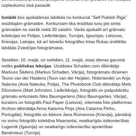
uzplaukumu visā pasaulē.
Izstādē
būs apskatāmas labākās no konkursā “Self Publish Riga”
iesūtītajām grāmatām. Konkursam tika iesūtītas tuvu pie simts
grāmatām no vairāk nekā 30 valstīm. Varēs apskatīt arī grāmatu
kolekcijas no Polijas, Lielbritānijas, Turcijas, Igaunijas, Lietuvas,
Krievijas, Latvijas, kā arī latviešu fotogrāfes Intas Rukas izvēlētās
labākās Zviedrijas fotogrāmatas.
Sestdien, 10. maijā, un svētdien, 11. maijā, visas dienas garumā
notiks
publiskas lekcijas
. Uzstāsies Schaden.com dibinātājs
Markuss Šādens (Markus Schaden, Vācija), fotogrāmatu dizaineri
Teuns van der Haidens (Teun van der Heijden, Nīderlande) un Anja
Naļecka (Ania Nalecka, Polija), The Photobook Club dibinātājs Mets
Džonstons (Matt Johnston, Lielbritānija), fotogrāfs un pašpublicētu
grāmatu entuziasts Niko Baumgartens (Nico Baumgarten, Vācija),
kurators un fotogrāfs Paul Paper (Lietuva), interneta foto platformas
Archivo dibinātāja Anna Katarina Pinjo (Ana Catarina Pinho,
Portugāle), fotogrāfe un lektore Jana Romanova (Krievija), pārstāvji
no somu fotogrāfu kolektīva Maanantai, neatkarīgās izdevniecības
Lugemik (Igaunija) un neatkarīgo izdevniecību apvienības
Bandrolsuz (Turcija).