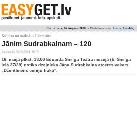
Ceturtdiena, 06.Augusts 2026.
» Vārdadienas svin:
Aisma, Askolds
;
Kultūra un māksla » Literatūra
Jānim Sudrabkalnam – 120
Easyget.lv,
09.05.2014. 10:40
16. maijā plkst. 18.00 Eduarda Smiļģa Teātra muzejā (E. Smiļģa
ielā 37/39) notiks dzejnieka Jāņa Sudrabkalna atceres vakars
„Džentlmens ceriņu frakā”.