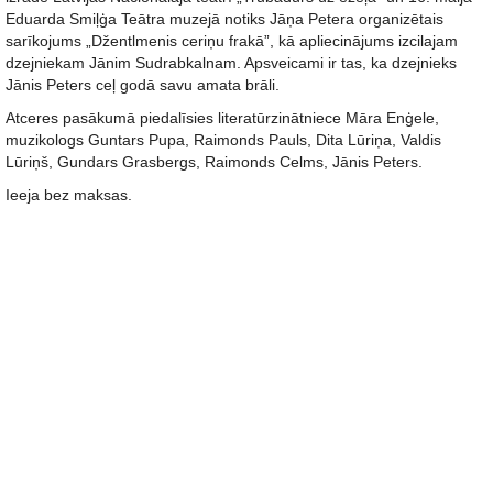
Eduarda Smiļģa Teātra muzejā notiks Jāņa Petera organizētais
sarīkojums „Džentlmenis ceriņu frakā”, kā apliecinājums izcilajam
dzejniekam Jānim Sudrabkalnam. Apsveicami ir tas, ka dzejnieks
Jānis Peters ceļ godā savu amata brāli.
Atceres pasākumā piedalīsies literatūrzinātniece Māra Enģele,
muzikologs Guntars Pupa, Raimonds Pauls, Dita Lūriņa, Valdis
Lūriņš, Gundars Grasbergs, Raimonds Celms, Jānis Peters.
Ieeja bez maksas.