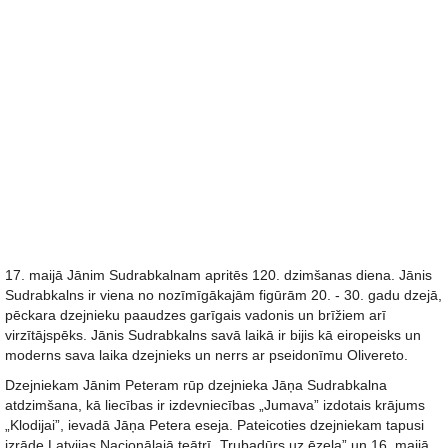
17. maijā Jānim Sudrabkalnam apritēs 120. dzimšanas diena. Jānis
Sudrabkalns ir viena no nozīmīgākajām figūrām 20. - 30. gadu dzejā,
pēckara dzejnieku paaudzes garīgais vadonis un brīžiem arī
virzītājspēks. Jānis Sudrabkalns savā laikā ir bijis kā eiropeisks un
moderns sava laika dzejnieks un nerrs ar pseidonīmu Olivereto.
Dzejniekam Jānim Peteram rūp dzejnieka Jāņa Sudrabkalna
atdzimšana, kā liecības ir izdevniecības „Jumava” izdotais krājums
„Klodijai”, ievadā Jāņa Petera eseja. Pateicoties dzejniekam tapusi
izrāde Latvijas Nacionālajā teātrī „Trubadūrs uz ēzeļa” un 16. maijā