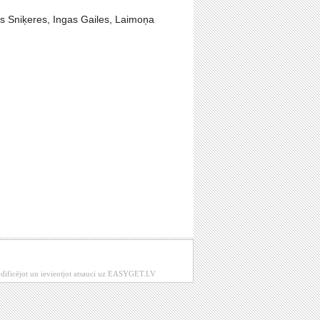
as Sniķeres, Ingas Gailes, Laimoņa
modificējot un ievieotjot atsauci uz EASYGET.LV