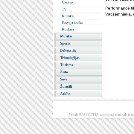
Vēsture
Performancē ti
TV
Vāczemnieka, ci
Komiksi
Easyget iesaka
Konkursi
Mūzika
Sports
Dzīvesstils
Tehnoloģijas
Tūrisms
Auto
Šovi
Žurnāli
Arhīvs
Portālā EASYGET.LV izvietotais materiāls ir pā