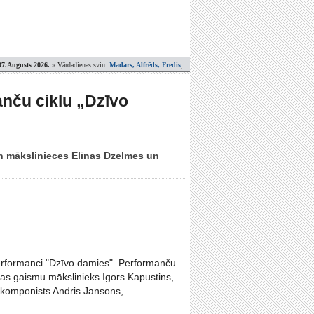
07.Augusts 2026.
» Vārdadienas svin:
Madars, Alfrēds, Fredis
;
nču ciklu „Dzīvo
 un mākslinieces Elīnas Dzelmes un
erformanci "Dzīvo damies". Performanču
as gaismu mākslinieks Igors Kapustins,
, komponists Andris Jansons,