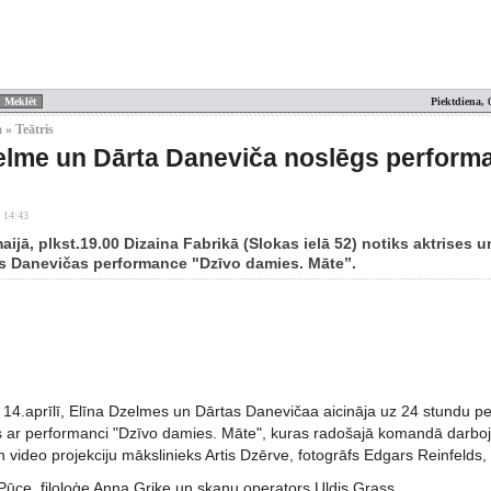
Piektdiena, 
 » Teātris
elme un Dārta Daneviča noslēgs performa
 14:43
aijā, plkst.19.00 Dizaina Fabrikā (Slokas ielā 52) notiks aktrises
as Danevičas performance "Dzīvo damies. Māte”.
14.aprīlī, Elīna Dzelmes un Dārtas Danevičaa aicināja uz 24 stundu p
es ar performanci "Dzīvo damies. Māte", kuras radošajā komandā darboj
 video projekciju mākslinieks Artis Dzērve, fotogrāfs Edgars Reinfelds
s Pūce, filoloģe Anna Griķe un skaņu operators Uldis Grass.