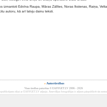
ks izmantoti Edvīna Raupa, Māras Zālītes, Noras Ikstenas, Raiņa, Velt
tu autoru, kā arī latvju dainu teksti.
»
Autortiesības
Visas tiesības paturētas © EASYGET.LV 2006 - 2026
rpublicējams tikai ar EASYGET.LV atļauju. Atsevišķas fotogrāfijas ir atļauts pārpublicēt tās ne