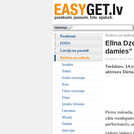
Meklētājs:
Kultūra un māksla
Pasākumi
Elīna Dz
FOTO
damies”
Latvijā un pasaulē
Kultūra un māksla
Easyget.lv,
09.05.2014.
Izstādes
Trešdien, 14.m
Teātris
aktrises Dārt
Izrāžu recenzijas
Kino
Filmu recenzijas
Dejas
Izrādes bērniem
Literatūra
Pirms mēneša, 
Muzeji
cikls noslēgsi
Dažādi
performanču un
Intervijas
čellists Valter