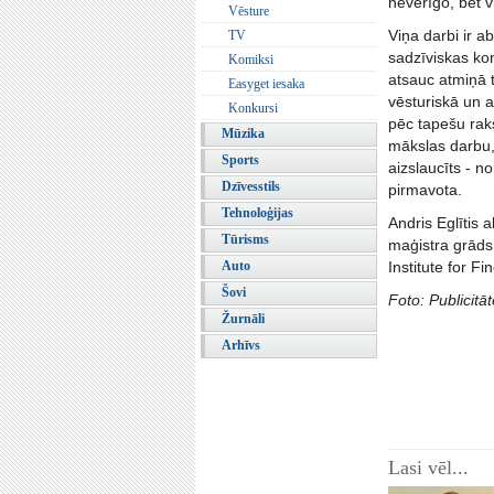
nevērīgo, bet v
Vēsture
Viņa darbi ir a
TV
sadzīviskas kon
Komiksi
atsauc atmiņā t
Easyget iesaka
vēsturiskā un 
Konkursi
pēc tapešu raks
Mūzika
mākslas darbu,
Sports
aizslaucīts - 
Dzīvesstils
pirmavota.
Tehnoloģijas
Andris Eglītis
Tūrisms
maģistra grāds 
Auto
Institute for F
Šovi
Foto: Publicitāt
Žurnāli
Arhīvs
Lasi vēl...