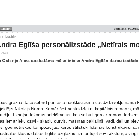
Sestdiena, 08.Augu
 » Izstādes
Andra Eglīša personālizstāde „Netīrais 
 16:33
am Galerija Alma apskatāma mākslinieka Andra Eglīša darbu izstāde
apuši greznā, taču šobrīd pamestā neoklasicisma daudzdzīvokļu namā 
ektējis Nikolajs Nords. Kamēr šeit nesteidzīgi rit kapitālais remonts, mā
tudiju. Lietojot dažādus priekšmetus, kas saistīti gan ar remontdarbiem
as iemītnieku dzīvi - skapju durvis, mašīnas paklājiņš, vadi, dēļi un plēv
s, ģeometriskas kompozīcijas, kuras stilistiski līdzinās konstruktīvisma
striālās klusās dabas Eglītis uzglezno, izmantojot sev raksturīgo viegli