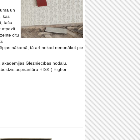
skuma un
, kas
ā, taču
 atpazīt
zentē citu
ks
slēpjas nākamā, tā arī nekad nenonākot pie
as akadēmijas Glezniecības nodaļu,
abeidzis aspirantūru HISK ( Higher