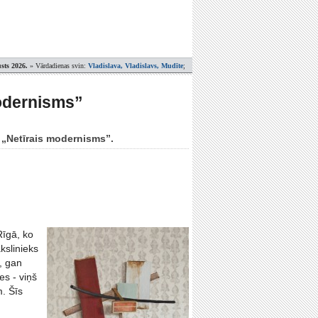
sts 2026.
» Vārdadienas svin:
Vladislava, Vladislavs, Mudīte
;
modernisms”
 „Netīrais modernisms”.
Rīgā, ko
kslinieks
, gan
es - viņš
m. Šīs