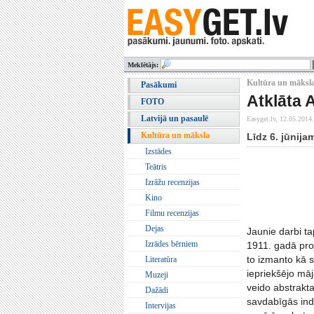
Meklētājs:
Kultūra un māksla
Pasākumi
Atklāta 
FOTO
Latvijā un pasaulē
Easyget.lv,
12.05.2014.
Kultūra un māksla
Līdz 6. jūnij
Izstādes
Teātris
Izrāžu recenzijas
Kino
Filmu recenzijas
Dejas
Jaunie darbi t
Izrādes bērniem
1911. gadā proj
to izmanto kā s
Literatūra
iepriekšējo māj
Muzeji
veido abstrakta
Dažādi
savdabīgās indu
Intervijas