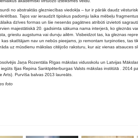
ienlaikus akadēmiski virtuozo izteiksmes veidu.
bsurdi no abstraktās glezniecības viedokļa – tur ir pārāk daudz vēsturi
krētības. Tajos var ieraudzīt tipiskus padomju laika mēbeļu fragmentus
ālaika dzīves formas un šie nesenās pagātnes atribūti izvietoti sagraut
arvien majestātiskā 20. gadsimta sākuma nama interjerā, ko gleznās var
ta, griestu augstuma vai durvju ailēm. Visbeidzot tas, ka gleznas repre
 kas skatītājam nav un nebūs pieejams, jo remontam turpinoties, tas ti
norāda uz mūsdienu mākslas citējošo raksturu, kur aiz vienas atsauces 
 absolvējis Jaņa Rozentāla Rīgas mākslas vidusskolu un Latvijas Māksl
iegūts Iļjas Repina Sanktpēterburgas Valsts mākslas institūtā . 2014 p
ine Arts). Purvīša balvas 2013 laureāts.
es foto