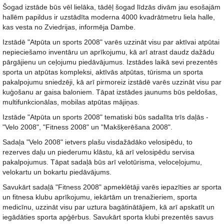
Šogad izstāde būs vēl lielāka, tādēļ šogad līdzās divām jau esošajām
hallēm papildus ir uzstādīta moderna 4000 kvadrātmetru liela halle,
kas vesta no Zviedrijas, informēja Dambe.
Izstādē "Atpūta un sports 2008" varēs uzzināt visu par aktīvai atpūtai
nepieciešamo inventāru un aprīkojumu, kā arī atrast daudz dažādu
pārgājienu un ceļojumu piedāvājumus. Izstādes laikā sevi prezentēs
sporta un atpūtas kompleksi, aktīvās atpūtas, tūrisma un sporta
pakalpojumu sniedzēji, kā arī pirmoreiz izstādē varēs uzzināt visu par
kuģošanu ar gaisa baloniem. Tāpat izstādes jaunums būs peldošas,
multifunkcionālas, mobilas atpūtas mājiņas.
Izstāde "Atpūta un sports 2008" tematiski būs sadalīta trīs daļās -
"Velo 2008", "Fitness 2008" un "Makšķerēšana 2008".
Sadaļa "Velo 2008" ietvers plašu visdažādāko velosipēdu, to
rezerves daļu un piederumu klāstu, kā arī velosipēdu servisa
pakalpojumus. Tāpat sadaļā būs arī velotūrisma, veloceļojumu,
velokartu un bokartu piedāvājums.
Savukārt sadaļā "Fitness 2008" apmeklētāji varēs iepazīties ar sporta
un fitnesa klubu aprīkojumu, iekārtām un trenažieriem, sporta
medicīnu, uzzināt visu par uztura bagātinātājiem, kā arī apskatīt un
iegādāties sporta apģērbus. Savukārt sporta klubi prezentēs savus