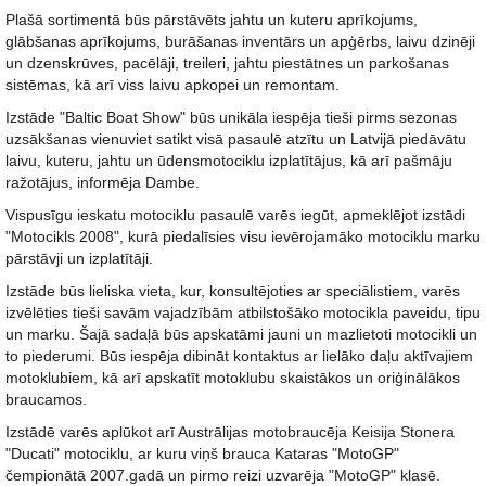
Plašā sortimentā būs pārstāvēts jahtu un kuteru aprīkojums,
glābšanas aprīkojums, burāšanas inventārs un apģērbs, laivu dzinēji
un dzenskrūves, pacēlāji, treileri, jahtu piestātnes un parkošanas
sistēmas, kā arī viss laivu apkopei un remontam.
Izstāde "Baltic Boat Show" būs unikāla iespēja tieši pirms sezonas
uzsākšanas vienuviet satikt visā pasaulē atzītu un Latvijā piedāvātu
laivu, kuteru, jahtu un ūdensmotociklu izplatītājus, kā arī pašmāju
ražotājus, informēja Dambe.
Vispusīgu ieskatu motociklu pasaulē varēs iegūt, apmeklējot izstādi
"Motocikls 2008", kurā piedalīsies visu ievērojamāko motociklu marku
pārstāvji un izplatītāji.
Izstāde būs lieliska vieta, kur, konsultējoties ar speciālistiem, varēs
izvēlēties tieši savām vajadzībām atbilstošāko motocikla paveidu, tipu
un marku. Šajā sadaļā būs apskatāmi jauni un mazlietoti motocikli un
to piederumi. Būs iespēja dibināt kontaktus ar lielāko daļu aktīvajiem
motoklubiem, kā arī apskatīt motoklubu skaistākos un oriģinālākos
braucamos.
Izstādē varēs aplūkot arī Austrālijas motobraucēja Keisija Stonera
"Ducati" motociklu, ar kuru viņš brauca Kataras "MotoGP"
čempionātā 2007.gadā un pirmo reizi uzvarēja "MotoGP" klasē.