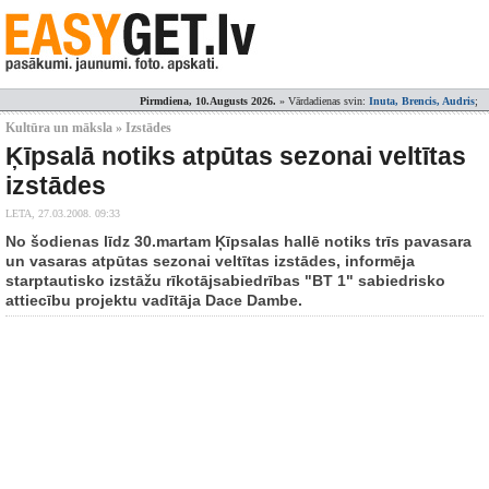
Pirmdiena, 10.Augusts 2026.
» Vārdadienas svin:
Inuta, Brencis, Audris
;
Kultūra un māksla » Izstādes
Ķīpsalā notiks atpūtas sezonai veltītas
izstādes
LETA,
27.03.2008. 09:33
No šodienas līdz 30.martam Ķīpsalas hallē notiks trīs pavasara
un vasaras atpūtas sezonai veltītas izstādes, informēja
starptautisko izstāžu rīkotājsabiedrības "BT 1" sabiedrisko
attiecību projektu vadītāja Dace Dambe.