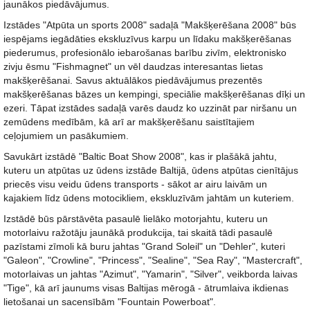
jaunākos piedāvājumus.
Izstādes "Atpūta un sports 2008" sadaļā "Makšķerēšana 2008" būs
iespējams iegādāties ekskluzīvus karpu un līdaku makšķerēšanas
piederumus, profesionālo iebarošanas barību zivīm, elektronisko
zivju ēsmu "Fishmagnet" un vēl daudzas interesantas lietas
makšķerēšanai. Savus aktuālākos piedāvājumus prezentēs
makšķerēšanas bāzes un kempingi, speciālie makšķerēšanas dīķi un
ezeri. Tāpat izstādes sadaļā varēs daudz ko uzzināt par niršanu un
zemūdens medībām, kā arī ar makšķerēšanu saistītajiem
ceļojumiem un pasākumiem.
Savukārt izstādē "Baltic Boat Show 2008", kas ir plašākā jahtu,
kuteru un atpūtas uz ūdens izstāde Baltijā, ūdens atpūtas cienītājus
priecēs visu veidu ūdens transports - sākot ar airu laivām un
kajakiem līdz ūdens motocikliem, ekskluzīvām jahtām un kuteriem.
Izstādē būs pārstāvēta pasaulē lielāko motorjahtu, kuteru un
motorlaivu ražotāju jaunākā produkcija, tai skaitā tādi pasaulē
pazīstami zīmoli kā buru jahtas "Grand Soleil" un "Dehler", kuteri
"Galeon", "Crowline", "Princess", "Sealine", "Sea Ray", "Mastercraft",
motorlaivas un jahtas "Azimut", "Yamarin", "Silver", veikborda laivas
"Tige", kā arī jaunums visas Baltijas mērogā - ātrumlaiva ikdienas
lietošanai un sacensībām "Fountain Powerboat".