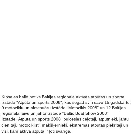
Ķīpsalas hallē notiks Baltijas reģionālā aktīvās atpūtas un sporta
izstāde "Atpūta un sports 2008", kas šogad svin savu 15.gadskārtu,
9.motociklu un aksesuāru izstāde "Motocikls 2008" un 12.Baltijas
reģionālā laivu un jahtu izstāde "Baltic Boat Show 2008".
Izstādē "Atpūta un sports 2008" pulcēsies ceļotāji, atpūtnieki, jahtu
cienītāji, motociklisti, makšķernieki, ekstrēmās atpūtas piekritēji un
visi, kam aktīva atpūta ir ļoti svarīga.