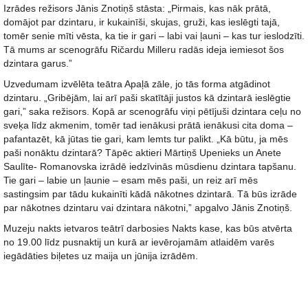
Izrādes režisors Jānis Znotiņš stāsta: „Pirmais, kas nāk prātā,
domājot par dzintaru, ir kukainīši, skujas, gruži, kas ieslēgti tajā,
tomēr senie mīti vēsta, ka tie ir gari – labi vai ļauni – kas tur ieslodzīti.
Tā mums ar scenogrāfu Ričardu Milleru radās ideja iemiesot šos
dzintara garus.”
Uzvedumam izvēlēta teātra Apaļā zāle, jo tās forma atgādinot
dzintaru. „Gribējām, lai arī paši skatītāji justos kā dzintarā ieslēgtie
gari,” saka režisors. Kopā ar scenogrāfu viņi pētījuši dzintara ceļu no
sveķa līdz akmenim, tomēr tad ienākusi prātā ienākusi cita doma –
pafantazēt, kā jūtas tie gari, kam lemts tur palikt. „Kā būtu, ja mēs
paši nonāktu dzintarā? Tāpēc aktieri Mārtiņš Upenieks un Anete
Saulīte- Romanovska izrādē iedzīvinās mūsdienu dzintara tapšanu.
Tie gari – labie un ļaunie – esam mēs paši, un reiz arī mēs
sastingsim par tādu kukainīti kādā nākotnes dzintarā. Tā būs izrāde
par nākotnes dzintaru vai dzintara nākotni,” apgalvo Jānis Znotiņš.
Muzeju nakts ietvaros teātrī darbosies Nakts kase, kas būs atvērta
no 19.00 līdz pusnaktij un kurā ar ievērojamām atlaidēm varēs
iegādāties biļetes uz maija un jūnija izrādēm.