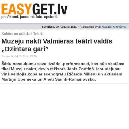
Svētdiena, 09.Augusts 2026.
» Vārdadienas svin:
Madara, Genoveva
;
Kultūra un māksla » Teātris
Muzeju naktī Valmieras teātrī valdīs
„Dzintara gari”
Easyget.lv,
14.05.2014. 13:50
Šādu nosaukumu savai izrādei-performancei, kas būs skatāma
tikai Muzeju naktī, devis režisors Jānis Znotiņš. Iestudējumu
viņš veidojis kopā ar scenogrāfu Ričardu Milleru un aktieriem
Mārtiņu Upenieku un Aneti Saulīti-Romanovsku.