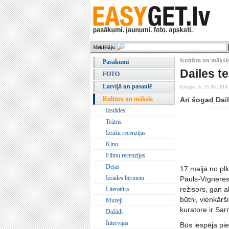
Meklētājs:
Kultūra un māksla
Pasākumi
Dailes te
FOTO
Latvijā un pasaulē
Easyget.lv,
15.05.2014.
Kultūra un māksla
Arī šogad Dail
Izstādes
Teātris
Izrāžu recenzijas
Kino
Filmu recenzijas
Dejas
17.maijā no plk
Izrādes bērniem
Pauls-Vīgneres 
režisors, gan ak
Literatūra
būtni, vienkārš
Muzeji
kuratore ir Sar
Dažādi
Intervijas
Būs iespēja pie