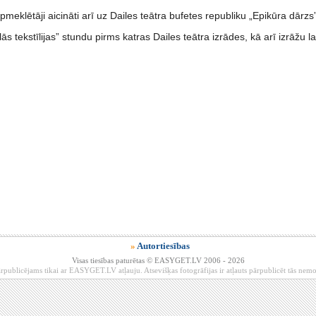
meklētāji aicināti arī uz Dailes teātra bufetes republiku „Epikūra dārzs”
lās tekstīlijas” stundu pirms katras Dailes teātra izrādes, kā arī izrāžu
»
Autortiesības
Visas tiesības paturētas © EASYGET.LV 2006 - 2026
rpublicējams tikai ar EASYGET.LV atļauju. Atsevišķas fotogrāfijas ir atļauts pārpublicēt tās ne