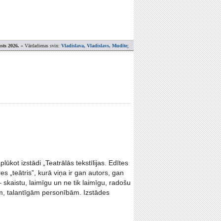
sts 2026.
» Vārdadienas svin:
Vladislava, Vladislavs, Mudīte
;
lūkot izstādi „Teatrālās tekstīlijas. Edītes
es „teātris”, kurā viņa ir gan autors, gan
 – skaistu, laimīgu un ne tik laimīgu, radošu
ām, talantīgām personībām. Izstādes