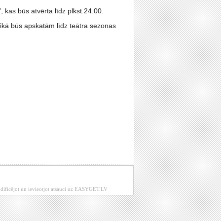
, kas būs atvērta līdz plkst.24.00.
 laikā būs apskatām līdz teātra sezonas
modificējot un ievieotjot atsauci uz EASYGET.LV