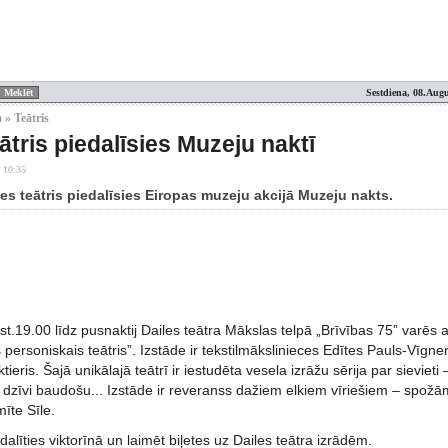
Sestdiena, 08.Augu
 » Teātris
ātris piedalīsies Muzeju naktī
 10:35
es teātris piedalīsies Eiropas muzeju akcijā Muzeju nakts.
st.19.00 līdz pusnaktij Dailes teātra Mākslas telpā „Brīvības 75” varēs ap
personiskais teātris”. Izstāde ir tekstilmākslinieces Edītes Pauls-Vīgner
tieris. Šajā unikālajā teātrī ir iestudēta vesela izrāžu sērija par sievieti
i dzīvi baudošu... Izstāde ir reveranss dažiem elkiem vīriešiem – spož
mīte Sīle.
dalīties viktorīnā un laimēt biļetes uz Dailes teātra izrādēm.