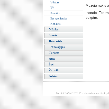
Vēsture
Muzeju nakts ap
TV
Izstāde „Teatrā
Komiksi
beigām.
Easyget iesaka
Konkursi
Mūzika
Sports
Dzīvesstils
Tehnoloģijas
Tūrisms
Auto
Šovi
Žurnāli
Arhīvs
Portālā EASYGET.LV izvietotais materiāls ir pā