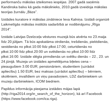
performanču mākslas izteiksmes iespējas. 2007.gadā saņēmis
Kandinska balvu kā gada mākslinieks, 2010.gadā izveidoja mākslas
teorijas žurnālu „Bāze”.
Izstādes kuratore ir mākslas zinātniece Ieva Kalniņa. Izstādi organizē
Laikmetīgās mākslas institūts sadarbībā ar nodibinājumu „Rīga
2014".
Izstāde Latvijas Dzelzceļa vēstures muzejā būs atvērta no 23.maija
līdz 20.jūlijam. Tā būs apskatāma otrdienās, trešdienās, piektdienās,
sestdienās no plkst.10:00 līdz plkst.17:00, ceturtdienās no
plkst.10:00 līdz plkst.20:00 un svētdienās no plkst.10:00 līdz
plkst.16:00. Izstāde slēgta pirmdienās un svētku dienās – 22., 23. un
24.jūnijā. Muzeja un izstādes apmeklējuma biļetes cena –
pieaugušiem 3.00 EUR, pensionāriem, studentiem (uzrādot
apliecību) 1.50 EUR, bez maksas (uzrādot apliecību) – bērniem,
skolēniem, invalīdiem un viņu pavadoņiem, LDZ darbiniekiem un
muzeju darbiniekiem, ICOM biedriem.
Papildus informācija pieejama izstādes mājas lapā
(http://riga2014.org/in_search_of_the_horizon), kā arī Facebook
(https://www.facebook.com/ica.riga).