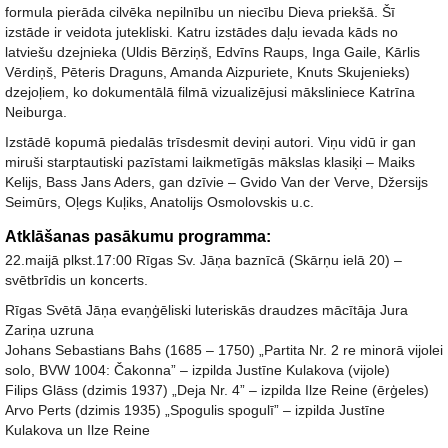
formula pierāda cilvēka nepilnību un niecību Dieva priekšā. Šī
izstāde ir veidota jutekliski. Katru izstādes daļu ievada kāds no
latviešu dzejnieka (Uldis Bērziņš, Edvīns Raups, Inga Gaile, Kārlis
Vērdiņš, Pēteris Draguns, Amanda Aizpuriete, Knuts Skujenieks)
dzejoļiem, ko dokumentālā filmā vizualizējusi māksliniece Katrīna
Neiburga.
Izstādē kopumā piedalās trīsdesmit deviņi autori. Viņu vidū ir gan
miruši starptautiski pazīstami laikmetīgās mākslas klasiķi – Maiks
Kelijs, Bass Jans Aders, gan dzīvie – Gvido Van der Verve, Džersijs
Seimūrs, Oļegs Kuļiks, Anatolijs Osmolovskis u.c.
Atklāšanas pasākumu programma:
22.maijā plkst.17:00 Rīgas Sv. Jāņa baznīcā (Skārņu ielā 20) –
svētbrīdis un koncerts.
Rīgas Svētā Jāņa evaņģēliski luteriskās draudzes mācītāja Jura
Zariņa uzruna
Johans Sebastians Bahs (1685 – 1750) „Partita Nr. 2 re minorā vijolei
solo, BVW 1004: Čakonna” – izpilda Justīne Kulakova (vijole)
Filips Glāss (dzimis 1937) „Deja Nr. 4” – izpilda Ilze Reine (ērģeles)
Arvo Perts (dzimis 1935) „Spogulis spogulī” – izpilda Justīne
Kulakova un Ilze Reine