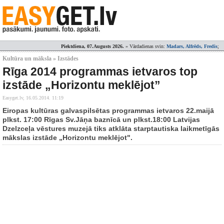
Piektdiena, 07.Augusts 2026.
» Vārdadienas svin:
Madars, Alfrēds, Fredis
;
Kultūra un māksla » Izstādes
Rīga 2014 programmas ietvaros top
izstāde „Horizontu meklējot”
Easyget.lv,
16.05.2014. 11:19
Eiropas kultūras galvaspilsētas programmas ietvaros 22.maijā
plkst. 17:00 Rīgas Sv.Jāņa baznīcā un plkst.18:00 Latvijas
Dzelzceļa vēstures muzejā tiks atklāta starptautiska laikmetīgās
mākslas izstāde „Horizontu meklējot".