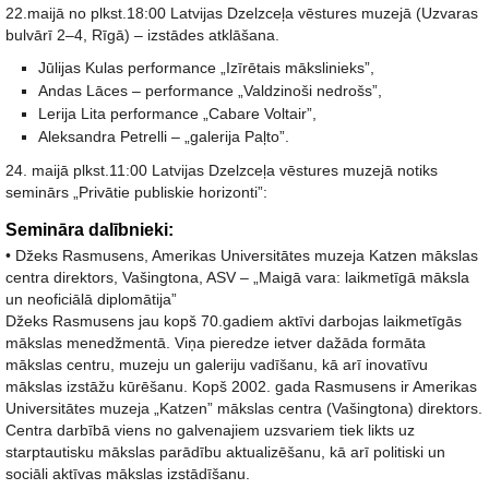
22.maijā no plkst.18:00 Latvijas Dzelzceļa vēstures muzejā (Uzvaras
bulvārī 2–4, Rīgā) – izstādes atklāšana.
Jūlijas Kulas performance „Izīrētais mākslinieks”,
Andas Lāces – performance „Valdzinoši nedrošs”,
Lerija Lita performance „Cabare Voltair”,
Aleksandra Petrelli – „galerija Paļto”.
24. maijā plkst.11:00 Latvijas Dzelzceļa vēstures muzejā notiks
seminārs „Privātie publiskie horizonti”:
Semināra dalībnieki:
• Džeks Rasmusens, Amerikas Universitātes muzeja Katzen mākslas
centra direktors, Vašingtona, ASV – „Maigā vara: laikmetīgā māksla
un neoficiālā diplomātija”
Džeks Rasmusens jau kopš 70.gadiem aktīvi darbojas laikmetīgās
mākslas menedžmentā. Viņa pieredze ietver dažāda formāta
mākslas centru, muzeju un galeriju vadīšanu, kā arī inovatīvu
mākslas izstāžu kūrēšanu. Kopš 2002. gada Rasmusens ir Amerikas
Universitātes muzeja „Katzen” mākslas centra (Vašingtona) direktors.
Centra darbībā viens no galvenajiem uzsvariem tiek likts uz
starptautisku mākslas parādību aktualizēšanu, kā arī politiski un
sociāli aktīvas mākslas izstādīšanu.