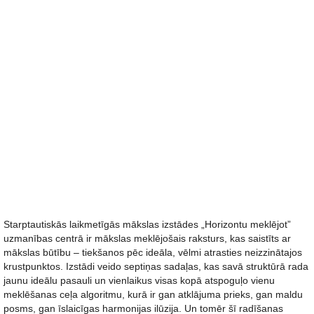
Starptautiskās laikmetīgās mākslas izstādes „Horizontu meklējot”
uzmanības centrā ir mākslas meklējošais raksturs, kas saistīts ar
mākslas būtību – tiekšanos pēc ideāla, vēlmi atrasties neizzinātajos
krustpunktos. Izstādi veido septiņas sadaļas, kas savā struktūrā rada
jaunu ideālu pasauli un vienlaikus visas kopā atspoguļo vienu
meklēšanas ceļa algoritmu, kurā ir gan atklājuma prieks, gan maldu
posms, gan īslaicīgas harmonijas ilūzija. Un tomēr šī radīšanas