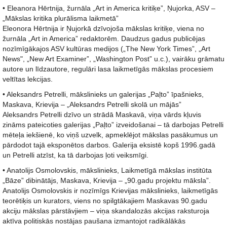
• Eleanora Hērtnija, žurnāla „Art in America kritiķe”, Ņujorka, ASV –
„Mākslas kritika plurālisma laikmetā”
Eleonora Hērtnija ir Ņujorkā dzīvojoša mākslas kritiķe, viena no
žurnāla „Art in America” redaktorēm. Daudzus gadus publicējas
nozīmīgākajos ASV kultūras medijos („The New York Times”, „Art
News", „New Art Examiner”, „Washington Post” u.c.), vairāku grāmatu
autore un līdzautore, regulāri lasa laikmetīgās mākslas procesiem
veltītas lekcijas.
• Aleksandrs Petrelli, mākslinieks un galerijas „Paļto” īpašnieks,
Maskava, Krievija – „Aleksandrs Petrelli skolā un mājās”
Aleksandrs Petrelli dzīvo un strādā Maskavā, viņa vārds kļuvis
zināms pateicoties galerijas „Paļto” izveidošanai – tā darbojas Petrelli
mēteļa iekšienē, ko viņš uzvelk, apmeklējot mākslas pasākumus un
pārdodot tajā eksponētos darbos. Galerija eksistē kopš 1996.gadā
un Petrelli atzīst, ka tā darbojas ļoti veiksmīgi.
• Anatolijs Osmolovskis, mākslinieks, Laikmetīgā mākslas institūta
„Bāze” dibinātājs, Maskava, Krievija – „90.gadu projektu māksla”.
Anatolijs Osmolovskis ir nozīmīgs Krievijas mākslinieks, laikmetīgās
teorētiķis un kurators, viens no spilgtākajiem Maskavas 90.gadu
akciju mākslas pārstāvjiem – viņa skandalozās akcijas raksturoja
aktīva politiskās nostājas paušana izmantojot radikālākās