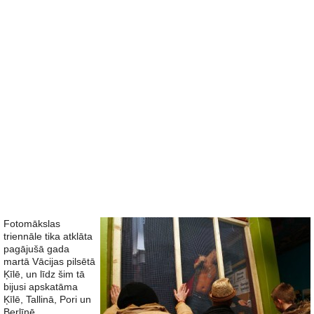
Fotomākslas
triennāle tika atklāta
pagājušā gada
martā Vācijas pilsētā
Ķīlē, un līdz šim tā
bijusi apskatāma
Ķīlē, Tallinā, Pori un
Berlīnē.