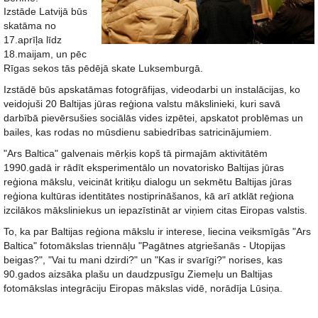
Izstāde Latvijā būs
skatāma no
17.aprīļa līdz
18.maijam, un pēc
Rīgas sekos tās pēdējā skate Luksemburgā.
Izstādē būs apskatāmas fotogrāfijas, videodarbi un instalācijas, ko
veidojuši 20 Baltijas jūras reģiona valstu mākslinieki, kuri savā
darbībā pievērsušies sociālās vides izpētei, apskatot problēmas un
bailes, kas rodas no mūsdienu sabiedrības satricinājumiem.
"Ars Baltica" galvenais mērķis kopš tā pirmajām aktivitātēm
1990.gadā ir rādīt eksperimentālo un novatorisko Baltijas jūras
reģiona mākslu, veicināt kritiķu dialogu un sekmētu Baltijas jūras
reģiona kultūras identitātes nostiprināšanos, kā arī atklāt reģiona
izcilākos māksliniekus un iepazīstināt ar viņiem citas Eiropas valstis.
To, ka par Baltijas reģiona mākslu ir interese, liecina veiksmīgās "Ars
Baltica" fotomākslas triennāļu "Pagātnes atgriešanās - Utopijas
beigas?", "Vai tu mani dzirdi?" un "Kas ir svarīgi?" norises, kas
90.gados aizsāka plašu un daudzpusīgu Ziemeļu un Baltijas
fotomākslas integrāciju Eiropas mākslas vidē, norādīja Lūsiņa.