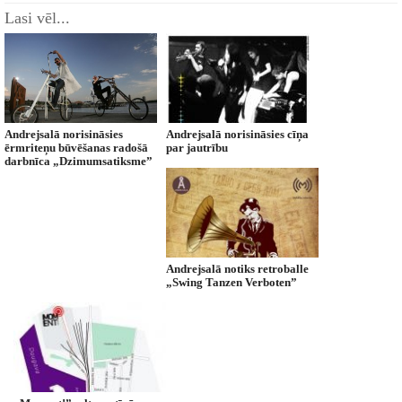
Lasi vēl...
Andrejsalā norisināsies
Andrejsalā norisināsies cīņa
ērmriteņu būvēšanas radošā
par jautrību
darbnīca „Dzimumsatiksme”
Andrejsalā notiks retroballe
„Swing Tanzen Verboten”