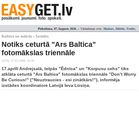
Piektdiena, 07.Augusts 2026.
» Vārdadienas svin:
Madars, Alfrēds, Fredis
;
Kultūra un māksla » Izstādes
Notiks ceturtā "Ars Baltica"
fotomākslas triennāle
LETA,
27.03.2008. 16:20
17.aprīlī Andrejsalā, telpās "Ēdnīca" un "Korpusu cehs" tiks
atklāta ceturtā "Ars Baltica" fotomākslas triennāle "Don’t Worry
Be Curious!" ("Neuztraucies - esi zinātkārs!"), informēja
izstādes koordinatore Latvijā Ieva Lūsiņa.