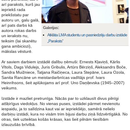
arī paraksts, kurš jau
iepriekš rada
priekšstatu par
autoru un, galu galā,
arī pats darbs kā
Galerijas:
autora rokas darbs
Atklāta LMA studentu un pasniedzēju darbu izstāde
un ieraksts nu,
teiksim (lai skanētu
„Paraksts”
gana ambiciozi),
mākslas vēsturē.
Ar saviem darbiem izstādē dalību ņēmuši: Ernests Kļaviņš, Kārlis
Vītols, Dags Vidulejs, Juris Gribulis, Artūrs Bērziņš, Aleksandrs Boče,
Sandra Muižniece, Tatjana Raičiņeca, Laura Stepāne, Laura Ozola,
Sanita Rancāne un meistardarbnīcas vadītājs prof. Ivars
Heinrihsons, šeit aplūkojams arī prof. Uno Daņiļevska (1945–2007)
veikums.
Izstāde ir mazliet pretrunīga. Nācās par to uzklausīt divus pilnīgi
atšķirīgus viedokļus. No vienas puses, izstādei pārmet nevienotu
iespaidu, ja to salīdzina kaut vai ar iepriekšējo, samērā nelielo
darbiņu izstādi, kura no visām trim bijusi darbu ziņā līdzvērtīgākā. No
otras, tiek uzteiktas košās krāsas, kas šeit pilnām tiesībām
izlauzušās brīvībā.