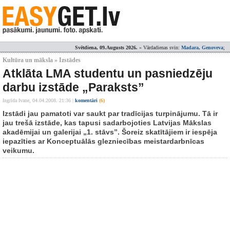
Svētdiena, 09.Augusts 2026.
» Vārdadienas svin:
Madara, Genoveva
;
Kultūra un māksla » Izstādes
Atklāta LMA studentu un pasniedzēju
darbu izstāde „Paraksts”
Ingrīda Ivane,
04.04.2008. 21:36
|
komentāri
(6)
Izstādi jau pamatoti var saukt par tradīcijas turpinājumu. Tā ir
jau trešā izstāde, kas tapusi sadarbojoties Latvijas Mākslas
akadēmijai un galerijai „1. stāvs”. Šoreiz skatītājiem ir iespēja
iepazīties ar Konceptuālās glezniecības meistardarbnīcas
veikumu.