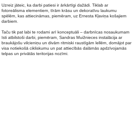
Uzreiz jāteic, ka darbi patiesi ir ārkārtīgi dažādi. Tiklab ar
fotoreālisma elementiem, tīrām krāsu un dekoratīvu laukumu
spēlēm, kas attiecināmas, piemēram, uz Ernesta Kļaviņa košajiem
darbiem.
Taču tik pat labi te rodami arī konceptuāli – darbnīcas nosaukumam
īsti atbilstoši darbi, piemēram, Sandras Muižnieces instalācija ar
braukājošu vilcieniņu un divām ritmiski raustīgām lellēm, domājot par
visa notiekošā cikliskumu un pat attiecībās dalāmās apdzīvojamās
telpas un privātās teritorijas nozīmi.