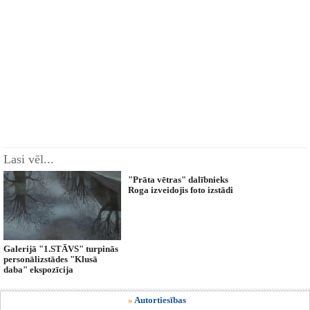
Lasi vēl...
"Prāta vētras" dalībnieks
Roga izveidojis foto izstādi
Galerijā "1.STĀVS" turpinās
personālizstādes "Klusā
daba" ekspozīcija
»
Autortiesības