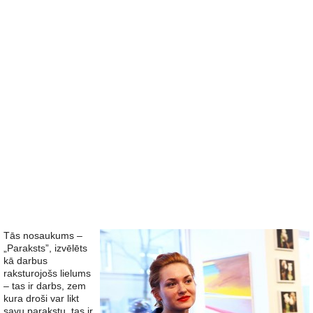
Tās nosaukums –
„Paraksts”, izvēlēts
kā darbus
raksturojošs lielums
– tas ir darbs, zem
kura droši var likt
savu parakstu, tas ir