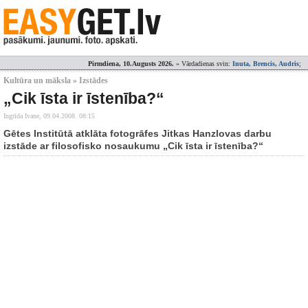
Pirmdiena, 10.Augusts 2026.
» Vārdadienas svin:
Inuta, Brencis, Audris
;
Kultūra un māksla » Izstādes
„Cik īsta ir īstenība?“
Ingrīda Ivane,
09.04.2008. 08:15
Gētes Institūtā atklāta fotogrāfes Jitkas Hanzlovas darbu
izstāde ar filosofisko nosaukumu „Cik īsta ir īstenība?“