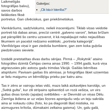
Laikmetīgās
Galerijas:
fotogrāfijas balvu),
„Cik īsta ir īstenība?“
savos darbos
lielākoties fiksē
portretus. Gan cilvēciskus, gan priekšmetiskus.
Vienkāršums, sadzīviskums, nelieli inscenējumi. Tiklab viņas veidotie
portreti kā dabas ainas, precīzi centrē „galveno varoni”, liekas brīžam
pat pārspīlēti šo centru uzsverot, it kā nepakļaujot neko nejaušības
likumiem un paceļot redzamo estētiski, „portreta kategorijā”.
Vienlīdzīgas viņai ir gan ziedoša bumbiere, gan zem koka guļoša
piedzērusies sieviete.
Izstādē pretstatītas divas darbu sērijas. Pirmā – „Rokytnik” ataino
fotogrāfes dzimtā Čehijas ciema ainas 1990. – 1994.gadā, kurā viņa
atgriezusies pēc astoņu gadu trimdas Vācijā. Gaišās bērnības
atspīdumi. Pavisam gaišas šīs atmiņas, jo fotogrāfijas šķiet uzņemtas
ar lielu maigumu un bērnišķīgu prieku par katru ainu.
Tas ir zēns ar vairogu ielas vidū, mazs laikā aizkavējies karotājs, un
„Svētā gulta”, kur zili strīpains spilventiņš un rozā vešiņa, un virs
gultas divas tondo (apaļas) svētbildes – ar Dievmāti un viņas Dēlu.
Ziemīga ikdiena ar uz veļas šņores apsnigušu veļu un teju sakrāla
aina ar nokautu cūku (foto, ko pa diagonāli šķeļ mistiska, no
aizmugures krītoša, dūmakaini zeltaina gaisma). Un, galu galā,