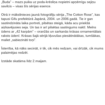
„Buda” – mazs puika uz poda-krēsliņa nopietni apņēmīgu sejiņu
savilcis – visas šīs sērijas esence.
Otrā ir mākslinieces jaunā fotogrāfiju sērija „The Cotton Rose”, kas
tapusi Gifu prefektūrā Japānā, 2004. un 2006.gadā. Tie ir gan
sastindzināta laika portreti, pilsētas steigā, kāda acu priekšā
aizkavējusies seja. Un tas ir arī pilsētas sastingums naktī. Melns
ūdens ar „42 karpām” – oranžās un sarkanās krāsas ornamentālais
raksts ūdenī. Krāsas šajā sērijā kļuvušas piesātinātākas, tumšākas,
maliet „sabiezināti toņi”.
Īstenība, kā nāks secināt, ir tik, cik mēs redzam, vai drīzāk, cik mums
palaimējas redzēt.
Izstāde skatāma līdz 2.maijam.