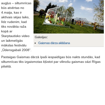
augļus – siltumnīcas
būs atvērtas no
4.maija, kas ir
aktīvais sējas laiks,
līdz rudenim, kad
tiks novākta raža
kopā ar
Starptautisko video
Galerijas:
un laikmetīgās
Gaismas dārza aklāšana
mākslas festivālu
„Ūdensgabali 2008”.
Pastaigas Gaismas dārzā īpaši iespaidīgas būs nakts stundās, kad
siltumnīcas tiks izgaismotas kļūstot par vilinošu gaismas oāzi Rīgas
pilsētā.