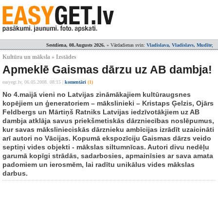
Sestdiena, 08.Augusts 2026.
» Vārdadienas svin:
Vladislava, Vladislavs, Mudīte
;
Kultūra un māksla » Izstādes
Apmeklē Gaismas dārzu uz AB dambja!
easyegt.lv,
06.05.2008. 08:15
|
komentāri
(1)
No 4.maijā vieni no Latvijas zināmākajiem kultūraugsnes
kopējiem un ģeneratoriem – mākslinieki – Kristaps Ģelzis, Ojārs
Feldbergs un Mārtiņš Ratniks Latvijas iedzīvotākjiem uz AB
dambja atklāja savus priekšmetiskās dārzniecības noslēpumus,
kur savas mākslinieciskās dārznieku ambīcijas izrādīt uzaicināti
arī autori no Vācijas. Kopumā ekspozīciju Gaismas dārzs veido
septiņi vides objekti - mākslas siltumnīcas. Autori divu nedēļu
garumā kopīgi strādās, sadarbosies, apmainīsies ar sava amata
padomiem un ierosmēm, lai radītu unikālus vides mākslas
darbus.