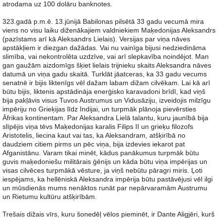
atrodama uz 100 dolāru banknotes.
323.gadā p.m.ē. 13.jūnijā Babilonas pilsētā 33 gadu vecumā mira
viens no visu laiku diženākajiem valdniekiem Maķedonijas Aleksandrs
(pazīstams arī kā Aleksandrs Lielais). Versijas par viņa nāves
apstākļiem ir diezgan dažādas. Vai nu vainīga bijusi nedziedināma
slimība, vai nekontrolēta uzdzīve, vai arī slepkavība noindējot. Man
gan gaužām aizdomīgs šķiet lielais trijnieku skaits Aleksandra nāves
datumā un viņa gadu skaitā. Turklāt jāatceras, ka 33 gadu vecums
senatnē ir bijis liktenīgs vēl dažam labam dižam cilvēkam. Lai kā arī
būtu bijis, liktenis apstādināja enerģisko karavadoni brīdī, kad viņš
bija pakļāvis visus Tuvos Austrumus un Vidusāziju, izveidojis milzīgu
impēriju no Grieķijas līdz Indijai, un turpmāk plānoja pievērsties
Āfrikas kontinentam. Par Aleksandra Lielā talantu, kuru jaunībā bija
slīpējis viņa tēvs Maķedonijas karalis Filips II un grieķu filozofs
Aristotelis, liecina kaut vai tas, ka Aleksandram, atšķirībā no
daudziem citiem pirms un pēc viņa, bija izdevies iekarot pat
Afganistānu. Varam tikai minēt, kādus panākumus turpmāk būtu
guvis maķedoniešu militārais ģēnijs un kāda būtu viņa impērijas un
visas cilvēces turpmākā vēsture, ja viņš nebūtu pāragri miris. Ļoti
iespējams, ka hellēniskā Aleksandra impērija būtu pastāvējusi vēl ilgi
un mūsdienās mums nenāktos runāt par nepārvaramām Austrumu
un Rietumu kultūru atšķirībām.
Trešais dižais vīrs, kuru šonedēļ vēlos pieminēt, ir Dante Aligjēri, kurš