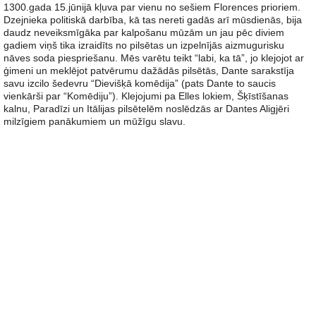
1300.gada 15.jūnijā kļuva par vienu no sešiem Florences prioriem.
Dzejnieka politiskā darbība, kā tas nereti gadās arī mūsdienās, bija
daudz neveiksmīgāka par kalpošanu mūzām un jau pēc diviem
gadiem viņš tika izraidīts no pilsētas un izpelnījās aizmugurisku
nāves soda piespriešanu. Mēs varētu teikt “labi, ka tā”, jo klejojot ar
ģimeni un meklējot patvērumu dažādās pilsētās, Dante sarakstīja
savu izcilo šedevru “Dievišķā komēdija” (pats Dante to saucis
vienkārši par “Komēdiju”). Klejojumi pa Elles lokiem, Šķīstīšanas
kalnu, Paradīzi un Itālijas pilsētelēm noslēdzās ar Dantes Aligjēri
milzīgiem panākumiem un mūžīgu slavu.