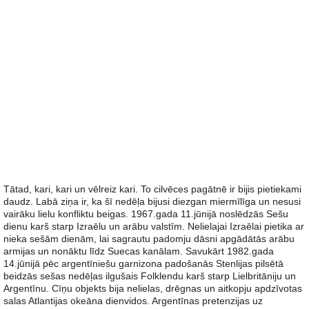
Tātad, kari, kari un vēlreiz kari. To cilvēces pagātnē ir bijis pietiekami
daudz. Labā ziņa ir, ka šī nedēļa bijusi diezgan miermīlīga un nesusi
vairāku lielu konfliktu beigas. 1967.gada 11.jūnijā noslēdzās Sešu
dienu karš starp Izraēlu un arābu valstīm. Nelielajai Izraēlai pietika ar
nieka sešām dienām, lai sagrautu padomju dāsni apgādātās arābu
armijas un nonāktu līdz Suecas kanālam. Savukārt 1982.gada
14.jūnijā pēc argentīniešu garnizona padošanās Stenlijas pilsētā
beidzās sešas nedēļas ilgušais Folklendu karš starp Lielbritāniju un
Argentīnu. Cīņu objekts bija nelielas, drēgnas un aitkopju apdzīvotas
salas Atlantijas okeāna dienvidos. Argentīnas pretenzijas uz