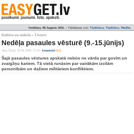
Sestdiena, 08.Augusts 2026.
» Vārdadienas svin:
Vladislava, Vladislavs, Mudīte
;
Kultūra un māksla » Vēsture
Nedēļa pasaules vēsturē (9.-15.jūnijs)
Jānis Šiliņš,
09.06.2008. 15:32
|
komentāri
(63)
Šajā pasaules vēstures apskatā nebūs ne vārda par govīm un
zvaigžņu kariem. Tā vietā runāsim par vairākām izcilām
personībām un dažiem militāriem konfliktiem.