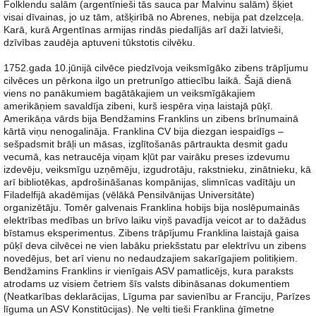
Folklendu salām (argentīnieši tās sauca par Malvinu salām) šķiet
visai dīvainas, jo uz tām, atšķirībā no Abrenes, nebija pat dzelzceļa.
Karā, kurā Argentīnas armijas rindās piedalījās arī daži latvieši,
dzīvības zaudēja aptuveni tūkstotis cilvēku.
1752.gada 10.jūnijā cilvēce piedzīvoja veiksmīgāko zibens trāpījumu
cilvēces un pērkona ilgo un pretrunīgo attiecību laikā. Šajā dienā
viens no panākumiem bagātākajiem un veiksmīgākajiem
amerikāņiem savaldīja zibeni, kurš iespēra viņa laistajā pūķī.
Amerikāņa vārds bija Bendžamins Franklins un zibens brīnumainā
kārtā viņu nenogalināja. Franklina CV bija diezgan iespaidīgs –
sešpadsmit brāļi un māsas, izglītošanās pārtraukta desmit gadu
vecumā, kas netraucēja viņam kļūt par vairāku preses izdevumu
izdevēju, veiksmīgu uzņēmēju, izgudrotāju, rakstnieku, zinātnieku, kā
arī bibliotēkas, apdrošināšanas kompānijas, slimnīcas vadītāju un
Filadelfijā akadēmijas (vēlākā Pensilvānijas Universitāte)
organizētāju. Tomēr galvenais Franklina hobijs bija noslēpumainās
elektrības medības un brīvo laiku viņš pavadīja veicot ar to dažādus
bīstamus eksperimentus. Zibens trāpījumu Franklina laistajā gaisa
pūķī deva cilvēcei ne vien labāku priekšstatu par elektrīvu un zibens
novedējus, bet arī vienu no nedaudzajiem sakarīgajiem politiķiem.
Bendžamins Franklins ir vienīgais ASV pamatlicējs, kura paraksts
atrodams uz visiem četriem šīs valsts dibināsanas dokumentiem
(Neatkarības deklarācijas, Līguma par savienību ar Franciju, Parīzes
līguma un ASV Konstitūcijas). Ne velti tieši Franklina ģīmetne