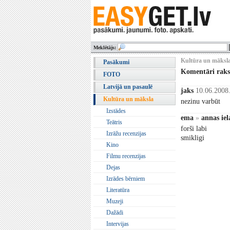
Meklētājs:
Kultūra un māksla
Pasākumi
Komentāri rak
FOTO
Latvijā un pasaulē
jaks
10.06.2008
Kultūra un māksla
nezinu varbūt
Izstādes
ema
»
annas iel
Teātris
forši labi
Izrāžu recenzijas
smikligi
Kino
Filmu recenzijas
Dejas
Izrādes bērniem
Literatūra
Muzeji
Dažādi
Intervijas