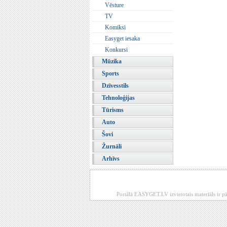
Vēsture
TV
Komiksi
Easyget iesaka
Konkursi
Mūzika
Sports
Dzīvesstils
Tehnoloģijas
Tūrisms
Auto
Šovi
Žurnāli
Arhīvs
Portālā EASYGET.LV izvietotais materiāls ir pā