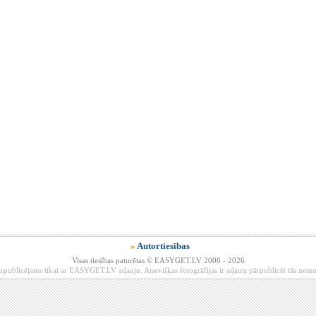
»
Autortiesības
Visas tiesības paturētas © EASYGET.LV 2006 - 2026
rpublicējams tikai ar EASYGET.LV atļauju. Atsevišķas fotogrāfijas ir atļauts pārpublicēt tās ne