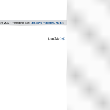
sts 2026.
» Vārdadienas svin:
Vladislava, Vladislavs, Mudīte
;
jaunākie
lejā