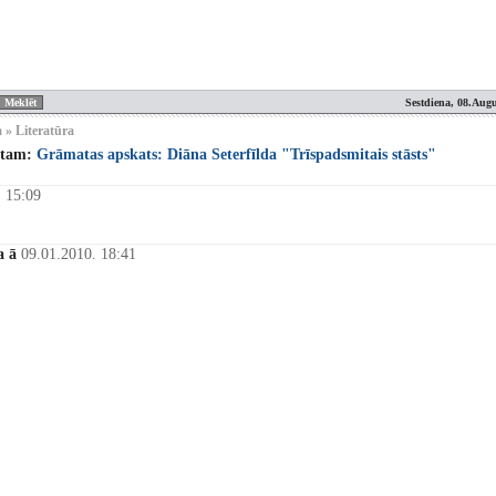
Sestdiena, 08.Augu
 » Literatūra
stam:
Grāmatas apskats: Diāna Seterfīlda "Trīspadsmitais stāsts"
. 15:09
a ā
09.01.2010. 18:41