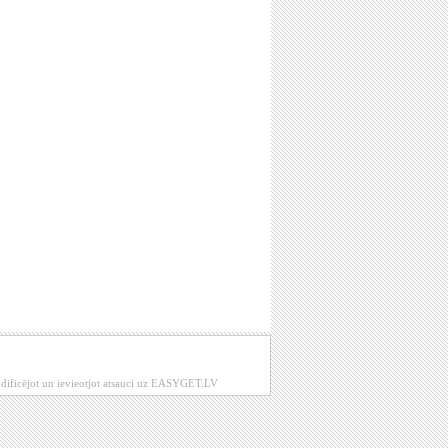
modificējot un ievieotjot atsauci uz EASYGET.LV