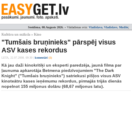
Sestdiena, 08.Augusts 2026.
» Vārdadienas svin:
Vladislava, Vladislavs, Mudīte
;
Kultūra un māksla » Kino
"Tumšais bruņinieks" pārspēj visus
ASV kases rekordus
LETA,
22.07.2008. 09:30
|
komentāri
(1)
Kā jau daži kinokritiķi un eksperti paredzēja, jaunā filma par
ļaunuma apkarotāja Betmena piedzīvojumiem "The Dark
Knight" ("Tumšais bruņinieks") satriekusi pīšļos visus ASV
kinoteātru kases ieņēmumu rekordus, pirmajās trijās dienās
nopelnot 155 miljonus dolāru (68,67 miljonus latu).