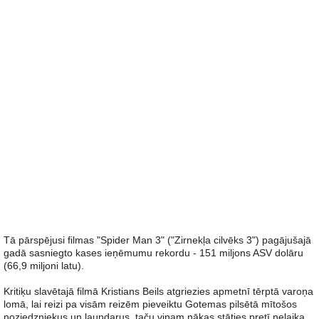
Tā pārspējusi filmas "Spider Man 3" ("Zirnekļa cilvēks 3") pagājušajā
gadā sasniegto kases ieņēmumu rekordu - 151 miljons ASV dolāru
(66,9 miljoni latu).
Kritiķu slavētajā filmā Kristians Beils atgriezies apmetnī tērptā varoņa
lomā, lai reizi pa visām reizēm pieveiktu Gotemas pilsētā mītošos
noziedzniekus un ļaundarus, taču viņam nākas stāties pretī nelaiķa