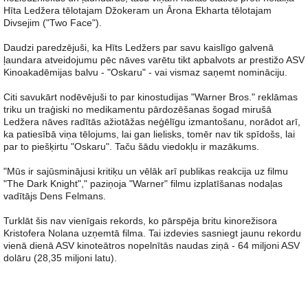
Hīta Ledžera tēlotajam Džokeram un Ārona Ekharta tēlotajam
Divsejim ("Two Face").
Daudzi paredzējuši, ka Hīts Ledžers par savu kaislīgo galvenā
ļaundara atveidojumu pēc nāves varētu tikt apbalvots ar prestižo ASV
Kinoakadēmijas balvu - "Oskaru" - vai vismaz saņemt nomināciju.
Citi savukārt nodēvējuši to par kinostudijas "Warner Bros." reklāmas
triku un traģiski no medikamentu pārdozēšanas šogad mirušā
Ledžera nāves radītās ažiotāžas neģēlīgu izmantošanu, norādot arī,
ka patiesībā viņa tēlojums, lai gan lielisks, tomēr nav tik spīdošs, lai
par to piešķirtu "Oskaru". Taču šādu viedokļu ir mazākums.
"Mūs ir sajūsminājusi kritiķu un vēlāk arī publikas reakcija uz filmu
"The Dark Knight"," paziņoja "Warner" filmu izplatīšanas nodaļas
vadītājs Dens Felmans.
Turklāt šis nav vienīgais rekords, ko pārspēja britu kinorežisora
Kristofera Nolana uzņemtā filma. Tai izdevies sasniegt jaunu rekordu
vienā dienā ASV kinoteātros nopelnītās naudas ziņā - 64 miljoni ASV
dolāru (28,35 miljoni latu).