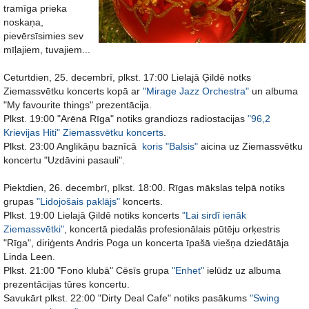
tramīga prieka
noskaņa,
pievērsīsimies sev
mīļajiem, tuvajiem...
Ceturtdien, 25. decembrī, plkst. 17:00 Lielajā Ģildē notks
Ziemassvētku koncerts kopā ar
"Mirage Jazz Orchestra"
un albuma
"My favourite things" prezentācija.
Plkst. 19:00 "Arēnā Rīga" notiks grandiozs radiostacijas
"96,2
Krievijas Hiti" Ziemassvētku koncerts
.
Plkst. 23:00 Anglikāņu baznīcā
koris "Balsis"
aicina uz Ziemassvētku
koncertu "Uzdāvini pasauli".
Piektdien, 26. decembrī, plkst. 18:00. Rīgas mākslas telpā notiks
grupas
"Lidojošais paklājs"
koncerts.
Plkst. 19:00 Lielajā Ģildē notiks koncerts
"Lai sirdī ienāk
Ziemassvētki"
, koncertā piedalās profesionālais pūtēju orķestris
"Rīga", diriģents Andris Poga un koncerta īpašā viešņa dziedātāja
Linda Leen.
Plkst. 21:00 "Fono klubā" Cēsīs grupa
"Enhet"
ielūdz uz albuma
prezentācijas tūres koncertu.
Savukārt plkst. 22:00 "Dirty Deal Cafe" notiks pasākums
"Swing