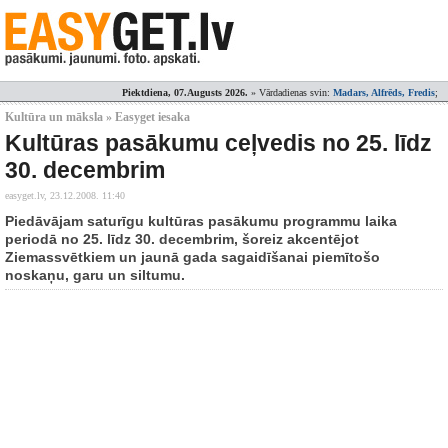
Piektdiena, 07.Augusts 2026.
» Vārdadienas svin:
Madars, Alfrēds, Fredis
;
Kultūra un māksla » Easyget iesaka
Kultūras pasākumu ceļvedis no 25. līdz
30. decembrim
easyget.lv,
23.12.2008. 11:40
Piedāvājam saturīgu kultūras pasākumu programmu laika
periodā no 25. līdz 30. decembrim, šoreiz akcentējot
Ziemassvētkiem un jaunā gada sagaidīšanai piemītošo
noskaņu, garu un siltumu.