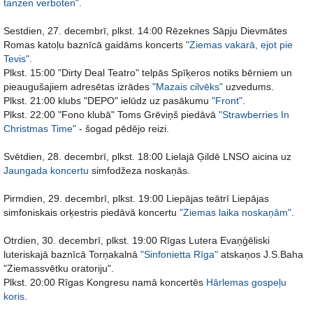
tanzen verboten".
Sestdien, 27. decembrī, plkst. 14:00 Rēzeknes Sāpju Dievmātes
Romas katoļu baznīcā gaidāms koncerts
"Ziemas vakarā, ejot pie
Tevis".
Plkst. 15:00 "Dirty Deal Teatro" telpās Spīķeros notiks bērniem un
pieaugušajiem adresētas izrādes
"Mazais cilvēks"
uzvedums.
Plkst. 21:00 klubs "DEPO" ielūdz uz pasākumu
"Front"
.
Plkst. 22:00 "Fono klubā" Toms Grēviņš piedāvā
"Strawberries In
Christmas Time"
- šogad pēdējo reizi.
Svētdien, 28. decembrī, plkst. 18:00 Lielajā Ģildē LNSO aicina uz
Jaungada koncertu
simfodžeza noskaņās.
Pirmdien, 29. decembrī, plkst. 19:00 Liepājas teātrī Liepājas
simfoniskais orķestris piedāvā koncertu
"Ziemas laika noskaņām"
.
Otrdien, 30. decembrī, plkst. 19:00 Rīgas Lutera Evaņģēliski
luteriskajā baznīcā Torņakalnā
"Sinfonietta Rīga"
atskaņos J.S.Baha
"Ziemassvētku oratoriju".
Plkst. 20:00 Rīgas Kongresu namā koncertēs
Hārlemas gospeļu
koris
.