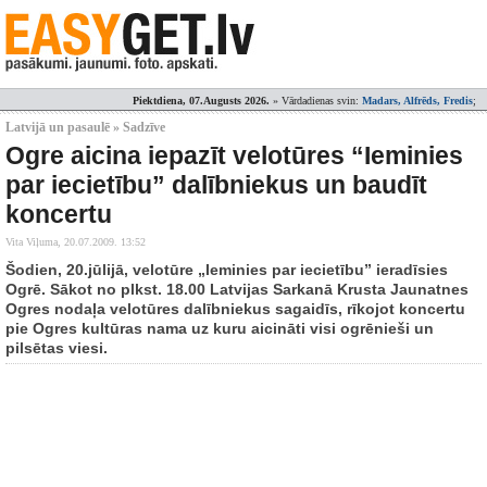
Piektdiena, 07.Augusts 2026.
» Vārdadienas svin:
Madars, Alfrēds, Fredis
;
Latvijā un pasaulē » Sadzīve
Ogre aicina iepazīt velotūres “Ieminies
par iecietību” dalībniekus un baudīt
koncertu
Vita Viļuma,
20.07.2009. 13:52
Šodien, 20.jūlijā, velotūre „Ieminies par iecietību” ieradīsies
Ogrē. Sākot no plkst. 18.00 Latvijas Sarkanā Krusta Jaunatnes
Ogres nodaļa velotūres dalībniekus sagaidīs, rīkojot koncertu
pie Ogres kultūras nama uz kuru aicināti visi ogrēnieši un
pilsētas viesi.