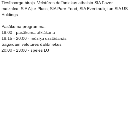
Tiesībsarga birojs. Velotūres dalībniekus atbalsta SIA Fazer
maiznīca, SIA Aljur Pluss, SIA Pure Food, SIA Ezerkauliņi un SIA US
Holdings.
Pasākuma programma:
18:00 - pasākuma atklāšana
18:15 - 20:00 - mūziķu uzstāšanās
Sagaidām velotūres dalībniekus
20:00 - 23:00 - spēlēs DJ