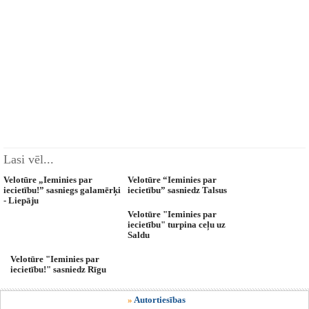
Lasi vēl...
Velotūre „Ieminies par
Velotūre “Ieminies par
iecietību!” sasniegs galamērķi
iecietību” sasniedz Talsus
- Liepāju
Velotūre "Ieminies par
iecietību" turpina ceļu uz
Saldu
Velotūre "Ieminies par
iecietību!" sasniedz Rīgu
»
Autortiesības