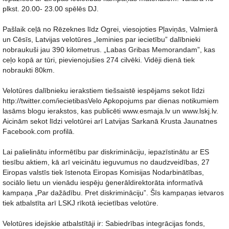
plkst. 20.00- 23.00 spēlēs DJ.
Pašlaik ceļā no Rēzeknes līdz Ogrei, viesojoties Pļaviņās, Valmierā
un Cēsīs, Latvijas velotūres „Ieminies par iecietību” dalībnieki
nobraukuši jau 390 kilometrus. „Labas Gribas Memorandam”, kas
ceļo kopā ar tūri, pievienojušies 274 cilvēki. Vidēji dienā tiek
nobraukti 80km.
Velotūres dalībnieku ierakstiem tiešsaistē iespējams sekot līdzi
http://twitter.com/iecietibasVelo Apkopojums par dienas notikumiem
lasāms blogu ierakstos, kas publicēti www.esmaja.lv un www.lskj.lv.
Aicinām sekot līdzi velotūrei arī Latvijas Sarkanā Krusta Jaunatnes
Facebook.com profilā.
Lai palielinātu informētību par diskrimināciju, iepazīstinātu ar ES
tiesību aktiem, kā arī veicinātu ieguvumus no daudzveidības, 27
Eiropas valstīs tiek īstenota Eiropas Komisijas Nodarbinātības,
sociālo lietu un vienādu iespēju ģenerāldirektorāta informatīvā
kampaņa „Par dažādību. Pret diskrimināciju”. Šīs kampaņas ietvaros
tiek atbalstīta arī LSKJ rīkotā iecietības velotūre.
Velotūres idejiskie atbalstītāji ir: Sabiedrības integrācijas fonds,