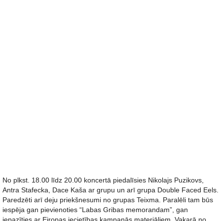
No plkst. 18.00 līdz 20.00 koncertā piedalīsies Nikolajs Puzikovs,
Antra Stafecka, Dace Kaša ar grupu un arī grupa Double Faced Eels.
Paredzēti arī deju priekšnesumi no grupas Teixma. Paralēli tam būs
iespēja gan pievienoties “Labas Gribas memorandam”, gan
iepazīties ar Eiropas iecietības kampaņās materiāliem. Vakarā no