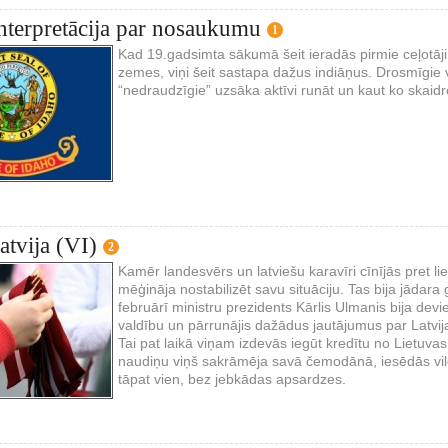
nterpretācija par nosaukumu
1
Kad 19.gadsimta sākumā šeit ieradās pirmie ceļotāj
zemes, viņi šeit sastapa dažus indiāņus. Drosmīgie vīr
“nedraudzīgie” uzsāka aktīvi runāt un kaut ko skaidr
atvija (VI)
2
Kamēr landesvērs un latviešu karavīri cīnījās pret li
mēģināja nostabilizēt savu situāciju. Tas bija jādara
februārī ministru prezidents Kārlis Ulmanis bija devie
valdību un pārrunājis dažādus jautājumus par Latvi
Tai pat laikā viņam izdevās iegūt kredītu no Lietuv
naudiņu viņš sakrāmēja savā čemodānā, iesēdās vil
tāpat vien, bez jebkādas apsardzes.