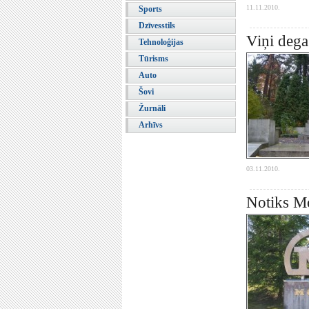
11.11.2010.
Sports
Dzīvesstils
Viņi dega
Tehnoloģijas
Tūrisms
Auto
Šovi
Žurnāli
Arhīvs
03.11.2010.
Notiks Mo