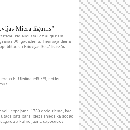
evijas Miera līgums"
a izstāde „No augusta līdz augustam.
ēgšanas 90. gadadienu. Tieši šajā dienā
epublikas un Krievijas Sociālistiskās
rodas K. Ukstiņa ielā 7/9, notiks
umus.
0 gadi. Iespējams, 1750.gada ziemā, kad
a tāds pats balts, biezs sniegs kā šogad.
 sagaida atkal no jauna saposusies.