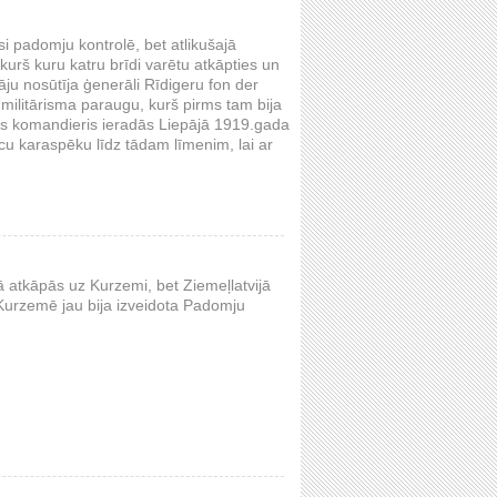
usi padomju kontrolē, bet atlikušajā
 kurš kuru katru brīdi varētu atkāpties un
āju nosūtīja ģenerāli Rīdigeru fon der
militārisma paraugu, kurš pirms tam bija
ais komandieris ieradās Liepājā 1919.gada
cu karaspēku līdz tādam līmenim, lai ar
 atkāpās uz Kurzemi, bet Ziemeļlatvijā
 Kurzemē jau bija izveidota Padomju