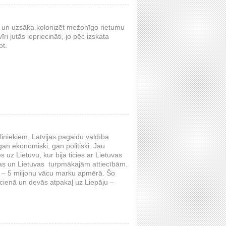
i un uzsāka kolonizēt mežonīgo rietumu
i jutās iepriecināti, jo pēc izskata
ot.
eliniekiem, Latvijas pagaidu valdība
 gan ekonomiski, gan politiski. Jau
s uz Lietuvu, kur bija ticies ar Lietuvas
jas un Lietuvas turpmākajām attiecībām.
as – 5 miljonu vācu marku apmērā. Šo
cienā un devās atpakaļ uz Liepāju –