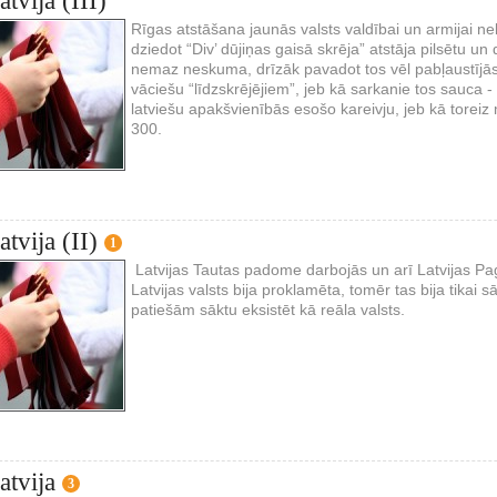
tvija (III)
Rīgas atstāšana jaunās valsts valdībai un armijai neb
dziedot “Div’ dūjiņas gaisā skrēja” atstāja pilsētu un
nemaz neskuma, drīzāk pavadot tos vēl pabļaustījās
vāciešu “līdzskrējējiem”, jeb kā sarkanie tos sauca 
latviešu apakšvienībās esošo kareivju, jeb kā toreiz 
300.
tvija (II)
1
Latvijas Tautas padome darbojās un arī Latvijas Pag
Latvijas valsts bija proklamēta, tomēr tas bija tika
patiešām sāktu eksistēt kā reāla valsts.
atvija
3