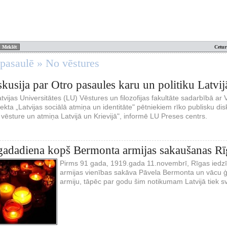
Cetur
 pasaulē » No vēstures
skusija par Otro pasaules karu un politiku Latvij
atvijas Universitātes (LU) Vēstures un filozofijas fakultāte sadarbībā 
jekta „Latvijas sociālā atmiņa un identitāte" pētniekiem rīko publisku dis
vēsture un atmiņa Latvijā un Krievijā", informē LU Preses centrs.
gadadiena kopš Bermonta armijas sakaušanas Rī
Pirms 91 gada, 1919.gada 11.novembrī, Rīgas iedzīv
armijas vienības sakāva Pāvela Bermonta un vācu ģ
armiju, tāpēc par godu šim notikumam Latvijā tiek s