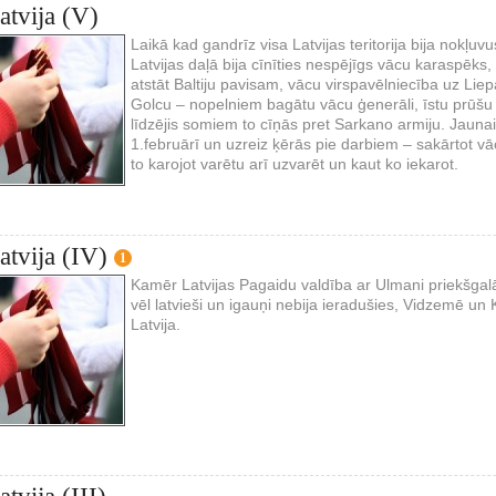
atvija (V)
Laikā kad gandrīz visa Latvijas teritorija bija nokļuv
Latvijas daļā bija cīnīties nespējīgs vācu karaspēks,
atstāt Baltiju pavisam, vācu virspavēlniecība uz Liep
Golcu – nopelniem bagātu vācu ģenerāli, īstu prūšu 
līdzējis somiem to cīņās pret Sarkano armiju. Jaun
1.februārī un uzreiz ķērās pie darbiem – sakārtot vā
to karojot varētu arī uzvarēt un kaut ko iekarot.
atvija (IV)
1
Kamēr Latvijas Pagaidu valdība ar Ulmani priekšgalā
vēl latvieši un igauņi nebija ieradušies, Vidzemē un
Latvija.