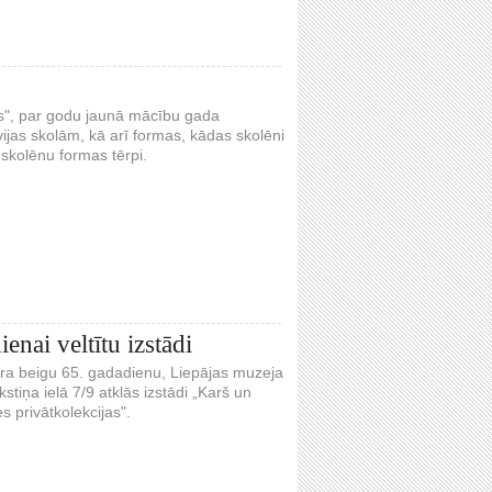
ls", par godu jaunā mācību gada
as skolām, kā arī formas, kādas skolēni
skolēnu formas tērpi.
enai veltītu izstādi
ara beigu 65. gadadienu, Liepājas muzeja
stiņa ielā 7/9 atklās izstādi „Karš un
s privātkolekcijas".