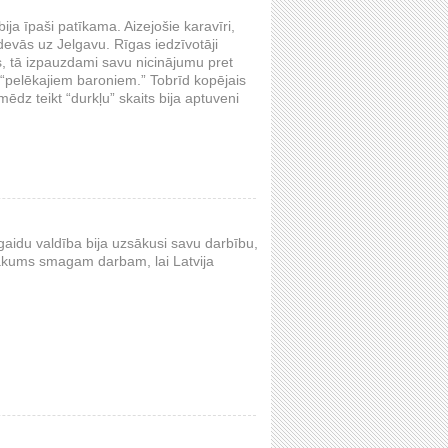
ija īpaši patīkama. Aizejošie karavīri,
 devās uz Jelgavu. Rīgas iedzīvotāji
, tā izpauzdami savu nicinājumu pret
- “pelēkajiem baroniem.” Tobrīd kopējais
mēdz teikt “durkļu” skaits bija aptuveni
aidu valdība bija uzsākusi savu darbību,
i sākums smagam darbam, lai Latvija