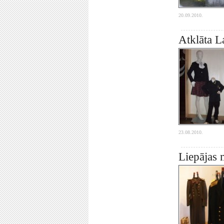
20.09.2010.
Atklāta L
23.08.2010.
Liepājas 