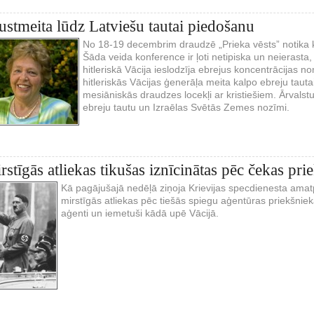
rustmeita lūdz Latviešu tautai piedošanu
No 18-19 decembrim draudzē „Prieka vēsts” notika ko
Šāda veida konference ir ļoti netipiska un neierasta,
hitleriskā Vācija ieslodzīja ebrejus koncentrācijas 
hitleriskās Vācijas ģenerāļa meita kalpo ebreju taut
mesiāniskās draudzes locekļi ar kristiešiem. Ārvalstu
ebreju tautu un Izraēlas Svētās Zemes nozīmi.
rstīgās atliekas tikušas iznīcinātas pēc čekas pr
Kā pagājušajā nedēļā ziņoja Krievijas specdienesta amat
mirstīgās atliekas pēc tiešās spiegu aģentūras priekšnie
aģenti un iemetuši kādā upē Vācijā.