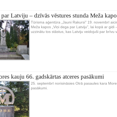
 par Latviju – dzīvās vēstures stunda Meža kapo
Tūrisma aģentūra „Jauni Rakursi" 19. novembrī aici
Meža kapos „Viņi dega par Latviju", lai kopā ar gidi 
uzzinātu tos stāstus, kas Latviju veidojuši par brīvu v
res kauju 66. gadskārtas atceres pasākumi
25. septembrī norisināsies Otrā pasaules kara More
pasākumi.