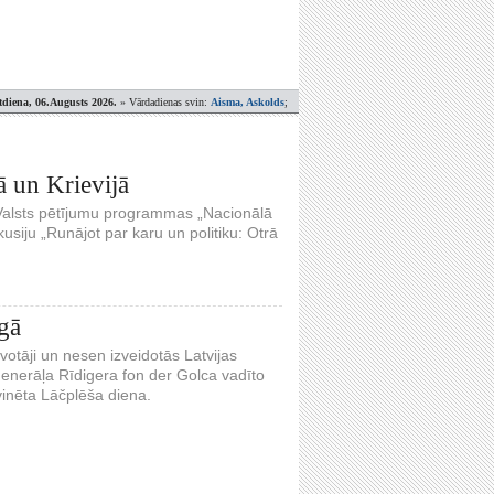
tdiena, 06.Augusts 2026.
» Vārdadienas svin:
Aisma, Askolds
;
ā un Krievijā
ar Valsts pētījumu programmas „Nacionālā
kusiju „Runājot par karu un politiku: Otrā
gā
otāji un nesen izveidotās Latvijas
enerāļa Rīdigera fon der Golca vadīto
vinēta Lāčplēša diena.