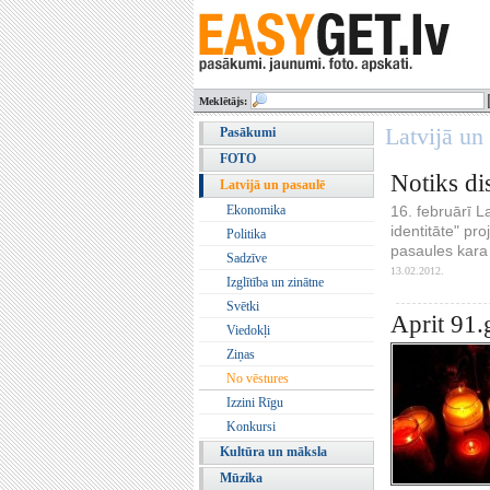
Meklētājs:
Latvijā un
Pasākumi
FOTO
Notiks di
Latvijā un pasaulē
16. februārī L
Ekonomika
identitāte" pro
Politika
pasaules kara 
Sadzīve
13.02.2012.
Izglītība un zinātne
Svētki
Aprit 91.
Viedokļi
Ziņas
No vēstures
Izzini Rīgu
Konkursi
Kultūra un māksla
Mūzika