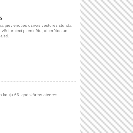
s
na pievienoties dzīvās vēstures stundā
– vēsturnieci pieminētu, atcerētos un
alsti.
s kauju 66. gadskārtas atceres