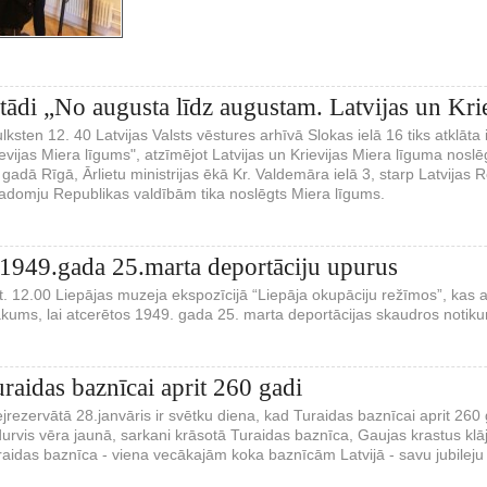
stādi „No augusta līdz augustam. Latvijas un Kri
lksten 12. 40 Latvijas Valsts vēstures arhīvā Slokas ielā 16 tiks atklāt
ievijas Miera līgums", atzīmējot Latvijas un Krievijas Miera līguma nosl
 gadā Rīgā, Ārlietu ministrijas ēkā Kr. Valdemāra ielā 3, starp Latvijas R
adomju Republikas valdībām tika noslēgts Miera līgums.
1949.gada 25.marta deportāciju upurus
t. 12.00 Liepājas muzeja ekspozīcijā “Liepāja okupāciju režīmos”, kas at
kums, lai atcerētos 1949. gada 25. marta deportācijas skaudros notik
raidas baznīcai aprit 260 gadi
rezervātā 28.janvāris ir svētku diena, kad Turaidas baznīcai aprit 26
rvis vēra jaunā, sarkani krāsotā Turaidas baznīca, Gaujas krastus klāj
aidas baznīca - viena vecākajām koka baznīcām Latvijā - savu jubileju