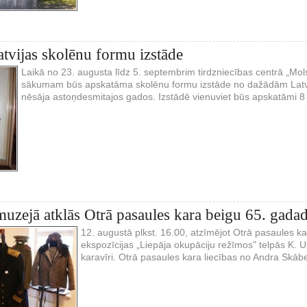
atvijas skolēnu formu izstāde
Laikā no 23. augusta līdz 5. septembrim tirdzniecības centrā „Mo
sākumam būs apskatāma skolēnu formu izstāde no dažādām Latvij
nēsāja astoņdesmitajos gados. Izstādē vienuviet būs apskatāmi 8 
muzejā atklās Otrā pasaules kara beigu 65. gadadi
12. augustā plkst. 16.00, atzīmējot Otrā pasaules k
ekspozīcijas „Liepāja okupāciju režīmos" telpās K. Uk
karavīri. Otrā pasaules kara liecības no Andra Skābe