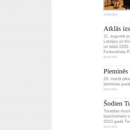
10.08.2010.
Atklās iz
11. augustā pu
Latvijas un Kr
un laikā 1920.
Federatīvās P
09.08.2010.
Pieminēs 
25. martā plks
piemiņas pasā
24.03.2010.
Šodien Tu
Turaidas muzej
baznīcēniem du
2010.gadā Tur
28.01.2010.