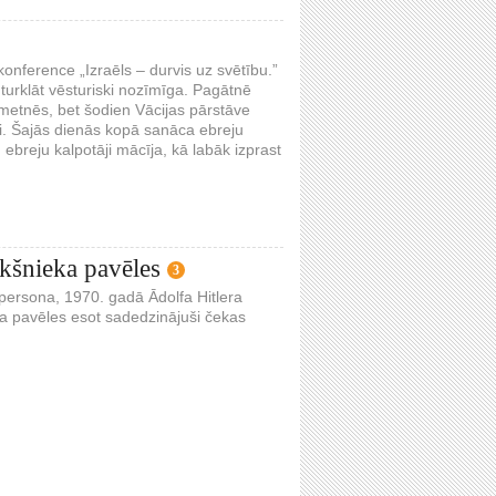
nference „Izraēls – durvis uz svētību.”
 turklāt vēsturiski nozīmīga. Pagātnē
nometnēs, bet šodien Vācijas pārstāve
ai. Šajās dienās kopā sanāca ebreju
 ebreju kalpotāji mācīja, kā labāk izprast
iekšnieka pavēles
3
persona, 1970. gadā Ādolfa Hitlera
ka pavēles esot sadedzinājuši čekas