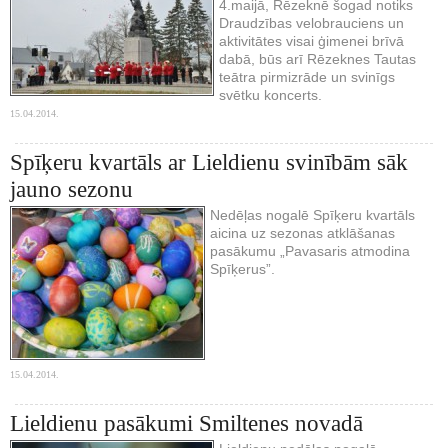
4.maijā, Rēzeknē šogad notiks
Draudzības velobrauciens un
aktivitātes visai ģimenei brīvā
dabā, būs arī Rēzeknes Tautas
teātra pirmizrāde un svinīgs
svētku koncerts.
15.04.2014.
Spīķeru kvartāls ar Lieldienu svinībām sāk
jauno sezonu
Nedēļas nogalē Spīķeru kvartāls
aicina uz sezonas atklāšanas
pasākumu „Pavasaris atmodina
Spīķerus”.
15.04.2014.
Lieldienu pasākumi Smiltenes novadā