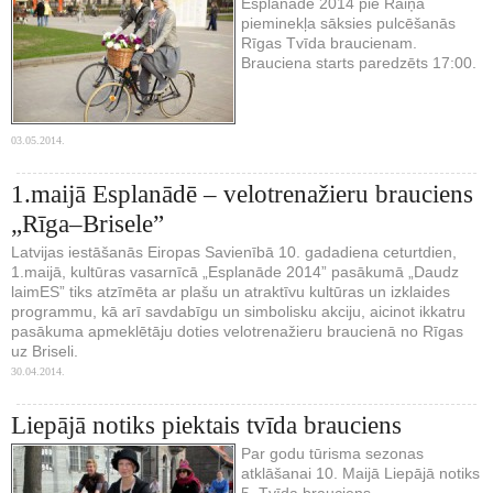
Esplanāde 2014 pie Raiņa
pieminekļa sāksies pulcēšanās
Rīgas Tvīda braucienam.
Brauciena starts paredzēts 17:00.
03.05.2014.
1.maijā Esplanādē – velotrenažieru brauciens
„Rīga–Brisele”
Latvijas iestāšanās Eiropas Savienībā 10. gadadiena ceturtdien,
1.maijā, kultūras vasarnīcā „Esplanāde 2014” pasākumā „Daudz
laimES” tiks atzīmēta ar plašu un atraktīvu kultūras un izklaides
programmu, kā arī savdabīgu un simbolisku akciju, aicinot ikkatru
pasākuma apmeklētāju doties velotrenažieru braucienā no Rīgas
uz Briseli.
30.04.2014.
Liepājā notiks piektais tvīda brauciens
Par godu tūrisma sezonas
atklāšanai 10. Maijā Liepājā notiks
5. Tvīda brauciens.