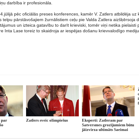
iņu darbība ir profesionāla.
4.jūlijā pēc oficiālās preses konferences, kamēr V. Zatlers atbildēja uz
s telpu pārstāvošajiem žurnālistiem ceļu pie Valda Zatlera aizšķērsoja d
tājumus un izteica gatavību to darīt krieviski, tomēr viņi netika pielaisti
e Inta Lase toreiz to skaidroja ar iespējas došanu krievvalodīgo mediju
s par
Zatlers sveic olimpiešus
Eksperti: Zatleram par
šo
Satversmes grozījumiem būtu
jāizvirza ultimāts Saeimai