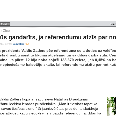
Cetur
 » Ziņas
būs gandarīts, ja referendumu atzīs par n
007. 15:40
|
komentāri
(12)
s prezidents Valdis Zatlers pēc referenduma sola doties uz valdību
lsts drošību saistīto likumu atcelšanu un valdības darba stilu. C
ecina, ka plkst. 12 bija nobalsojuši 138 379 vēlētāji jeb 9,45% no ba
epieciešamo balsotāju skaita, lai referendumu atzītu par notikuš
Valdis Zatlers kopā ar savu sievu Natālijas Draudziņas
šanu iecirknī ieradās pusdienlaikā. „Man ir tiesības tāpat kā
ī savas tiesības cienu,” tā jaunievēlētais prezidents skaidroja
os atbildēt, kādu viedokli viņš ir paudis referendumā. „Man kā