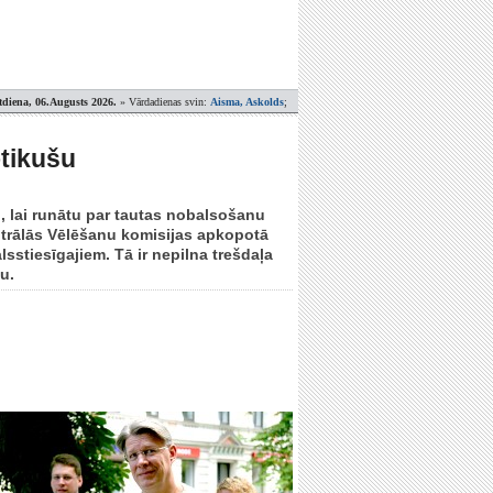
tdiena, 06.Augusts 2026.
» Vārdadienas svin:
Aisma, Askolds
;
otikušu
, lai runātu par tautas nobalsošanu
entrālās Vēlēšanu komisijas apkopotā
lsstiesīgajiem. Tā ir nepilna trešdaļa
u.