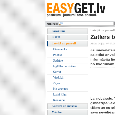
Meklētājs:
Latvijā un pasaulē
Pasākumi
Zatlers 
FOTO
Latvijā un pasaulē
Ainārs Leijējs,
07.07.2
Ekonomika
Jaunievēlētai
saistībā ar va
Politika
informācija li
Sadzīve
no kvorumam n
Izglītība un zinātne
Svētki
Viedokļi
Ziņas
No vēstures
Izzini Rīgu
Lai nobalsotu, 
Konkursi
ģimnāzijas vēlē
Kultūra un māksla
citiem un es ar
savu nevēlēšan
Mūzika