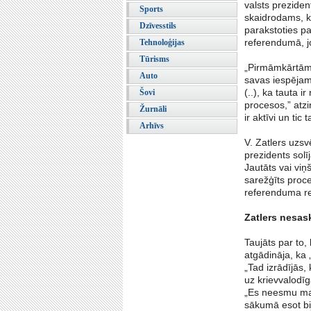
valsts preziden
Sports
skaidrodams, k
Dzīvesstils
parakstoties p
referendumā, jo
Tehnoloģijas
Tūrisms
„Pirmāmkārtām 
Auto
savas iespējamā
(..), ka tauta ir
Šovi
procesos,” atzi
Žurnāli
ir aktīvi un tic
Arhīvs
V. Zatlers uzsv
prezidents solī
Jautāts vai viņ
sarežģīts proce
referenduma rez
Zatlers nesas
Taujāts par to,
atgādināja, ka 
„Tad izrādījās, 
uz krievvalodī
„Es neesmu manī
sākumā esot bij