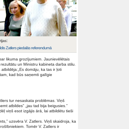
ijas:
ldis Zatlers piedalās referendumā
par likuma grozījumiem. Jaunievēlētais
rezultātu un Ministru kabineta darba stilu.
atbildēja:„Es domāju, ka tas ir ļoti
c tam, kad būs saņemti galīgie
Zatlers tur nesaskata problēmas. Viņš
emt atbildes” „jau tad bija beigusies.”
 viņš esot izgājis ārā, lai atbildētu tieši
ts,” uzsvēra V. Zatlers. Viņš skaidroja, ka
rošībniekiem. Tomēr V. Zatlers ir