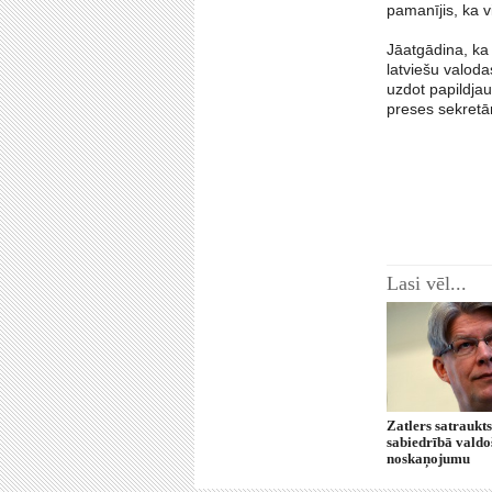
pamanījis, ka v
Jāatgādina, ka 
latviešu valoda
uzdot papildjau
preses sekretār
Lasi vēl...
Zatlers satraukt
sabiedrībā valdo
noskaņojumu