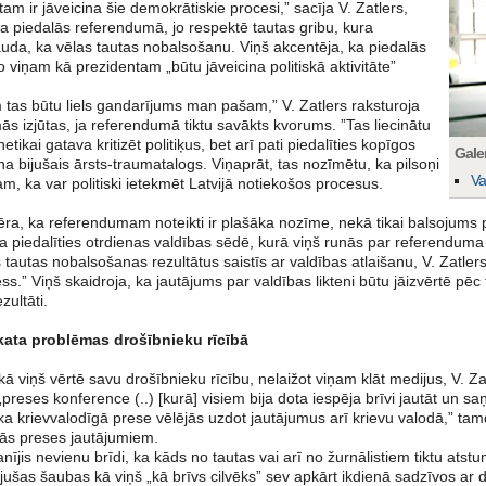
tam ir jāveicina šie demokrātiskie procesi,” sacīja V. Zatlers,
a piedalās referendumā, jo respektē tautas gribu, kura
auda, ka vēlas tautas nobalsošanu. Viņš akcentēja, ka piedalās
 viņam kā prezidentam „būtu jāveicina politiskā aktivitāte”
tas būtu liels gandarījums man pašam,” V. Zatlers raksturoja
s izjūtas, ja referendumā tiktu savākts kvorums. ”Tas liecinātu
 netikai gatava kritizēt politiķus, bet arī pati piedalīties kopīgos
Galer
na bijušais ārsts-traumatalogs. Viņaprāt, tas nozīmētu, ka pilsoņi
Va
 tam, ka var politiski ietekmēt Latvijā notiekošos procesus.
ēra, ka referendumam noteikti ir plašāka nozīme, nekā tikai balsojums 
ja piedalīties otrdienas valdības sēdē, kurā viņš runās par referenduma 
š tautas nobalsošanas rezultātus saistīs ar valdības atlaišanu, V. Zatlers 
ss.” Viņš skaidroja, ka jautājums par valdības likteni būtu jāizvērtē pē
ultāti.
kata problēmas drošībnieku rīcībā
 kā viņš vērtē savu drošībnieku rīcību, nelaižot viņam klāt medijus, V. 
„preses konference (..) [kurā] visiem bija dota iespēja brīvi jautāt un saņ
ka krievvalodīgā prese vēlējās uzdot jautājumus arī krievu valodā,” tamdēļ
gās preses jautājumiem.
jis nevienu brīdi, ka kāds no tautas vai arī no žurnālistiem tiktu atstum
ušas šaubas kā viņš „kā brīvs cilvēks” sev apkārt ikdienā sadzīvos ar d