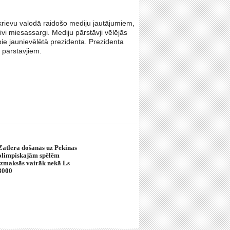
 krievu valodā raidošo mediju jautājumiem,
ivi miesassargi. Mediju pārstāvji vēlējās
 pie jaunievēlētā prezidenta. Prezidenta
 pārstāvjiem.
Zatlera došanās uz Pekinas
olimpiskajām spēlēm
izmaksās vairāk nekā Ls
8000