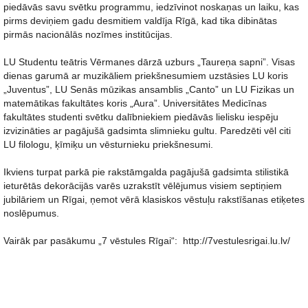
piedāvās savu svētku programmu, iedzīvinot noskaņas un laiku, kas
pirms deviņiem gadu desmitiem valdīja Rīgā, kad tika dibinātas
pirmās nacionālās nozīmes institūcijas.
LU Studentu teātris Vērmanes dārzā uzburs „Taureņa sapni”. Visas
dienas garumā ar muzikāliem priekšnesumiem uzstāsies LU koris
„Juventus”, LU Senās mūzikas ansamblis „Canto” un LU Fizikas un
matemātikas fakultātes koris „Aura”. Universitātes Medicīnas
fakultātes studenti svētku dalībniekiem piedāvās lielisku iespēju
izvizināties ar pagājušā gadsimta slimnieku gultu. Paredzēti vēl citi
LU filologu, ķīmiķu un vēsturnieku priekšnesumi.
Ikviens turpat parkā pie rakstāmgalda pagājušā gadsimta stilistikā
ieturētās dekorācijās varēs uzrakstīt vēlējumus visiem septiņiem
jubilāriem un Rīgai, ņemot vērā klasiskos vēstuļu rakstīšanas etiķetes
noslēpumus.
Vairāk par pasākumu „7 vēstules Rīgai“: http://7vestulesrigai.lu.lv/