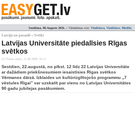
Sestdiena, 08.Augusts 2026.
» Vārdadienas svin:
Vladislava, Vladislavs, Mudīte
;
Latvijā un pasaulē » Svētki
Latvijas Universitāte piedalīsies Rīgas
svētkos
LU Preses centrs,
21.08.2009. 16:11
Sestdien, 22.augustā, no plkst. 12 līdz 22 Latvijas Universitāte
ar dažādiem priekšnesumiem iesaistīsies Rīgas svētkos
Vērmanes dārzā. Izklaides un kultūrizglītojošo programmu „7
vēstules Rīgai” var uzskatīt par vienu no Latvijas Universitātes
90 gadu jubilejas pasākumiem.